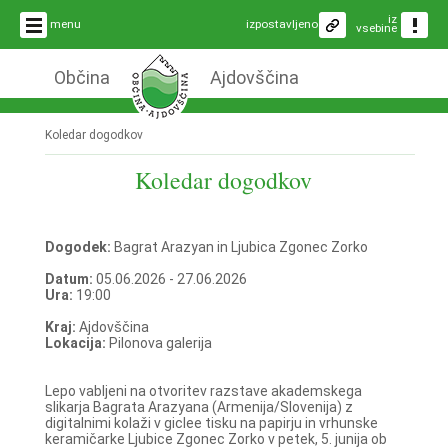
iz
menu
izpostavljeno
vsebine
Občina
Ajdovščina
Koledar dogodkov
Koledar dogodkov
Dogodek:
Bagrat Arazyan in Ljubica Zgonec Zorko
Datum:
05.06.2026 - 27.06.2026
Ura:
19:00
Kraj:
Ajdovščina
Lokacija:
Pilonova galerija
Lepo vabljeni na otvoritev razstave akademskega
slikarja Bagrata Arazyana (Armenija/Slovenija) z
digitalnimi kolaži v giclee tisku na papirju in vrhunske
keramičarke Ljubice Zgonec Zorko v petek, 5. junija ob