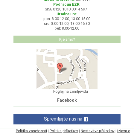
Podračun EZR:
SI56 0120 1010 0014 597
Uradne ure:
pon: 8.00-12.00, 13.00-15.00
sre: 8.00-12.00, 13.00-16.30
pet: 8.00-12.00
Kje smo?
Poglej na zemljevidu
Facebook
Spremljajte nas na
Politika zasebnosti
|
Politika piškotkov
|
Nastavitve piškotkov
|
Izjava o