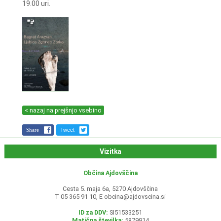
19.00 uri.
< nazaj na prejšnjo vsebino
Share
Tweet
Vizitka
Občina Ajdovščina
Cesta 5. maja 6a, 5270 Ajdovščina
T 05 365 91 10, E
obcina@ajdovscina.si
ID za DDV:
SI51533251
Matična številka:
5879914