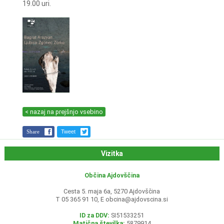
19.00 uri.
< nazaj na prejšnjo vsebino
Share
Tweet
Vizitka
Občina Ajdovščina
Cesta 5. maja 6a, 5270 Ajdovščina
T 05 365 91 10, E
obcina@ajdovscina.si
ID za DDV:
SI51533251
Matična številka:
5879914