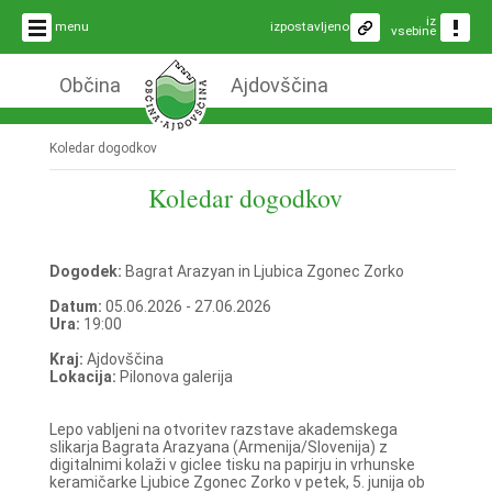
iz
menu
izpostavljeno
vsebine
Občina
Ajdovščina
Koledar dogodkov
Koledar dogodkov
Dogodek:
Bagrat Arazyan in Ljubica Zgonec Zorko
Datum:
05.06.2026 - 27.06.2026
Ura:
19:00
Kraj:
Ajdovščina
Lokacija:
Pilonova galerija
Lepo vabljeni na otvoritev razstave akademskega
slikarja Bagrata Arazyana (Armenija/Slovenija) z
digitalnimi kolaži v giclee tisku na papirju in vrhunske
keramičarke Ljubice Zgonec Zorko v petek, 5. junija ob