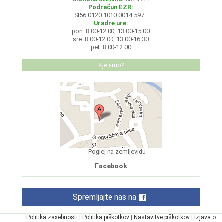
Podračun EZR:
SI56 0120 1010 0014 597
Uradne ure:
pon: 8.00-12.00, 13.00-15.00
sre: 8.00-12.00, 13.00-16.30
pet: 8.00-12.00
Kje smo?
Poglej na zemljevidu
Facebook
Spremljajte nas na
Politika zasebnosti
|
Politika piškotkov
|
Nastavitve piškotkov
|
Izjava o