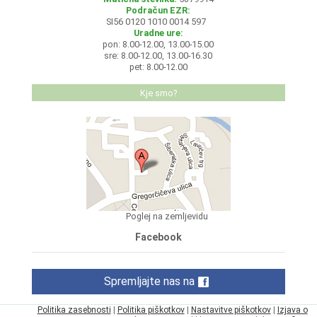
Podračun EZR:
SI56 0120 1010 0014 597
Uradne ure:
pon: 8.00-12.00, 13.00-15.00
sre: 8.00-12.00, 13.00-16.30
pet: 8.00-12.00
Kje smo?
Poglej na zemljevidu
Facebook
Spremljajte nas na
Politika zasebnosti
|
Politika piškotkov
|
Nastavitve piškotkov
|
Izjava o