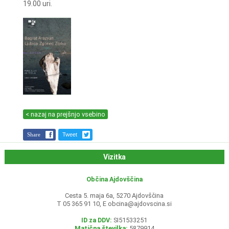
19.00 uri.
< nazaj na prejšnjo vsebino
Share
Tweet
Vizitka
Občina Ajdovščina
Cesta 5. maja 6a, 5270 Ajdovščina
T 05 365 91 10, E
obcina@ajdovscina.si
ID za DDV:
SI51533251
Matična številka:
5879914