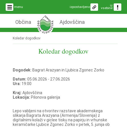
iz
menu
izpostavljeno
vsebine
Občina
Ajdovščina
Koledar dogodkov
Koledar dogodkov
Dogodek:
Bagrat Arazyan in Ljubica Zgonec Zorko
Datum:
05.06.2026 - 27.06.2026
Ura:
19:00
Kraj:
Ajdovščina
Lokacija:
Pilonova galerija
Lepo vabljeni na otvoritev razstave akademskega
slikarja Bagrata Arazyana (Armenija/Slovenija) z
digitalnimi kolaži v giclee tisku na papirju in vrhunske
keramičarke Ljubice Zgonec Zorko v petek, 5. junija ob