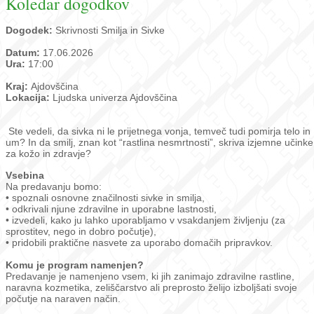
Koledar dogodkov
Dogodek:
Skrivnosti Smilja in Sivke
Datum:
17.06.2026
Ura:
17:00
Kraj:
Ajdovščina
Lokacija:
Ljudska univerza Ajdovščina
Ste vedeli, da sivka ni le prijetnega vonja, temveč tudi pomirja telo in
um? In da smilj, znan kot “rastlina nesmrtnosti”, skriva izjemne učinke
za kožo in zdravje?
Vsebina
Na predavanju bomo:
• spoznali osnovne značilnosti sivke in smilja,
• odkrivali njune zdravilne in uporabne lastnosti,
• izvedeli, kako ju lahko uporabljamo v vsakdanjem življenju (za
sprostitev, nego in dobro počutje),
• pridobili praktične nasvete za uporabo domačih pripravkov.
Komu je program namenjen?
Predavanje je namenjeno vsem, ki jih zanimajo zdravilne rastline,
naravna kozmetika, zeliščarstvo ali preprosto želijo izboljšati svoje
počutje na naraven način.