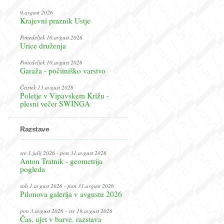
9.avgust 2026
Krajevni praznik Ustje
Ponedeljek 10.avgust 2026
Urice druženja
Ponedeljek 10.avgust 2026
Garaža - počitniško varstvo
Četrtek 13.avgust 2026
Poletje v Vipavskem Križu -
plesni večer SWINGA
Razstave
sre 1.julij 2026 - pon 31.avgust 2026
Anton Tratnik - geometrija
pogleda
sob 1.avgust 2026 - pon 31.avgust 2026
Pilonova galerija v avgustu 2026
pon 3.avgust 2026 - sre 19.avgust 2026
Čas, ujet v barve. razstava