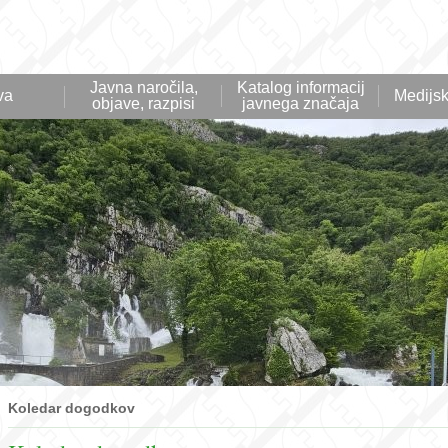
Javna naročila,
Katalog informacij
va
Medijsk
objave, razpisi
javnega značaja
Koledar dogodkov