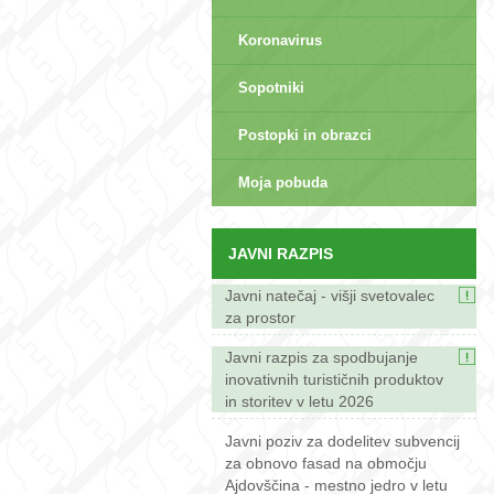
Koronavirus
Sopotniki
Postopki in obrazci
sep>
Moja pobuda
JAVNI RAZPIS
Javni natečaj - višji svetovalec
za prostor
Javni razpis za spodbujanje
inovativnih turističnih produktov
in storitev v letu 2026
Javni poziv za dodelitev subvencij
za obnovo fasad na območju
Ajdovščina - mestno jedro v letu