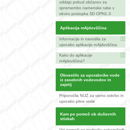
oddajo pobud občanov za
spremembo namenske rabe v
okviru postopka SD OPN1-3
Aplikacija mAjdovščina
Informacije in navodila za
uporabo aplikacije mAjdovščina
Kako do aplikacije
mAjdovščina?
Obvestilo za uporabnike vode
iz zasebnih vodovodov in
zajetij
Priporočila NIJZ za varno oskrbo in
uporabo pitne vode
Kam po pomoč ob duševnih
stiskah
Viri pomoči na področju nekemičnih