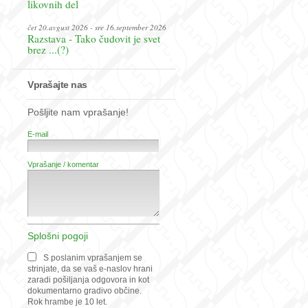
likovnih del
čet 20.avgust 2026 - sre 16.september 2026
Razstava - Tako čudovit je svet
brez ...(?)
Vprašajte nas
Pošljite nam vprašanje!
E-mail
Vprašanje / komentar
Splošni pogoji
S poslanim vprašanjem se
strinjate, da se vaš e-naslov hrani
zaradi pošiljanja odgovora in kot
dokumentarno gradivo občine.
Rok hrambe je 10 let.