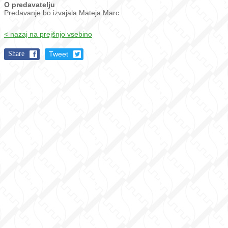
O predavatelju
Predavanje bo izvajala Mateja Marc.
< nazaj na prejšnjo vsebino
Share
Tweet