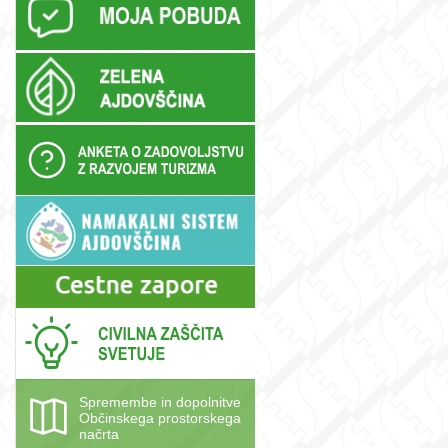
Spremembe in dopolnitve
Občinskega prostorskega
načrta