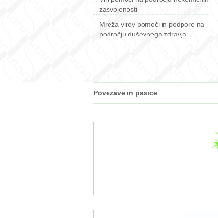
zasvojenosti
Mreža virov pomoči in podpore na
področju duševnega zdravja
Povezave in pasice