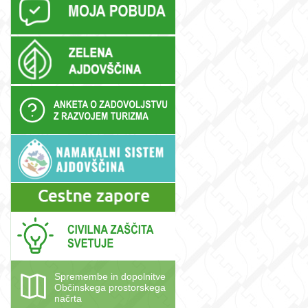
Spremembe in dopolnitve
Občinskega prostorskega
načrta