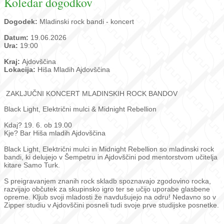
Koledar dogodkov
Dogodek:
Mladinski rock bandi - koncert
Datum:
19.06.2026
Ura:
19:00
Kraj:
Ajdovščina
Lokacija:
Hiša Mladih Ajdovščina
ZAKLJUČNI KONCERT MLADINSKIH ROCK BANDOV
Black Light, Električni mulci & Midnight Rebellion
Kdaj? 19. 6. ob 19.00
Kje? Bar Hiša mladih Ajdovščina
Black Light, Električni mulci in Midnight Rebellion so mladinski rock
bandi, ki delujejo v Šempetru in Ajdovščini pod mentorstvom učitelja
kitare Samo Turk.
S preigravanjem znanih rock skladb spoznavajo zgodovino rocka,
razvijajo občutek za skupinsko igro ter se učijo uporabe glasbene
opreme. Kljub svoji mladosti že navdušujejo na odru! Nedavno so v
Zipper studiu v Ajdovščini posneli tudi svoje prve studijske posnetke.