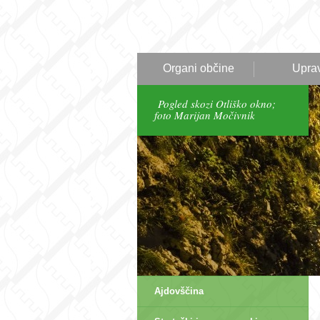
Organi občine
Upra
Pogled skozi Otliško okno;
foto Marijan Močivnik
Ajdovščina