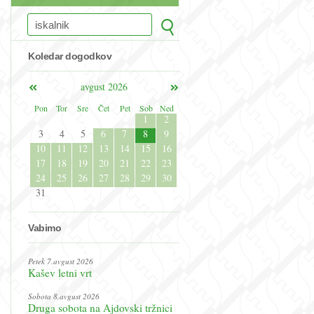
Koledar dogodkov
avgust 2026
Pon
Tor
Sre
Čet
Pet
Sob
Ned
1
2
3
4
5
6
7
8
9
10
11
12
13
14
15
16
17
18
19
20
21
22
23
24
25
26
27
28
29
30
31
Vabimo
Petek 7.avgust 2026
Kašev letni vrt
Sobota 8.avgust 2026
Druga sobota na Ajdovski tržnici