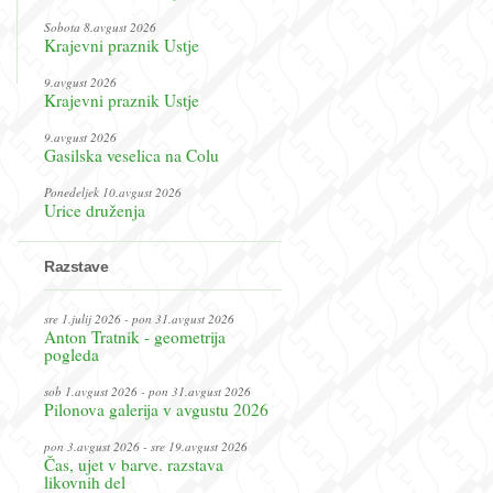
Sobota 8.avgust 2026
Krajevni praznik Ustje
9.avgust 2026
Krajevni praznik Ustje
9.avgust 2026
Gasilska veselica na Colu
Ponedeljek 10.avgust 2026
Urice druženja
Razstave
sre 1.julij 2026 - pon 31.avgust 2026
Anton Tratnik - geometrija
pogleda
sob 1.avgust 2026 - pon 31.avgust 2026
Pilonova galerija v avgustu 2026
pon 3.avgust 2026 - sre 19.avgust 2026
Čas, ujet v barve. razstava
likovnih del