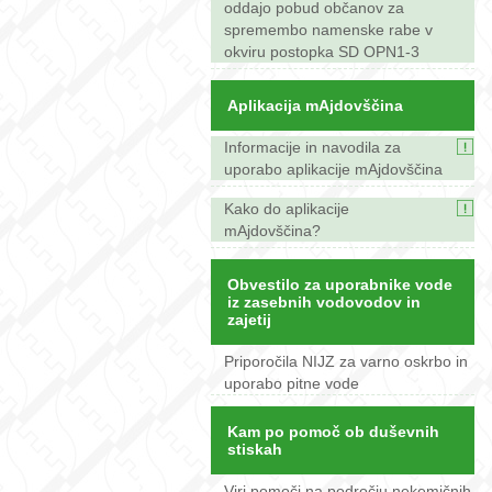
oddajo pobud občanov za
spremembo namenske rabe v
okviru postopka SD OPN1-3
Aplikacija mAjdovščina
Informacije in navodila za
uporabo aplikacije mAjdovščina
Kako do aplikacije
mAjdovščina?
Obvestilo za uporabnike vode
iz zasebnih vodovodov in
zajetij
Priporočila NIJZ za varno oskrbo in
uporabo pitne vode
Kam po pomoč ob duševnih
stiskah
Viri pomoči na področju nekemičnih