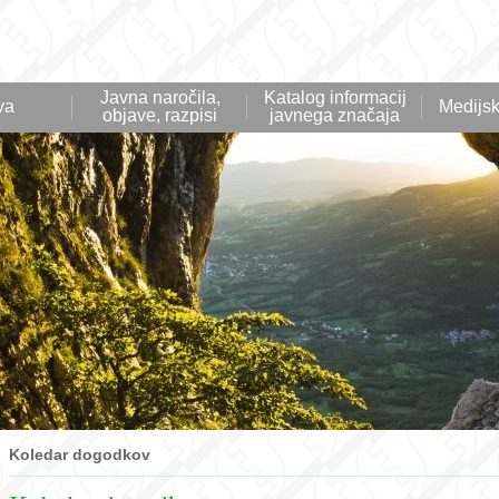
Javna naročila,
Katalog informacij
va
Medijsk
objave, razpisi
javnega značaja
Koledar dogodkov