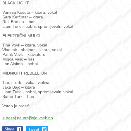
BLACK LIGHT
Vanesa Košuta – kitara, vokal
Sara Kerčmar – kitara
Rok Bratina – bas
Liam Turk – bobni, spremljevalni vokal
ELEKTRIČNI MULCI
Tina Vovk – kitara, vokal
Vladimir Lahajnar – kitara, vokal
Patrik Vovk – klaviature
Mojca Valič – bas
Lan Alaimo – bobni
MIDNIGHT REBELLION
Tiara Turk – vokal, violina
Jaka Bajc – kitara
Liam Turk – bobni, spremljevalni vokal
Samo Turk – bas
Vstop je prost!
< nazaj na prejšnjo vsebino
Share
Tweet