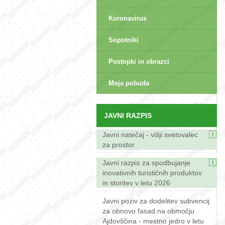
Koronavirus
Sopotniki
Postopki in obrazci
sep>
Moja pobuda
JAVNI RAZPIS
Javni natečaj - višji svetovalec
za prostor
Javni razpis za spodbujanje
inovativnih turističnih produktov
in storitev v letu 2026
Javni poziv za dodelitev subvencij
za obnovo fasad na območju
Ajdovščina - mestno jedro v letu