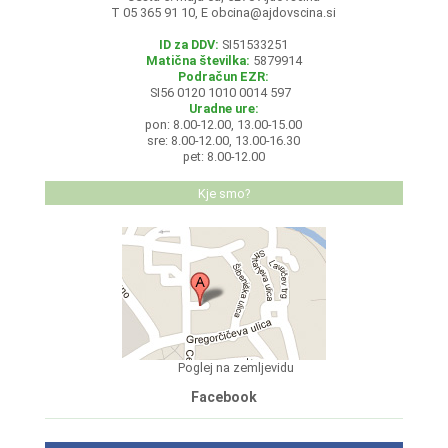
T 05 365 91 10, E
obcina@ajdovscina.si
ID za DDV:
SI51533251
Matična številka:
5879914
Podračun EZR:
SI56 0120 1010 0014 597
Uradne ure:
pon: 8.00-12.00, 13.00-15.00
sre: 8.00-12.00, 13.00-16.30
pet: 8.00-12.00
Kje smo?
Poglej na zemljevidu
Facebook