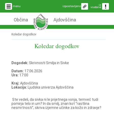
iz
menu
izpostavljeno
vsebine
Občina
Ajdovščina
Koledar dogodkov
Koledar dogodkov
Dogodek:
Skrivnosti Smilja in Sivke
Datum:
17.06.2026
Ura:
17:00
Kraj:
Ajdovščina
Lokacija:
Ljudska univerza Ajdovščina
Ste vedeli, da sivka ni le prijetnega vonja, temveč tudi
pomirja telo in um? In da smilj, znan kot “rastlina
nesmrtnosti”, skriva izjemne učinke za kožo in zdravje?