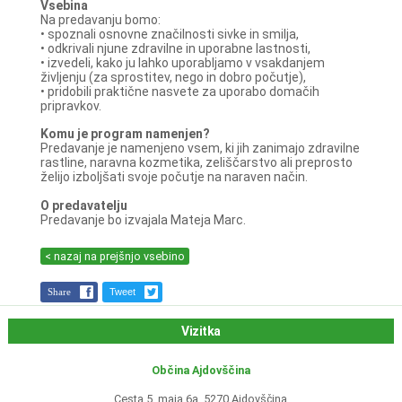
Vsebina
Na predavanju bomo:
• spoznali osnovne značilnosti sivke in smilja,
• odkrivali njune zdravilne in uporabne lastnosti,
• izvedeli, kako ju lahko uporabljamo v vsakdanjem
življenju (za sprostitev, nego in dobro počutje),
• pridobili praktične nasvete za uporabo domačih
pripravkov.
Komu je program namenjen?
Predavanje je namenjeno vsem, ki jih zanimajo zdravilne
rastline, naravna kozmetika, zeliščarstvo ali preprosto
želijo izboljšati svoje počutje na naraven način.
O predavatelju
Predavanje bo izvajala Mateja Marc.
< nazaj na prejšnjo vsebino
Share
Tweet
Vizitka
Občina Ajdovščina
Cesta 5. maja 6a, 5270 Ajdovščina