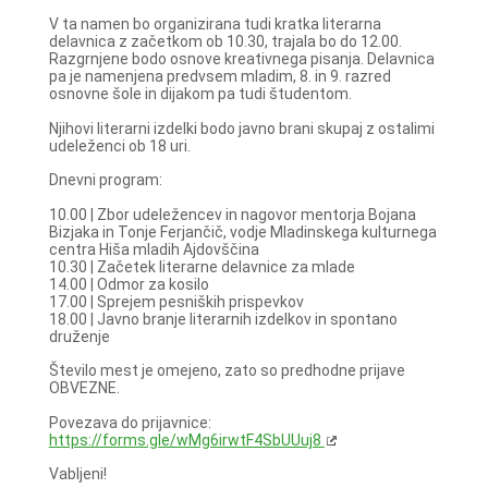
V ta namen bo organizirana tudi kratka literarna
delavnica z začetkom ob 10.30, trajala bo do 12.00.
Razgrnjene bodo osnove kreativnega pisanja. Delavnica
pa je namenjena predvsem mladim, 8. in 9. razred
osnovne šole in dijakom pa tudi študentom.
Njihovi literarni izdelki bodo javno brani skupaj z ostalimi
udeleženci ob 18 uri.
Dnevni program:
10.00 | Zbor udeležencev in nagovor mentorja Bojana
Bizjaka in Tonje Ferjančič, vodje Mladinskega kulturnega
centra Hiša mladih Ajdovščina
10.30 | Začetek literarne delavnice za mlade
14.00 | Odmor za kosilo
17.00 | Sprejem pesniških prispevkov
18.00 | Javno branje literarnih izdelkov in spontano
druženje
Število mest je omejeno, zato so predhodne prijave
OBVEZNE.
Povezava do prijavnice:
https://forms.gle/wMg6irwtF4SbUUuj8
Vabljeni!