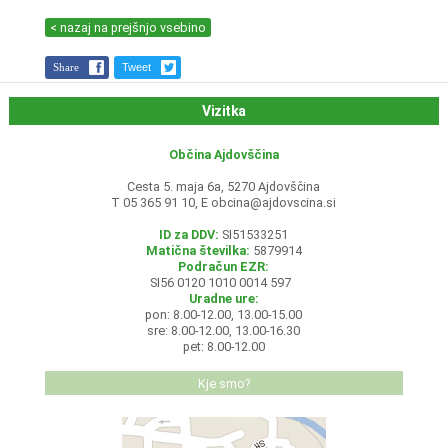
< nazaj na prejšnjo vsebino
Share
Tweet
Vizitka
Občina Ajdovščina
Cesta 5. maja 6a, 5270 Ajdovščina
T 05 365 91 10, E
obcina@ajdovscina.si
ID za DDV:
SI51533251
Matična številka:
5879914
Podračun EZR:
SI56 0120 1010 0014 597
Uradne ure:
pon: 8.00-12.00, 13.00-15.00
sre: 8.00-12.00, 13.00-16.30
pet: 8.00-12.00
Kje smo?