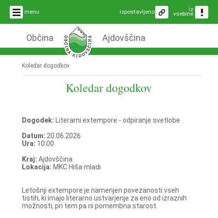
iz
menu
izpostavljeno
vsebine
Občina
Ajdovščina
Koledar dogodkov
Koledar dogodkov
Dogodek:
Literarni extempore - odpiranje svetlobe
Datum:
20.06.2026
Ura:
10:00
Kraj:
Ajdovščina
Lokacija:
MKC Hiša mladi
Letošnji extempore je namenjen povezanosti vseh
tistih, ki imajo literarno ustvarjenje za eno od izraznih
možnosti, pri tem pa ni pomembna starost.