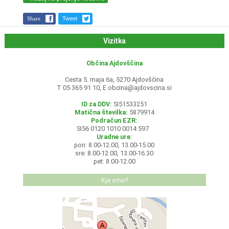
Share
Tweet
Vizitka
Občina Ajdovščina
Cesta 5. maja 6a, 5270 Ajdovščina
T 05 365 91 10, E
obcina@ajdovscina.si
ID za DDV:
SI51533251
Matična številka:
5879914
Podračun EZR:
SI56 0120 1010 0014 597
Uradne ure:
pon: 8.00-12.00, 13.00-15.00
sre: 8.00-12.00, 13.00-16.30
pet: 8.00-12.00
Kje smo?