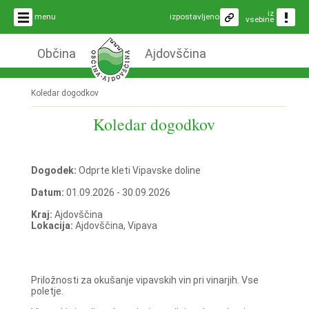
iz
menu
izpostavljeno
vsebine
Občina
Ajdovščina
Koledar dogodkov
Koledar dogodkov
Dogodek:
Odprte kleti Vipavske doline
Datum:
01.09.2026 - 30.09.2026
Kraj:
Ajdovščina
Lokacija:
Ajdovščina, Vipava
Priložnosti za okušanje vipavskih vin pri vinarjih. Vse
poletje.