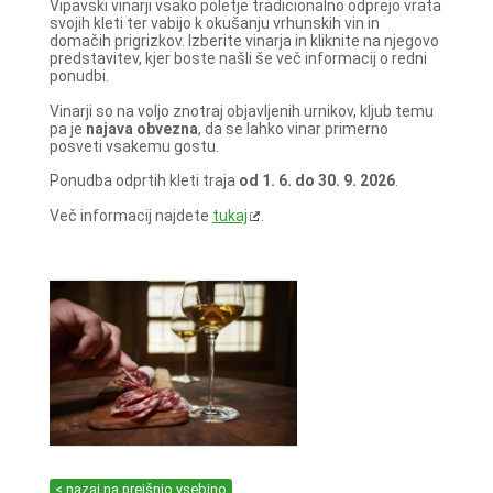
Vipavski vinarji vsako poletje tradicionalno odprejo vrata
svojih kleti ter vabijo k okušanju vrhunskih vin in
domačih prigrizkov. Izberite vinarja in kliknite na njegovo
predstavitev, kjer boste našli še več informacij o redni
ponudbi.
Vinarji so na voljo znotraj objavljenih urnikov, kljub temu
pa je
najava obvezna
, da se lahko vinar primerno
posveti vsakemu gostu.
Ponudba odprtih kleti traja
od 1. 6. do 30. 9. 2026
.
Več informacij najdete
tukaj
.
< nazaj na prejšnjo vsebino