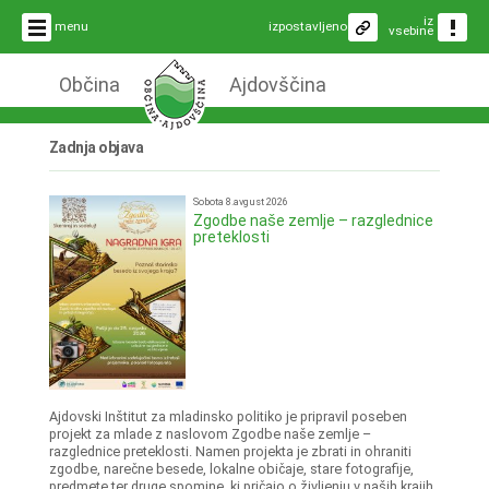
iz
menu
izpostavljeno
vsebine
Občina
Ajdovščina
Zadnja objava
Sobota 8.avgust 2026
Zgodbe naše zemlje – razglednice
preteklosti
Ajdovski Inštitut za mladinsko politiko je pripravil poseben
projekt za mlade z naslovom Zgodbe naše zemlje –
razglednice preteklosti. Namen projekta je zbrati in ohraniti
zgodbe, narečne besede, lokalne običaje, stare fotografije,
predmete ter druge spomine, ki pričajo o življenju v naših krajih