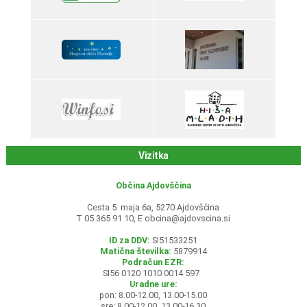
Vizitka
Občina Ajdovščina
Cesta 5. maja 6a, 5270 Ajdovščina
T 05 365 91 10, E
obcina@ajdovscina.si
ID za DDV:
SI51533251
Matična številka:
5879914
Podračun EZR:
SI56 0120 1010 0014 597
Uradne ure:
pon: 8.00-12.00, 13.00-15.00
sre: 8.00-12.00, 13.00-16.30