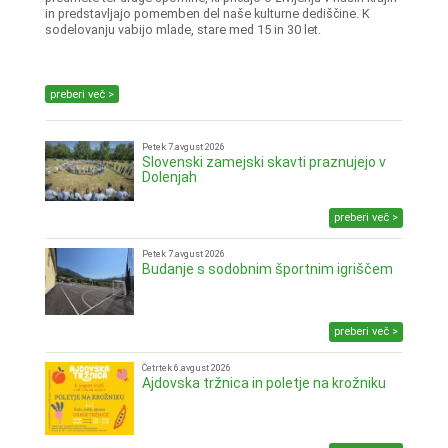
in predstavljajo pomemben del naše kulturne dediščine. K
sodelovanju vabijo mlade, stare med 15 in 30 let.
preberi več >
Petek 7.avgust 2026
Slovenski zamejski skavti praznujejo v
Dolenjah
preberi več >
Petek 7.avgust 2026
Budanje s sodobnim športnim igriščem
preberi več >
Četrtek 6.avgust 2026
Ajdovska tržnica in poletje na krožniku