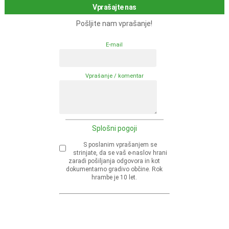
Vprašajte nas
Pošljite nam vprašanje!
E-mail
Vprašanje / komentar
Splošni pogoji
S poslanim vprašanjem se
strinjate, da se vaš e-naslov hrani
zaradi pošiljanja odgovora in kot
dokumentarno gradivo občine. Rok
hrambe je 10 let.