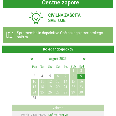
Cestne zapore
Spremembe in dopolnitve Občinskega prostorskega
načrta
Koledar dogodkov
avgust 2026
Pon
Tor
Sre
Čet
Pet
Sob
Ned
1
2
3
4
5
6
7
8
9
10
11
12
13
14
15
16
17
18
19
20
21
22
23
24
25
26
27
28
29
30
31
Vabimo
Petek, 7.08. 2026 -
Kašev letni vrt