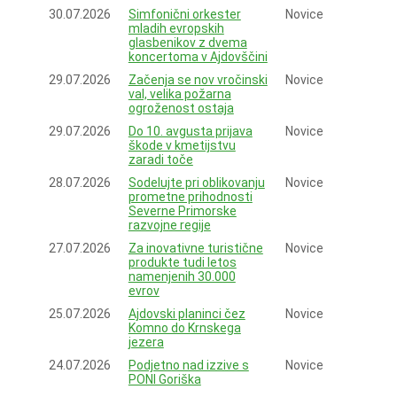
30.07.2026
Simfonični orkester
Novice
mladih evropskih
glasbenikov z dvema
koncertoma v Ajdovščini
29.07.2026
Začenja se nov vročinski
Novice
val, velika požarna
ogroženost ostaja
29.07.2026
Do 10. avgusta prijava
Novice
škode v kmetijstvu
zaradi toče
28.07.2026
Sodelujte pri oblikovanju
Novice
prometne prihodnosti
Severne Primorske
razvojne regije
27.07.2026
Za inovativne turistične
Novice
produkte tudi letos
namenjenih 30.000
evrov
25.07.2026
Ajdovski planinci čez
Novice
Komno do Krnskega
jezera
24.07.2026
Podjetno nad izzive s
Novice
PONI Goriška