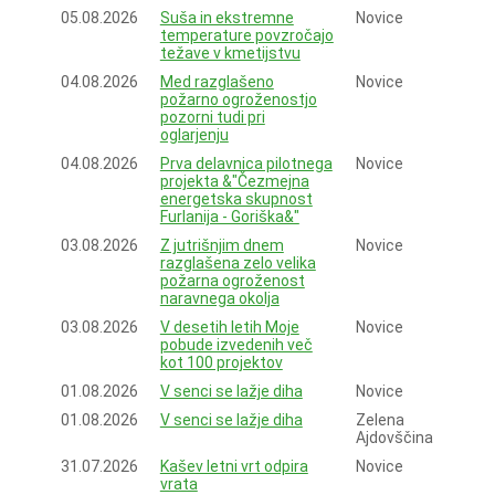
05.08.2026
Suša in ekstremne
Novice
temperature povzročajo
težave v kmetijstvu
04.08.2026
Med razglašeno
Novice
požarno ogroženostjo
pozorni tudi pri
oglarjenju
04.08.2026
Prva delavnica pilotnega
Novice
projekta &"Čezmejna
energetska skupnost
Furlanija - Goriška&"
03.08.2026
Z jutrišnjim dnem
Novice
razglašena zelo velika
požarna ogroženost
naravnega okolja
03.08.2026
V desetih letih Moje
Novice
pobude izvedenih več
kot 100 projektov
01.08.2026
V senci se lažje diha
Novice
01.08.2026
V senci se lažje diha
Zelena
Ajdovščina
31.07.2026
Kašev letni vrt odpira
Novice
vrata