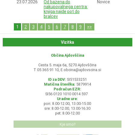
23.07.2026
Od bazena do
Novice
nakupovalnega centra:
knjiga najde pot do
bralcev
1
2
3
4
5
6
7
8
9
>>
Vizitka
Občina Ajdovščina
Cesta 5. maja 6a, 5270 Ajdovščina
T 05 365 91 10, E
obcina@ajdovscina.si
ID za DDV:
SI51533251
Matična številka:
5879914
Podračun EZR:
SI56 0120 1010 0014 597
Uradne ure:
pon: 8.00-12.00, 13.00-15.00
sre: 8.00-12.00, 13.00-16.30
pet: 8.00-12.00
Kje smo?