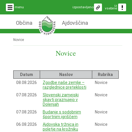
iz
menu
izpostavljeno
vsebine
Občina
Ajdovščina
Novice
Novice
Datum
Naslov
Rubrika
08.08.2026
Zgodbe naše zemlje –
Novice
razglednice preteklosti
07.08.2026
Slovenski zamejski
Novice
skavti praznujejo v
Dolenjah
07.08.2026
Budanje s sodobnim
Novice
športnim igriščem
06.08.2026
Ajdovska tržnica in
Novice
poletje na krožniku