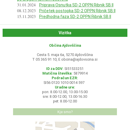
31.01.2024
Priprava Osnutka SD-2 OPPN Ribnik SB II
08.12.2023
Pričetek postopka SD-2 OPPN Ribnik SB II
15.11.2023
Predhodna faza SD-2 OPPN Ribnik SB II
Vizitka
Občina Ajdovščina
Cesta 5. maja 6a, 5270 Ajdovščina
T 05 365 91 10, E
obcina@ajdovscina.si
ID za DDV:
SI51533251
Matična številka:
5879914
Podračun EZR:
SI56 0120 1010 0014 597
Uradne ure:
pon: 8.00-12.00, 13.00-15.00
sre: 8.00-12.00, 13.00-16.30
pet: 8.00-12.00
Kje smo?