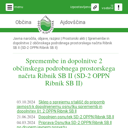
iz
menu
izpostavljeno
vsebine
Občina
Ajdovščina
Javna naročila, objave, razpisi | Prostorski akti |
Spremembe in
dopolnitve 2 občinskega podrobnega prostorskega načrta Ribnik
SB II (SD-2 OPPN Ribnik SB II)
Spremembe in dopolnitve 2
občinskega podrobnega prostorskega
načrta Ribnik SB II (SD-2 OPPN
Ribnik SB II)
03.10.2024
Sklep o sprejemu stališč do pripomb
javnosti k dopolnjenemu osnutku sprememb in
dopolnitev št. 2 OPPN Ribnik SB II
21.06.2024
Dopolnjen osnutek SD-2 OPPN Ribnik SB II
04.03.2024
Priprava Osnutka SD-2 OPPN Ribnik SB II
po drugem javnem posvetu