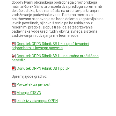
dopolnitvami občinskega podrobnega prostorskega
načrta Ribnik SBII sta prispela dva predloga sprememb
določb odloka, ki se nanašata na ureditev parkiranja in
zadrževanje padavinske vode. Parkirna mesta za
oskrbovana stanovanja se bodo deloma zagotavljala na
javnih površinah, njihovo število pa bo usklajeno z
resornimi predpisi. Dopusti se, da se zadrževanje
padavinske vode uredi tudi v okviru javnega sistema
zadrževanja in odvajanja meteorne vode.
Osnutek OPPN Ribnik SB II – z upoštevanimi
pripombami z javnega posveta
Osnutek OPPN Ribnik SB II – neuradno prečiščeno
besedilo
Osnutek OPPN Ribnik SB II po JP
Spremljajoče gradivo:
Povzetek za javnost
Mnenje ZRSVN
Izsek iz veljavnega OPPN