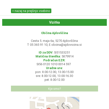
< nazaj na prejšnjo vsebino
Vizitka
Občina Ajdovščina
Cesta 5. maja 6a, 5270 Ajdovščina
T 05 365 91 10, E
obcina@ajdovscina.si
ID za DDV:
SI51533251
Matična številka:
5879914
Podračun EZR:
SI56 0120 1010 0014 597
Uradne ure:
pon: 8.00-12.00, 13.00-15.00
sre: 8.00-12.00, 13.00-16.30
pet: 8.00-12.00
Kje smo?