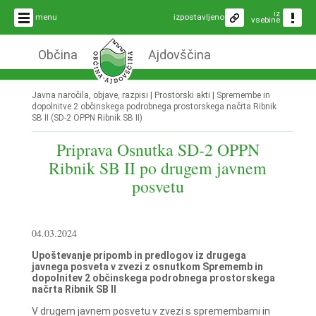
iz
menu
izpostavljeno
vsebine
Občina
Ajdovščina
Javna naročila, objave, razpisi | Prostorski akti |
Spremembe in
dopolnitve 2 občinskega podrobnega prostorskega načrta Ribnik
SB II (SD-2 OPPN Ribnik SB II)
Priprava Osnutka SD-2 OPPN
Ribnik SB II po drugem javnem
posvetu
04.03.2024
Upoštevanje pripomb in predlogov iz drugega
javnega posveta v zvezi z osnutkom Sprememb in
dopolnitev 2 občinskega podrobnega prostorskega
načrta Ribnik SB II
V drugem javnem posvetu v zvezi s spremembami in