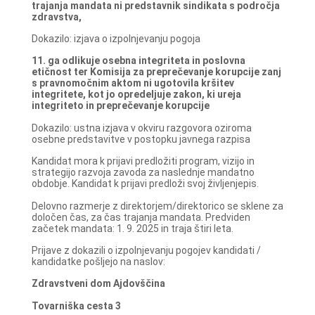
trajanja mandata ni predstavnik sindikata s področja
zdravstva,
Dokazilo: izjava o izpolnjevanju pogoja
11. ga odlikuje osebna integriteta in poslovna
etičnost ter Komisija za preprečevanje korupcije zanj
s pravnomočnim aktom ni ugotovila kršitev
integritete, kot jo opredeljuje zakon, ki ureja
integriteto in preprečevanje korupcije
Dokazilo: ustna izjava v okviru razgovora oziroma
osebne predstavitve v postopku javnega razpisa
Kandidat mora k prijavi predložiti program, vizijo in
strategijo razvoja zavoda za naslednje mandatno
obdobje. Kandidat k prijavi predloži svoj življenjepis.
Delovno razmerje z direktorjem/direktorico se sklene za
določen čas, za čas trajanja mandata. Predviden
začetek mandata: 1. 9. 2025 in traja štiri leta.
Prijave z dokazili o izpolnjevanju pogojev kandidati /
kandidatke pošljejo na naslov:
Zdravstveni dom Ajdovščina
Tovarniška cesta 3