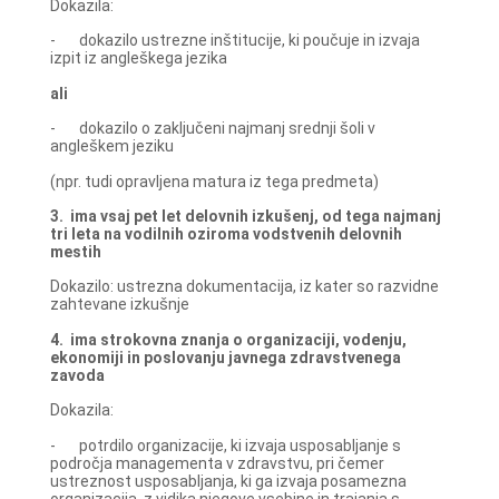
Dokazila:
- dokazilo ustrezne inštitucije, ki poučuje in izvaja
izpit iz angleškega jezika
ali
- dokazilo o zaključeni najmanj srednji šoli v
angleškem jeziku
(npr. tudi opravljena matura iz tega predmeta)
3.
ima vsaj pet let delovnih izkušenj, od tega najmanj
tri leta na vodilnih oziroma vodstvenih delovnih
mestih
Dokazilo: ustrezna dokumentacija, iz kater so razvidne
zahtevane izkušnje
4.
ima strokovna znanja o organizaciji, vodenju,
ekonomiji in poslovanju javnega zdravstvenega
zavoda
Dokazila:
- potrdilo organizacije, ki izvaja usposabljanje s
področja managementa v zdravstvu, pri čemer
ustreznost usposabljanja, ki ga izvaja posamezna
organizacija, z vidika njegove vsebine in trajanja s