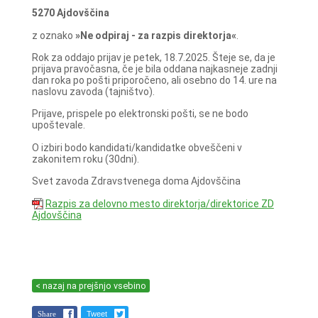
5270 Ajdovščina
z oznako
»Ne odpiraj - za razpis direktorja«
.
Rok za oddajo prijav je petek, 18.7.2025. Šteje se, da je
prijava pravočasna, če je bila oddana najkasneje zadnji
dan roka po pošti priporočeno, ali osebno do 14. ure na
naslovu zavoda (tajništvo).
Prijave, prispele po elektronski pošti, se ne bodo
upoštevale.
O izbiri bodo kandidati/kandidatke obveščeni v
zakonitem roku (30dni).
Svet zavoda Zdravstvenega doma Ajdovščina
Razpis za delovno mesto direktorja/direktorice ZD
Ajdovščina
< nazaj na prejšnjo vsebino
Share
Tweet