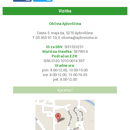
Vizitka
Občina Ajdovščina
Cesta 5. maja 6a, 5270 Ajdovščina
T 05 365 91 10, E
obcina@ajdovscina.si
ID za DDV:
SI51533251
Matična številka:
5879914
Podračun EZR:
SI56 0120 1010 0014 597
Uradne ure:
pon: 8.00-12.00, 13.00-15.00
sre: 8.00-12.00, 13.00-16.30
pet: 8.00-12.00
Kje smo?