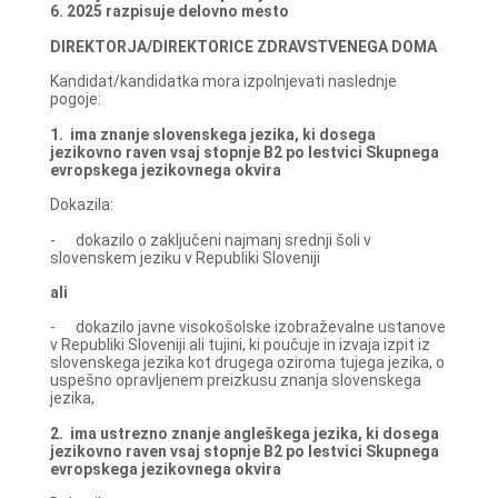
6. 2025 razpisuje delovno mesto
DIREKTORJA/DIREKTORICE ZDRAVSTVENEGA DOMA
Kandidat/kandidatka mora izpolnjevati naslednje
pogoje:
1.
ima znanje slovenskega jezika, ki dosega
jezikovno raven vsaj stopnje B2 po lestvici Skupnega
evropskega jezikovnega okvira
Dokazila:
- dokazilo o zaključeni najmanj srednji šoli v
slovenskem jeziku v Republiki Sloveniji
ali
- dokazilo javne visokošolske izobraževalne ustanove
v Republiki Sloveniji ali tujini, ki poučuje in izvaja izpit iz
slovenskega jezika kot drugega oziroma tujega jezika, o
uspešno opravljenem preizkusu znanja slovenskega
jezika,
2.
ima ustrezno znanje angleškega jezika, ki dosega
jezikovno raven vsaj stopnje B2 po lestvici Skupnega
evropskega jezikovnega okvira