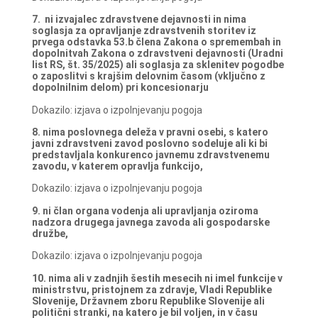
7. ni izvajalec zdravstvene dejavnosti in nima
soglasja za opravljanje zdravstvenih storitev iz
prvega odstavka 53.b člena Zakona o spremembah in
dopolnitvah Zakona o zdravstveni dejavnosti (Uradni
list RS, št. 35/2025) ali soglasja za sklenitev pogodbe
o zaposlitvi s krajšim delovnim časom (vključno z
dopolnilnim delom) pri koncesionarju
Dokazilo: izjava o izpolnjevanju pogoja
8. nima poslovnega deleža v pravni osebi, s katero
javni zdravstveni zavod poslovno sodeluje ali ki bi
predstavljala konkurenco javnemu zdravstvenemu
zavodu, v katerem opravlja funkcijo,
Dokazilo: izjava o izpolnjevanju pogoja
9. ni član organa vodenja ali upravljanja oziroma
nadzora drugega javnega zavoda ali gospodarske
družbe,
Dokazilo: izjava o izpolnjevanju pogoja
10. nima ali v zadnjih šestih mesecih ni imel funkcije v
ministrstvu, pristojnem za zdravje, Vladi Republike
Slovenije, Državnem zboru Republike Slovenije ali
politični stranki, na katero je bil voljen, in v času