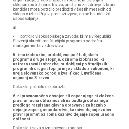
sklepom potrdi ministrstvo, pristojno za zdravje. Izbrani
kandidat mora potrdilo predložiti v šestih mesecih od
sklepa o izbiri. Prijavi predloži izjavo, da se bo udeležil
usposabljanja.
ali
- potrdilo visokošolskega zavoda, ki ima v Republiki
Sloveniji akreditiran študijski program s področja
managementa v zdravstvu.
5. ima izobrazbo, pridobljeno po študijskem
programu druge stopnje, oziroma izobrazbo, ki
ustreza ravni izobrazbe, pridobljeni po študijskih
programih druge stopnje in je v skladu z zakonom, ki
ureja slovensko ogrodje kvalifikacij, uvrščena
najmanj na 8. raven
Dokazilo: potrdilo o izobrazbi
6. ni pravnomočno obsojen ali zoper njega ni vložena
pravnomočna obtožnica ali na podlagi obtožnega
predloga razpisana glavna obravnava za kaznivo
dejanje zoper gospodarstvo, kaznivo dejanje zoper
pravni promet oziroma kaznivo dejanje zoper uradno
dolžnost
Dokazilo: izjava o izpolnjevanju pogoja