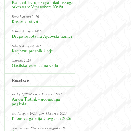
Koncert Evropskega mladinskega
orkestra v Vipavskem Križu
Petek 7.avgust 2026
Kašev letni vrt
Sobota 8.avgust 2026
Druga sobota na Ajdovski tržnici
Sobota 8.avgust 2026
Krajevni praznik Ustje
9.avgust 2026
Gasilska veselica na Colu
Razstave
sre 1.julij 2026 - pon 31.avgust 2026
Anton Tratnik - geometrija
pogleda
sob 1.avgust 2026 - pon 31.avgust 2026
Pilonova galerija v avgustu 2026
pon 3.avgust 2026 - sre 19.avgust 2026