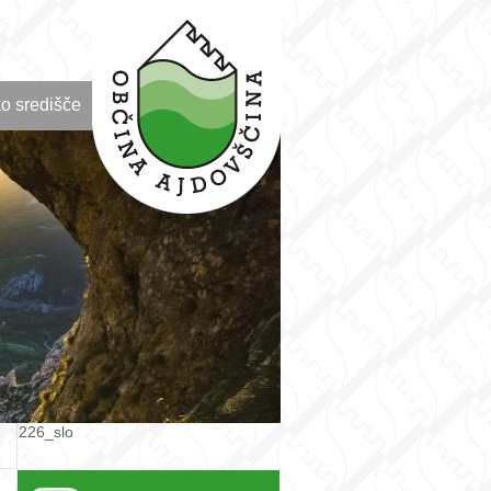
o središče
226_slo