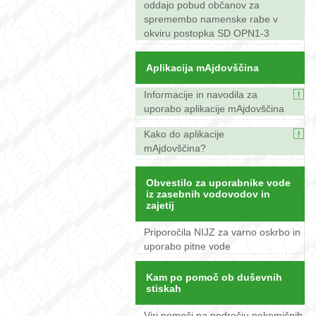
oddajo pobud občanov za
spremembo namenske rabe v
okviru postopka SD OPN1-3
Aplikacija mAjdovščina
Informacije in navodila za
uporabo aplikacije mAjdovščina
Kako do aplikacije
mAjdovščina?
Obvestilo za uporabnike vode
iz zasebnih vodovodov in
zajetij
Priporočila NIJZ za varno oskrbo in
uporabo pitne vode
Kam po pomoč ob duševnih
stiskah
Viri pomoči na področju nekemičnih