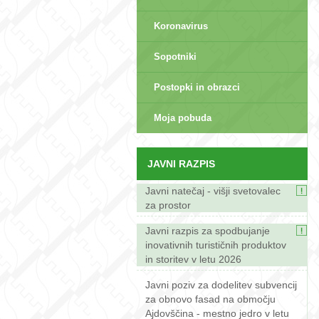
Koronavirus
Sopotniki
Postopki in obrazci
sep>
Moja pobuda
JAVNI RAZPIS
Javni natečaj - višji svetovalec
za prostor
Javni razpis za spodbujanje
inovativnih turističnih produktov
in storitev v letu 2026
Javni poziv za dodelitev subvencij
za obnovo fasad na območju
Ajdovščina - mestno jedro v letu