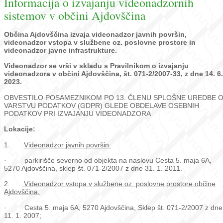
Informacija o izvajanju videonadzornih
sistemov v občini Ajdovščina
Občina Ajdovščina izvaja videonadzor javnih površin,
videonadzor vstopa v službene oz. poslovne prostore in
videonadzor javne infrastrukture.
Videonadzor se vrši v skladu s Pravilnikom o izvajanju
videonadzora v občini Ajdovščina, št. 071-2/2007-33, z dne 14. 6.
2023.
OBVESTILO POSAMEZNIKOM PO 13. ČLENU SPLOŠNE UREDBE 
VARSTVU PODATKOV (GDPR) GLEDE OBDELAVE OSEBNIH
PODATKOV PRI IZVAJANJU VIDEONADZORA
Lokacije:
1.
Videonadzor javnih površin:
· parkirišče severno od objekta na naslovu Cesta 5. maja 6A,
5270 Ajdovščina, sklep št. 071-2/2007 z dne 31. 1. 2011.
2.
Videonadzor vstopa v službene oz. poslovne prostore občine
Ajdovščina:
· Cesta 5. maja 6A, 5270 Ajdovščina, Sklep št. 071-2/2007 z dne
11. 1. 2007;