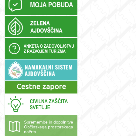
O
Spremembe in dopolnitve
Občinskega prostorskega
načrta