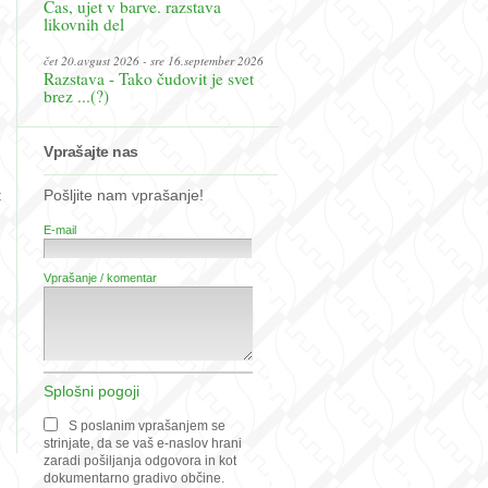
Čas, ujet v barve. razstava
likovnih del
čet 20.avgust 2026 - sre 16.september 2026
Razstava - Tako čudovit je svet
brez ...(?)
Vprašajte nas
:
Pošljite nam vprašanje!
E-mail
Vprašanje / komentar
Splošni pogoji
S poslanim vprašanjem se
strinjate, da se vaš e-naslov hrani
zaradi pošiljanja odgovora in kot
dokumentarno gradivo občine.