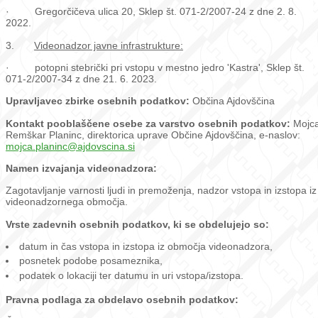
· Gregorčičeva ulica 20, Sklep št. 071-2/2007-24 z dne 2. 8.
2022.
3.
Videonadzor javne infrastrukture:
· potopni stebrički pri vstopu v mestno jedro 'Kastra', Sklep št.
071-2/2007-34 z dne 21. 6. 2023.
Upravljavec zbirke osebnih podatkov:
Občina Ajdovščina
Kontakt
pooblaščene osebe za varstvo osebnih podatkov:
Mojc
Remškar Planinc, direktorica uprave Občine Ajdovščina, e-naslov:
mojca.planinc@ajdovscina.si
Namen izvajanja videonadzora:
Zagotavljanje varnosti ljudi in premoženja, nadzor vstopa in izstopa iz
videonadzornega območja.
Vrste zadevnih osebnih podatkov, ki se obdelujejo so:
datum in čas vstopa in izstopa iz območja videonadzora,
posnetek podobe posameznika,
podatek o lokaciji ter datumu in uri vstopa/izstopa.
Pravna podlaga za obdelavo osebnih podatkov: