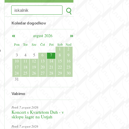
Koledar dogodkov
avgust 2026
Pon
Tor
Sre
Čet
Pet
Sob
Ned
1
2
a
3
4
5
6
7
8
9
10
11
12
13
14
15
16
17
18
19
20
21
22
23
24
25
26
27
28
29
30
31
Vabimo
Petek 7.avgust 2026
Koncert s Kvartetom Duh - v
sklopu šagre na Ustjah
Petek 7.avgust 2026