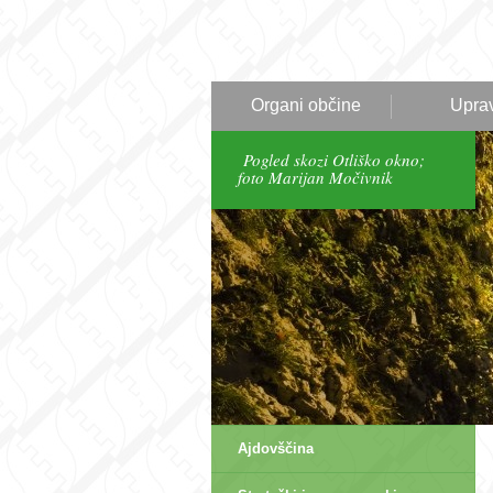
Organi občine
Upra
Pogled skozi Otliško okno;
foto Marijan Močivnik
Ajdovščina