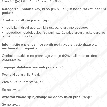
Člen 6(1)(e) GDPR in 77. člen ZVOP-2
Kategorije uporabnikov, ki so jim bili ali jim bodo razkriti osebni
podatki:
Osebni podatki se posredujejo:
policija in drugi uporabniki z ustrezno pravno podlago,
pogodbeni obdelovalec (zunanji vzdrževalec programske opreme
oz. videonadz. sistema).
Informacije o prenosih osebnih podatkov v tretjo državo ali
mednarodno organizacijo:
Osebni podatki se ne prenašajo v tretje države ali mednarodne
organizacije.
Trajanje obdelave osebnih podatkov:
Posnetki se hranijo 7 dni.
Živa slika in intervencija:
Se ne izvaja.
Avtomatizirano sprejemanje odločitev in/ali profiliranje:
Se ne izvaja.