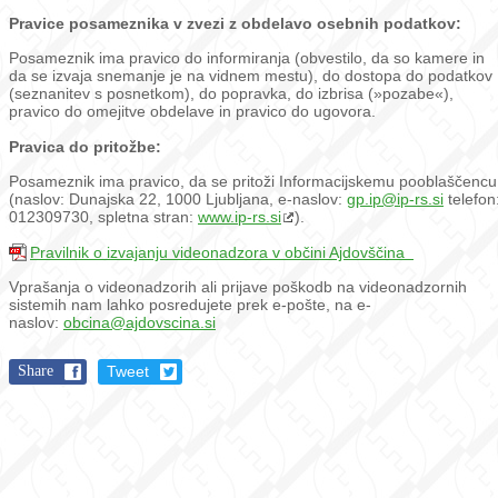
Pravice posameznika v zvezi z obdelavo osebnih podatkov:
Posameznik ima pravico do informiranja (obvestilo, da so kamere in
da se izvaja snemanje je na vidnem mestu), do dostopa do podatkov
(seznanitev s posnetkom), do popravka, do izbrisa (»pozabe«),
pravico do omejitve obdelave in pravico do ugovora.
Pravica do pritožbe:
Posameznik ima pravico, da se pritoži Informacijskemu pooblaščencu
(naslov: Dunajska 22, 1000 Ljubljana, e-naslov:
gp.ip@ip-rs.si
telefon
012309730, spletna stran:
www.ip-rs.si
).
Pravilnik o izvajanju videonadzora v občini Ajdovščina
Vprašanja o videonadzorih ali prijave poškodb na videonadzornih
sistemih nam lahko posredujete prek e-pošte, na e-
naslov:
obcina@ajdovscina.si
Share
Tweet