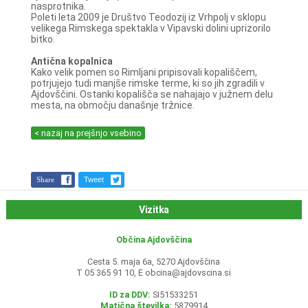
nasprotnika.
Poleti leta 2009 je Društvo Teodozij iz Vrhpolj v sklopu
velikega Rimskega spektakla v Vipavski dolini uprizorilo
bitko.
Antična kopalnica
Kako velik pomen so Rimljani pripisovali kopališčem,
potrjujejo tudi manjše rimske terme, ki so jih zgradili v
Ajdovščini. Ostanki kopališča se nahajajo v južnem delu
mesta, na območju današnje tržnice.
< nazaj na prejšnjo vsebino
Share
Tweet
Vizitka
Občina Ajdovščina
Cesta 5. maja 6a, 5270 Ajdovščina
T 05 365 91 10, E
obcina@ajdovscina.si
ID za DDV:
SI51533251
Matična številka:
5879914