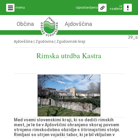
iz
menu
izpostavljeno
vsebine
Občina
Ajdovščina
39_s
Ajdovščina |
Zgodovina
|
Zgodovinski kraji
Rimska utrdba Kastra
Med vsemi slovenskimi kraji, ki so dediči rimskih
mest, je le še v Ajdovščini ohranjeno skoraj povsem
strnjeno rimskodobno obzidje s štirinajstimi stolpi.
Rimljani so utrjen vojaški tabor, ki je bil vključen v