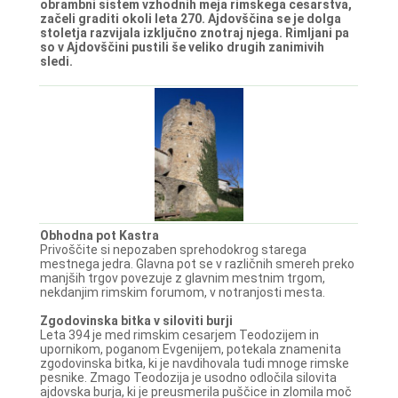
obrambni sistem vzhodnih meja rimskega cesarstva,
začeli graditi okoli leta 270. Ajdovščina se je dolga
stoletja razvijala izključno znotraj njega. Rimljani pa
so v Ajdovščini pustili še veliko drugih zanimivih
sledi.
Obhodna pot Kastra
Privoščite si nepozaben sprehodokrog starega
mestnega jedra. Glavna pot se v različnih smereh preko
manjših trgov povezuje z glavnim mestnim trgom,
nekdanjim rimskim forumom, v notranjosti mesta.
Zgodovinska bitka v siloviti burji
Leta 394 je med rimskim cesarjem Teodozijem in
upornikom, poganom Evgenijem, potekala znamenita
zgodovinska bitka, ki je navdihovala tudi mnoge rimske
pesnike. Zmago Teodozija je usodno odločila silovita
ajdovska burja, ki je preusmerila puščice in zlomila moč