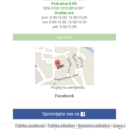
Podračun EZR:
SI56 0120 1010 0014 597
Uradne ure:
pon: 8.00-12.00, 13.00-15.00
sre: 8.00-12.00, 13.00-16.30
pet: 8.00-12.00
Kje smo?
Poglej na zemljevidu
Facebook
Spremljajte nas na
Politika zasebnosti
|
Politika piškotkov
|
Nastavitve piškotkov
|
Izjava o