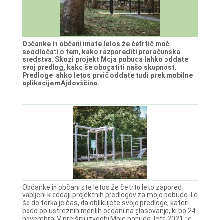
Občanke in občani imate letos že četrtič moč
soodločati o tem, kako razporediti proračunska
sredstva. Skozi projekt Moja pobuda lahko oddate
svoj predlog, kako še obogatiti našo skupnost.
Predloge lahko letos prvič oddate tudi prek mobilne
aplikacije mAjdovščina.
Občanke in občani ste letos že četrto leto zapored
vabljeni k oddaji projektnih predlogov za mojo pobudo. Le
še do torka je čas, da oblikujete svojo predloge, kateri
bodo ob ustreznih merilih oddani na glasovanje, ki bo 24.
novembra. V prejšnji izvedbi Moje pobude, leta 2021, je