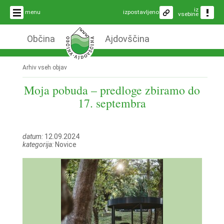
iz
menu
izpostavljeno
vsebine
Občina
Ajdovščina
Arhiv vseh objav
Moja pobuda – predloge zbiramo do
17. septembra
datum:
12.09.2024
kategorija:
Novice