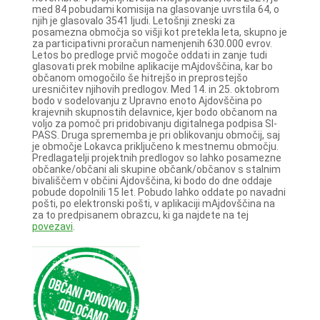
med 84 pobudami komisija na glasovanje uvrstila 64, o
njih je glasovalo 3541 ljudi. Letošnji zneski za
posamezna območja so višji kot pretekla leta, skupno je
za participativni proračun namenjenih 630.000 evrov.
Letos bo predloge prvič mogoče oddati in zanje tudi
glasovati prek mobilne aplikacije mAjdovščina, kar bo
občanom omogočilo še hitrejšo in preprostejšo
uresničitev njihovih predlogov. Med 14. in 25. oktobrom
bodo v sodelovanju z Upravno enoto Ajdovščina po
krajevnih skupnostih delavnice, kjer bodo občanom na
voljo za pomoč pri pridobivanju digitalnega podpisa SI-
PASS. Druga sprememba je pri oblikovanju območij, saj
je območje Lokavca priključeno k mestnemu območju.
Predlagatelji projektnih predlogov so lahko posamezne
občanke/občani ali skupine občank/občanov s stalnim
bivališčem v občini Ajdovščina, ki bodo do dne oddaje
pobude dopolnili 15 let. Pobudo lahko oddate po navadni
pošti, po elektronski pošti, v aplikaciji mAjdovščina na
za to predpisanem obrazcu, ki ga najdete na tej
povezavi
.