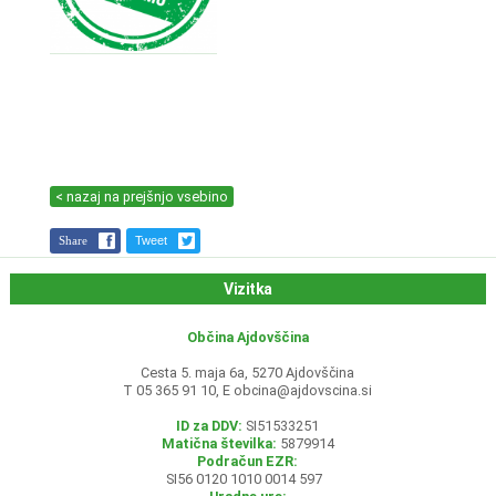
< nazaj na prejšnjo vsebino
Share
Tweet
Vizitka
Občina Ajdovščina
Cesta 5. maja 6a, 5270 Ajdovščina
T 05 365 91 10, E
obcina@ajdovscina.si
ID za DDV:
SI51533251
Matična številka:
5879914
Podračun EZR:
SI56 0120 1010 0014 597