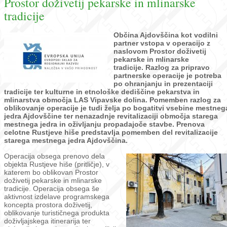
Prostor doživetij pekarske in mlinarske
tradicije
Občina Ajdovščina kot vodilni
partner vstopa v operacijo z
naslovom Prostor doživetij
pekarske in mlinarske
tradicije. Razlog za pripravo
partnerske operacije je potreba
po ohranjanju in prezentaciji
tradicije ter kulturne in etnološke dediščine pekarstva in
mlinarstva območja LAS Vipavske dolina. Pomemben razlog za
oblikovanje operacije je tudi želja po bogatitvi vsebine mestneg
jedra Ajdovščine ter nenazadnje revitalizaciji območja starega
mestnega jedra in oživljanju propadajoče stavbe. Prenova
celotne Rustjeve hiše predstavlja pomemben del revitalizacije
starega mestnega jedra Ajdovščina.
Operacija obsega prenovo dela
objekta Rustjeve hiše (pritličje), v
katerem bo oblikovan Prostor
doživetij pekarske in mlinarske
tradicije. Operacija obsega še
aktivnost izdelave programskega
koncepta prostora doživetij,
oblikovanje turističnega produkta
doživljajskega itinerarija ter