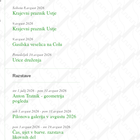
u
Sobota 8.avgust 2026
Krajevni praznik Ustje
a
9.avgust 2026
Krajevni praznik Ustje
9.avgust 2026
Gasilska veselica na Colu
Ponedeljek 10.avgust 2026
Urice druženja
Razstave
sre 1.julij 2026 - pon 31.avgust 2026
Anton Tratnik - geometrija
pogleda
sob 1.avgust 2026 - pon 31.avgust 2026
Pilonova galerija v avgustu 2026
pon 3.avgust 2026 - sre 19.avgust 2026
Čas, ujet v barve. razstava
likovnih del