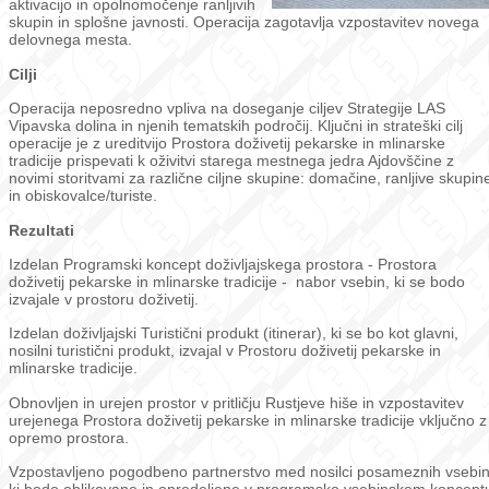
aktivacijo in opolnomočenje ranljivih
skupin in splošne javnosti. Operacija zagotavlja vzpostavitev novega
delovnega mesta.
Cilji
Operacija neposredno vpliva na doseganje ciljev Strategije LAS
Vipavska dolina in njenih tematskih področij. Ključni in strateški cilj
operacije je z ureditvijo Prostora doživetij pekarske in mlinarske
tradicije prispevati k oživitvi starega mestnega jedra Ajdovščine z
novimi storitvami za različne ciljne skupine: domačine, ranljive skupin
in obiskovalce/turiste.
Rezultati
Izdelan Programski koncept doživljajskega prostora - Prostora
doživetij pekarske in mlinarske tradicije - nabor vsebin, ki se bodo
izvajale v prostoru doživetij.
Izdelan doživljajski Turistični produkt (itinerar), ki se bo kot glavni,
nosilni turistični produkt, izvajal v Prostoru doživetij pekarske in
mlinarske tradicije.
Obnovljen in urejen prostor v pritličju Rustjeve hiše in vzpostavitev
urejenega Prostora doživetij pekarske in mlinarske tradicije vključno z
opremo prostora.
Vzpostavljeno pogodbeno partnerstvo med nosilci posameznih vsebin