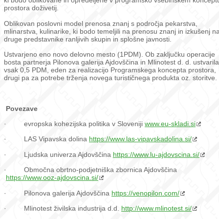
ki bodo oblikovane in opredeljene v programsko vsebinskem koncept
prostora doživetij.
Oblikovan poslovni model prenosa znanj s področja pekarstva,
mlinarstva, kulinarike, ki bodo temeljili na prenosu znanj in izkušenj n
druge predstavnike ranljivih skupin in splošne javnosti.
Ustvarjeno eno novo delovno mesto (1PDM). Ob zaključku operacije
bosta partnerja Pilonova galerija Ajdovščina in Mlinotest d. d. ustvarila
vsak 0,5 PDM, eden za realizacijo Programskega koncepta prostora,
drugi pa za potrebe trženja novega turističnega produkta oz. storitve.
Povezave
· evropska kohezijska politika v Sloveniji
www.eu-skladi.si
· LAS Vipavska dolina
https://www.las-vipavskadolina.si/
· Ljudska univerza Ajdovščina
https://www.lu-ajdovscina.si/
· Območna obrtno-podjetniška zbornica Ajdovščina
https://www.ooz-ajdovscina.si/
· Pilonova galerija Ajdovščina
https://venopilon.com/
· Mlinotest živilska industrija d.d.
http://www.mlinotest.si/