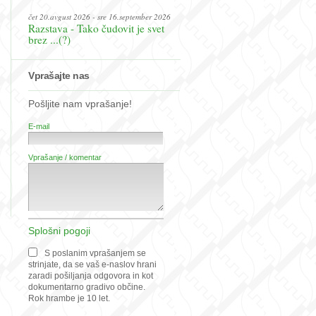
čet 20.avgust 2026 - sre 16.september 2026
Razstava - Tako čudovit je svet
brez ...(?)
Vprašajte nas
Pošljite nam vprašanje!
E-mail
Vprašanje / komentar
Splošni pogoji
S poslanim vprašanjem se
strinjate, da se vaš e-naslov hrani
zaradi pošiljanja odgovora in kot
dokumentarno gradivo občine.
Rok hrambe je 10 let.