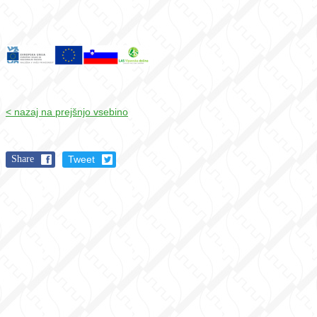
< nazaj na prejšnjo vsebino
Share
Tweet