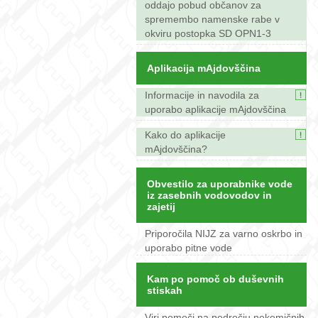
oddajo pobud občanov za
spremembo namenske rabe v
okviru postopka SD OPN1-3
Aplikacija mAjdovščina
Informacije in navodila za
uporabo aplikacije mAjdovščina
Kako do aplikacije
mAjdovščina?
Obvestilo za uporabnike vode
iz zasebnih vodovodov in
zajetij
Priporočila NIJZ za varno oskrbo in
uporabo pitne vode
Kam po pomoč ob duševnih
stiskah
Viri pomoči na področju nekemičnih