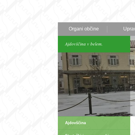
Organi občine
Upra
Ajdovščina v belem.
Ajdovščina