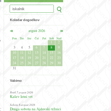
Koledar dogodkov
avgust 2026
Pon
Tor
Sre
Čet
Pet
Sob
Ned
e
1
2
3
4
5
6
7
8
9
10
11
12
13
14
15
16
17
18
19
20
21
22
23
24
25
26
27
28
29
30
31
Vabimo
Petek 7.avgust 2026
Kašev letni vrt
Sobota 8.avgust 2026
,
Druga sobota na Ajdovski tržnici