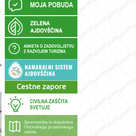
a
Spremembe in dopolnitve
Občinskega prostorskega
načrta