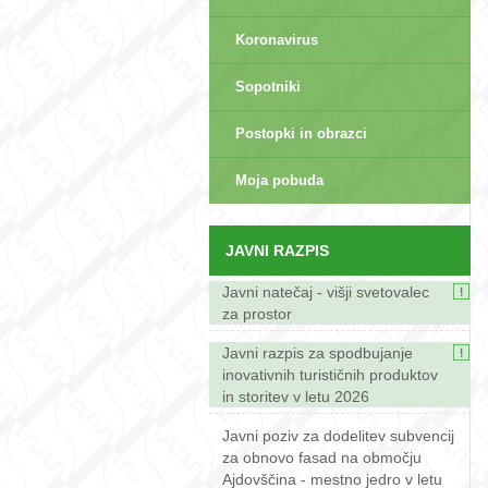
Koronavirus
Sopotniki
Postopki in obrazci
sep>
Moja pobuda
JAVNI RAZPIS
Javni natečaj - višji svetovalec
za prostor
Javni razpis za spodbujanje
inovativnih turističnih produktov
in storitev v letu 2026
Javni poziv za dodelitev subvencij
za obnovo fasad na območju
Ajdovščina - mestno jedro v letu