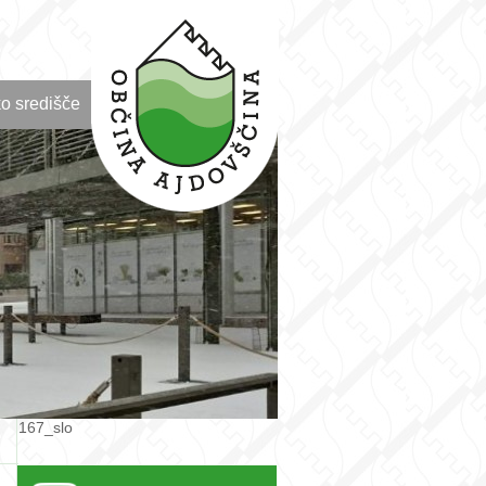
o središče
167_slo