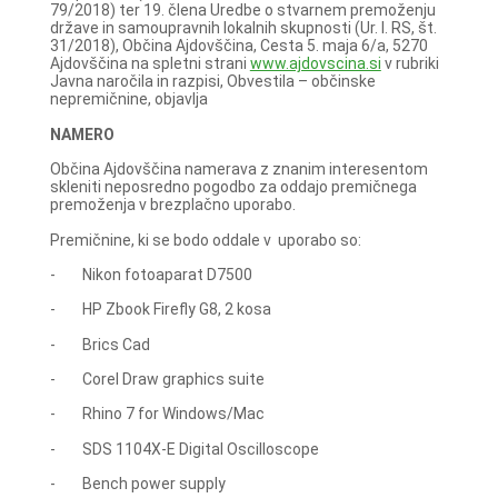
79/2018) ter 19. člena Uredbe o stvarnem premoženju
države in samoupravnih lokalnih skupnosti (Ur. l. RS, št.
31/2018), Občina Ajdovščina, Cesta 5. maja 6/a, 5270
Ajdovščina na spletni strani
www.ajdovscina.si
v rubriki
Javna naročila in razpisi, Obvestila – občinske
nepremičnine, objavlja
NAMERO
Občina Ajdovščina namerava z znanim interesentom
skleniti neposredno pogodbo za oddajo premičnega
premoženja v brezplačno uporabo.
Premičnine, ki se bodo oddale v uporabo so:
- Nikon fotoaparat D7500
- HP Zbook Firefly G8, 2 kosa
- Brics Cad
- Corel Draw graphics suite
- Rhino 7 for Windows/Mac
- SDS 1104X-E Digital Oscilloscope
- Bench power supply