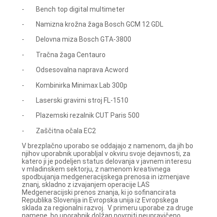
- Bench top digital multimeter
- Namizna krožna žaga Bosch GCM 12 GDL
- Delovna miza Bosch GTA-3800
- Tračna žaga Centauro
- Odsesovalna naprava Acword
- Kombinirka Minimax Lab 300p
- Laserski gravirni stroj FL-1510
- Plazemski rezalnik CUT Paris 500
- Zaščitna očala EC2
V brezplačno uporabo se oddajajo z namenom, da jih bo
njihov uporabnik uporabljal v okviru svoje dejavnosti, za
katero ji je podeljen status delovanja v javnem interesu
v mladinskem sektorju, z namenom kreativnega
spodbujanja medgeneracijskega prenosa in izmenjave
znanj, skladno z izvajanjem operacije LAS
Medgeneracijski prenos znanja, ki jo sofinancirata
Republika Slovenija in Evropska unija iz Evropskega
sklada za regionalni razvoj. V primeru uporabe za druge
namene, bo uporabnik dolžan povrniti neupravičeno