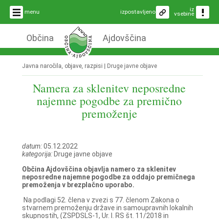
iz
menu
izpostavljeno
vsebine
Občina
Ajdovščina
Javna naročila, objave, razpisi |
Druge javne objave
Namera za sklenitev neposredne
najemne pogodbe za premično
premoženje
datum:
05.12.2022
kategorija:
Druge javne objave
Občina Ajdovščina objavlja namero za sklenitev
neposredne najemne pogodbe za oddajo premičnega
premoženja v brezplačno uporabo.
Na podlagi 52. člena v zvezi s 77. členom Zakona o
stvarnem premoženju države in samoupravnih lokalnih
skupnostih, (ZSPDSLS-1, Ur. l. RS št. 11/2018 in