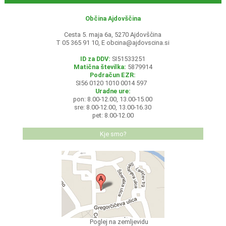
Občina Ajdovščina
Cesta 5. maja 6a, 5270 Ajdovščina
T 05 365 91 10, E
obcina@ajdovscina.si
ID za DDV:
SI51533251
Matična številka:
5879914
Podračun EZR:
SI56 0120 1010 0014 597
Uradne ure:
pon: 8.00-12.00, 13.00-15.00
sre: 8.00-12.00, 13.00-16.30
pet: 8.00-12.00
Kje smo?
Poglej na zemljevidu