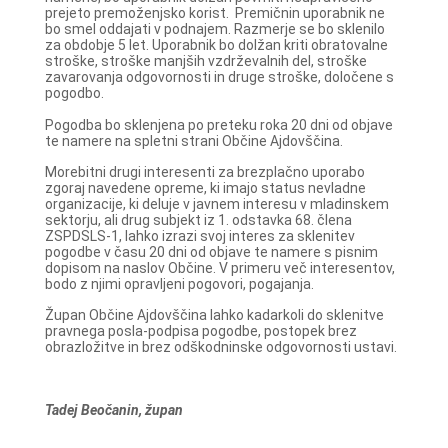
prejeto premoženjsko korist. Premičnin uporabnik ne
bo smel oddajati v podnajem. Razmerje se bo sklenilo
za obdobje 5 let. Uporabnik bo dolžan kriti obratovalne
stroške, stroške manjših vzdrževalnih del, stroške
zavarovanja odgovornosti in druge stroške, določene s
pogodbo.
Pogodba bo sklenjena po preteku roka 20 dni od objave
te namere na spletni strani Občine Ajdovščina.
Morebitni drugi interesenti za brezplačno uporabo
zgoraj navedene opreme, ki imajo status nevladne
organizacije, ki deluje v javnem interesu v mladinskem
sektorju, ali drug subjekt iz 1. odstavka 68. člena
ZSPDSLS-1, lahko izrazi svoj interes za sklenitev
pogodbe v času 20 dni od objave te namere s pisnim
dopisom na naslov Občine. V primeru več interesentov,
bodo z njimi opravljeni pogovori, pogajanja.
Župan Občine Ajdovščina lahko kadarkoli do sklenitve
pravnega posla-podpisa pogodbe, postopek brez
obrazložitve in brez odškodninske odgovornosti ustavi.
Tadej Beočanin, župan