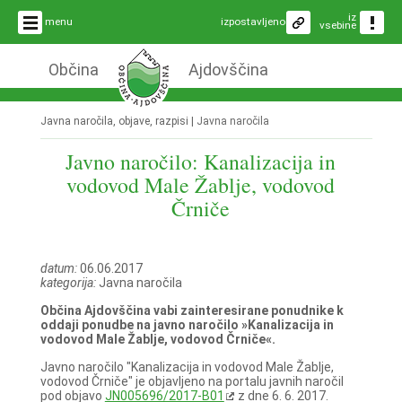
iz
menu
izpostavljeno
vsebine
Občina
Ajdovščina
Javna naročila, objave, razpisi |
Javna naročila
Javno naročilo: Kanalizacija in
vodovod Male Žablje, vodovod
Črniče
datum:
06.06.2017
kategorija:
Javna naročila
Občina Ajdovščina vabi zainteresirane ponudnike k
oddaji ponudbe na javno naročilo »Kanalizacija in
vodovod Male Žablje, vodovod Črniče«.
Javno naročilo "Kanalizacija in vodovod Male Žablje,
vodovod Črniče" je objavljeno na portalu javnih naročil
pod objavo
JN005696/2017-B01
z dne 6. 6. 2017.