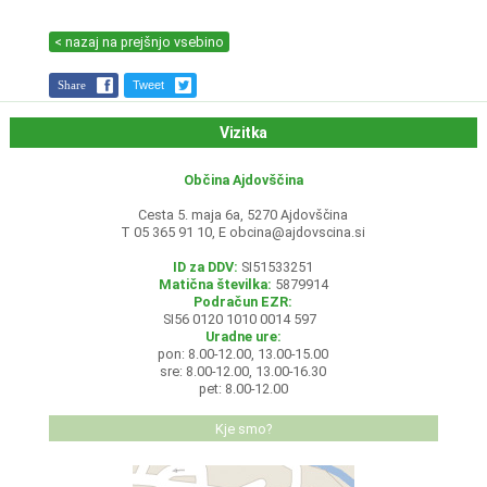
< nazaj na prejšnjo vsebino
Share
Tweet
Vizitka
Občina Ajdovščina
Cesta 5. maja 6a, 5270 Ajdovščina
T 05 365 91 10, E
obcina@ajdovscina.si
ID za DDV:
SI51533251
Matična številka:
5879914
Podračun EZR:
SI56 0120 1010 0014 597
Uradne ure:
pon: 8.00-12.00, 13.00-15.00
sre: 8.00-12.00, 13.00-16.30
pet: 8.00-12.00
Kje smo?