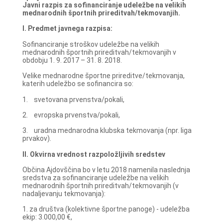
Javni razpis za sofinanciranje udeležbe na velikih
mednarodnih športnih prireditvah/tekmovanjih.
I. Predmet javnega razpisa:
Sofinanciranje stroškov udeležbe na velikih
mednarodnih športnih prireditvah/tekmovanjih v
obdobju 1. 9. 2017 – 31. 8. 2018.
Velike mednarodne športne prireditve/tekmovanja,
katerih udeležbo se sofinancira so:
1. svetovana prvenstva/pokali,
2. evropska prvenstva/pokali,
3. uradna mednarodna klubska tekmovanja (npr. liga
prvakov).
II. Okvirna vrednost razpoložljivih sredstev
Občina Ajdovščina bo v letu 2018 namenila naslednja
sredstva za sofinanciranje udeležbe na velikih
mednarodnih športnih prireditvah/tekmovanjih (v
nadaljevanju tekmovanja):
1. za društva (kolektivne športne panoge) - udeležba
ekip: 3.000,00 €,