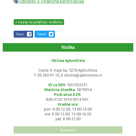
Obrazec 3: Finančna konstrukcija
< nazaj na prejšnjo vsebino
Share
Tweet
Vizitka
Občina Ajdovščina
Cesta 5. maja 6a, 5270 Ajdovščina
T 05 365 91 10, E
obcina@ajdovscina.si
ID za DDV:
SI51533251
Matična številka:
5879914
Podračun EZR:
SI56 0120 1010 0014 597
Uradne ure:
pon: 8.00-12.00, 13.00-15.00
sre: 8.00-12.00, 13.00-16.30
pet: 8.00-12.00
Kje smo?