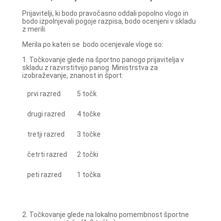
Prijavitelji, ki bodo pravočasno oddali popolno vlogo in
bodo izpolnjevali pogoje razpisa, bodo ocenjeni v skladu
z merili.
Merila po kateri se bodo ocenjevale vloge so:
1. Točkovanje glede na športno panogo prijavitelja v
skladu z razvrstitvijo panog Ministrstva za
izobraževanje, znanost in šport:
prvi razred
5 točk
drugi razred
4 točke
tretji razred
3 točke
četrti razred
2 točki
peti razred
1 točka
2. Točkovanje glede na lokalno pomembnost športne