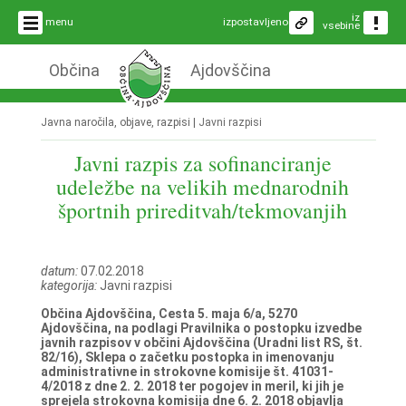
iz
menu
izpostavljeno
vsebine
Občina
Ajdovščina
Javna naročila, objave, razpisi |
Javni razpisi
Javni razpis za sofinanciranje
udeležbe na velikih mednarodnih
športnih prireditvah/tekmovanjih
datum:
07.02.2018
kategorija:
Javni razpisi
Občina Ajdovščina, Cesta 5. maja 6/a, 5270
Ajdovščina, na podlagi Pravilnika o postopku izvedbe
javnih razpisov v občini Ajdovščina (Uradni list RS, št.
82/16), Sklepa o začetku postopka in imenovanju
administrativne in strokovne komisije št. 41031-
4/2018 z dne 2. 2. 2018 ter pogojev in meril, ki jih je
sprejela strokovna komisija dne 6. 2. 2018 objavlja