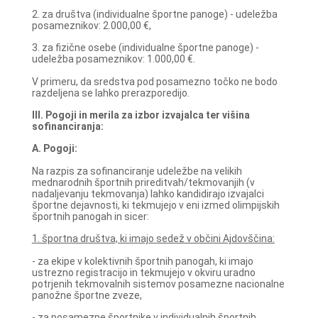
2. za društva (individualne športne panoge) - udeležba
posameznikov: 2.000,00 €,
3. za fizične osebe (individualne športne panoge) -
udeležba posameznikov: 1.000,00 €.
V primeru, da sredstva pod posamezno točko ne bodo
razdeljena se lahko prerazporedijo.
III. Pogoji in merila za izbor izvajalca ter višina
sofinanciranja:
A. Pogoji:
Na razpis za sofinanciranje udeležbe na velikih
mednarodnih športnih prireditvah/tekmovanjih (v
nadaljevanju tekmovanja) lahko kandidirajo izvajalci
športne dejavnosti, ki tekmujejo v eni izmed olimpijskih
športnih panogah in sicer:
1. športna društva, ki imajo sedež v občini Ajdovščina:
- za ekipe v kolektivnih športnih panogah, ki imajo
ustrezno registracijo in tekmujejo v okviru uradno
potrjenih tekmovalnih sistemov posamezne nacionalne
panožne športne zveze,
- za posamezne športnike v individualnih športnih