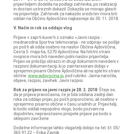
prijaviteljem dodelila na podlagi zahtevka, po realizaciji
in dostavi ustreznih dokazil. Dokazila se morajo glasiti
na prijavitelja. Zahtevek za nakazilo sredstev mora biti
oddan na Občino Ajdovščino najkasneje do 30. 11. 2018.
V. Način in rok za oddajo vlog
Prijave v zaprti kuverti z oznako »Javni razpis -
mednarodna športna tekmovanja - ne odpiraj« se pošlje
po pošti ali odda osebno na naslov Občina Ajdovščina,
Cesta 5. maja 6a, 5270 Ajdovščina. Na hrbtni strani
ovojnice mora biti naveden polni naslov prijavitelja.
Prijavi se priložijo obrazci in drugi dokumenti navedeni v
razpisni dokumentaciji, ki jo zainteresirani dobijo v
sprejemni pisarni Občine Ajdovščina ali na spletni strani
občine:
www.ajdovscina.si
, pod rubriko: Javna naročila,
objave, razpisi, zavihek: Javni razpisi.
Rok za prijavo na javni razpis je 28. 2. 2018
. Šteje se,
da je prijava pravočasna, če je bila oddana zadnji dan
roka za oddajo prijav, po pošti priporočeno, ali osebno v
sprejemno pisarno občine v času uradnih ur. Prijavitelji,
ki bodo oddali nepopolno vlogo, bodo pozvani na
dopolnitev, nepravočasno prispele prijave pa bodo s
sklepom zavržene.
Dodatne informacije lahko vlagatelji dobijo na tel. št. 05/
365 91 22 – Erika Zavnik.