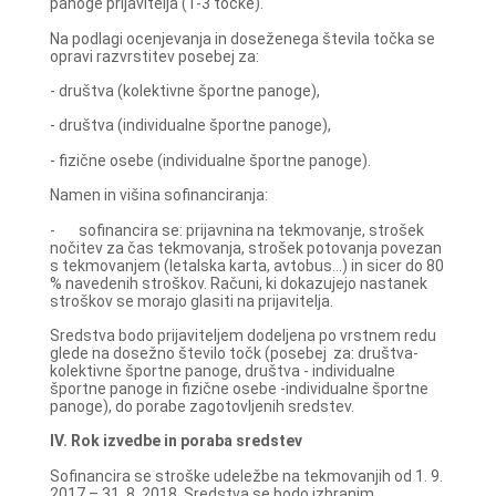
panoge prijavitelja (1-3 točke).
Na podlagi ocenjevanja in doseženega števila točka se
opravi razvrstitev posebej za:
- društva (kolektivne športne panoge),
- društva (individualne športne panoge),
- fizične osebe (individualne športne panoge).
Namen in višina sofinanciranja:
- sofinancira se: prijavnina na tekmovanje, strošek
nočitev za čas tekmovanja, strošek potovanja povezan
s tekmovanjem (letalska karta, avtobus…) in sicer do 80
% navedenih stroškov. Računi, ki dokazujejo nastanek
stroškov se morajo glasiti na prijavitelja.
Sredstva bodo prijaviteljem dodeljena po vrstnem redu
glede na dosežno število točk (posebej za: društva-
kolektivne športne panoge, društva - individualne
športne panoge in fizične osebe -individualne športne
panoge), do porabe zagotovljenih sredstev.
IV. Rok izvedbe in poraba sredstev
Sofinancira se stroške udeležbe na tekmovanjih od 1. 9.
2017 – 31. 8. 2018. Sredstva se bodo izbranim