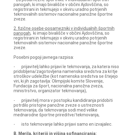
panogah, ki imajo bivališče v občini Ajdovščina, so
registrirani in tekmujejo v okviru uradno potrjenih
tekmovalnih sistemov nacionalne panožne športne
zveze.
2. fizične osebe-posamezniki v individualnih športnih
panogah
, ki imajo bivališče v občini Ajdovščina, so
registrirani in tekmujejo v okviru uradno potrjenih
tekmovalnih sistemov nacionalne panožne športne
zveze.
Posebni pogoji javnega razpisa:
- prijavitelj lahko prijavi le tekmovanja, za katera niso
pridobljena/zagotovljena namenska sredstva za kritje
stroškov udeležbe (kot namenska sredstva se štejejo
viri, ki jih zagotavlja: Olimpijski komite Slovenije,
Fundacija za šport, nacionalna panožna zveza,
ministrstvo, organizator tekmovanja),
- prijavitelj mora v postopku kandidiranja pridobiti
potrdilo pristojne panožne zveze o ustreznosti
tekmovanja, da tekmovanja sodi med velike
mednarodne športne prireditve/tekmovanja,
- isto tekmovanje lahko prijavi samo en izvajalec.
B. Merila, kriteriji in višina sofinanciranja: