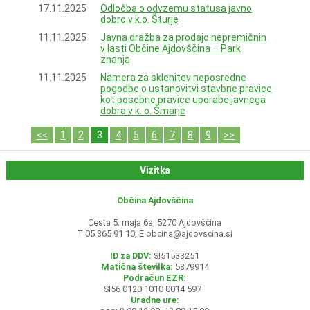
17.11.2025
Odločba o odvzemu statusa javno
dobro v k.o. Šturje
11.11.2025
Javna dražba za prodajo nepremičnin
v lasti Občine Ajdovščina – Park
znanja
11.11.2025
Namera za sklenitev neposredne
pogodbe o ustanovitvi stavbne pravice
kot posebne pravice uporabe javnega
dobra v k. o. Šmarje
<<
1
2
3
4
5
6
7
8
9
>>
Vizitka
Občina Ajdovščina
Cesta 5. maja 6a, 5270 Ajdovščina
T 05 365 91 10, E
obcina@ajdovscina.si
ID za DDV:
SI51533251
Matična številka:
5879914
Podračun EZR:
SI56 0120 1010 0014 597
Uradne ure: