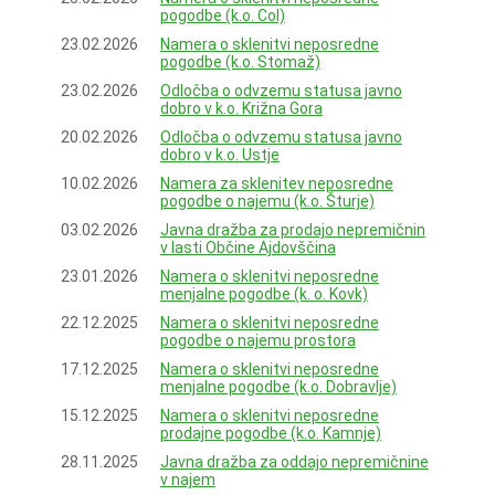
pogodbe (k.o. Col)
23.02.2026
Namera o sklenitvi neposredne
pogodbe (k.o. Stomaž)
23.02.2026
Odločba o odvzemu statusa javno
dobro v k.o. Križna Gora
20.02.2026
Odločba o odvzemu statusa javno
dobro v k.o. Ustje
10.02.2026
Namera za sklenitev neposredne
pogodbe o najemu (k.o. Šturje)
03.02.2026
Javna dražba za prodajo nepremičnin
v lasti Občine Ajdovščina
23.01.2026
Namera o sklenitvi neposredne
menjalne pogodbe (k. o. Kovk)
22.12.2025
Namera o sklenitvi neposredne
pogodbe o najemu prostora
17.12.2025
Namera o sklenitvi neposredne
menjalne pogodbe (k.o. Dobravlje)
15.12.2025
Namera o sklenitvi neposredne
prodajne pogodbe (k.o. Kamnje)
28.11.2025
Javna dražba za oddajo nepremičnine
v najem