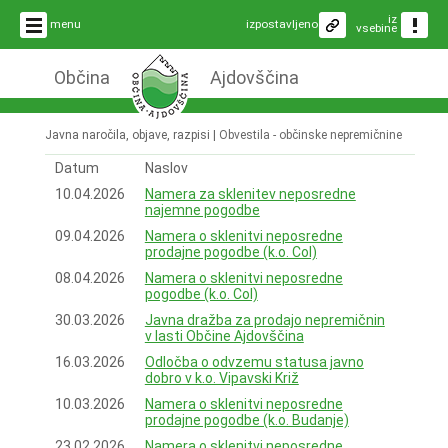
iz
menu
izpostavljeno
vsebine
Občina
Ajdovščina
Javna naročila, objave, razpisi |
Obvestila - občinske nepremičnine
Datum
Naslov
10.04.2026
Namera za sklenitev neposredne
najemne pogodbe
09.04.2026
Namera o sklenitvi neposredne
prodajne pogodbe (k.o. Col)
08.04.2026
Namera o sklenitvi neposredne
pogodbe (k.o. Col)
30.03.2026
Javna dražba za prodajo nepremičnin
v lasti Občine Ajdovščina
16.03.2026
Odločba o odvzemu statusa javno
dobro v k.o. Vipavski Križ
10.03.2026
Namera o sklenitvi neposredne
prodajne pogodbe (k.o. Budanje)
23.02.2026
Namera o sklenitvi neposredne