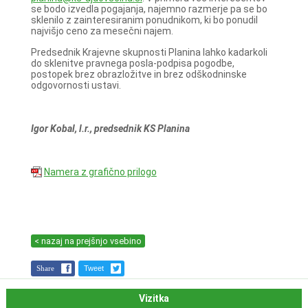
se bodo izvedla pogajanja, najemno razmerje pa se bo
sklenilo z zainteresiranim ponudnikom, ki bo ponudil
najvišjo ceno za mesečni najem.
Predsednik Krajevne skupnosti Planina lahko kadarkoli
do sklenitve pravnega posla-podpisa pogodbe,
postopek brez obrazložitve in brez odškodninske
odgovornosti ustavi.
Igor Kobal, l.r., predsednik KS Planina
Namera z grafično prilogo
< nazaj na prejšnjo vsebino
Share
Tweet
Vizitka