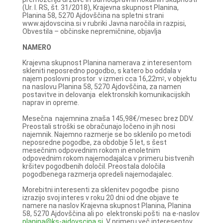
(Ur. l. RS, št. 31/2018), Krajevna skupnost Planina,
Planina 58, 5270 Ajdovščina na spletni strani
www.ajdovscina.si v rubriki Javna naročila in razpisi,
Obvestila – občinske nepremičnine, objavlja
NAMERO
Krajevna skupnost Planina namerava z interesentom
skleniti neposredno pogodbo, s katero bo oddala v
najem poslovni prostor v izmeri cca 16,22m
, v objektu
2
na naslovu Planina 58, 5270 Ajdovščina, za namen
postavitve in delovanja elektronskih komunikacijskih
naprav in opreme.
Mesečna najemnina znaša 145,98€/mesec brez DDV.
Preostali stroški se obračunajo ločeno in jih nosi
najemnik. Najemno razmerje se bo sklenilo po metodi
neposredne pogodbe, za obdobje 5 let, s šest
mesečnim odpovednim rokom in enoletnim
odpovednim rokom najemodajalca v primeru bistvenih
kršitev pogodbenih določil. Preostala določila
pogodbenega razmerja opredeli najemodajalec.
Morebitni interesenti za sklenitev pogodbe pisno
izrazijo svoj interes v roku 20 dni od dne objave te
namere na naslov Krajevna skupnost Planina, Planina
58, 5270 Ajdovščina ali po elektronski pošti na e-naslov
planina@ks-ajdovscina.si
. V primeru več interesentov