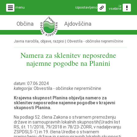
iz
menu
izpostavljeno
vsebine
Občina
Ajdovščina
Javna naročila, objave, razpisi |
Obvestila - občinske nepremičnine
Namera za sklenitev neposredne
najemne pogodbe na Planini
datum:
07.06.2024
kategorija:
Obvestila - občinske nepremičnine
Krajevna skupnost Planina objavlja namero za
sklenitev neposredne najemne pogodbe v krajevni
skupnosti Planina.
Na podlagi 52. člena Zakona o stvarnem premoženju
države in samoupravnih lokalnih skupnostih(Uradni list
RS, št. 11/2018, 79/2018 in 78/23-ZORR, v nadaljevanju
ZSPDSLS-1) in 19. člena Uredbe o stvarnem
premoženju države in samoupravnih lokalnih skupnosti