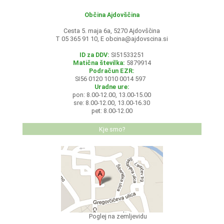
Občina Ajdovščina
Cesta 5. maja 6a, 5270 Ajdovščina
T 05 365 91 10, E
obcina@ajdovscina.si
ID za DDV:
SI51533251
Matična številka:
5879914
Podračun EZR:
SI56 0120 1010 0014 597
Uradne ure:
pon: 8.00-12.00, 13.00-15.00
sre: 8.00-12.00, 13.00-16.30
pet: 8.00-12.00
Kje smo?
Poglej na zemljevidu