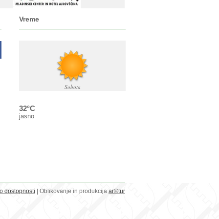
Vreme
Sobota
32°C
jasno
 o dostopnosti
| Oblikovanje in produkcija
ar©tur