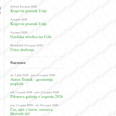
Sobota 8.avgust 2026
4
Krajevni praznik Ustje
i
9.avgust 2026
Krajevni praznik Ustje
9.avgust 2026
Gasilska veselica na Colu
Ponedeljek 10.avgust 2026
Urice druženja
Razstave
sre 1.julij 2026 - pon 31.avgust 2026
Anton Tratnik - geometrija
pogleda
sob 1.avgust 2026 - pon 31.avgust 2026
Pilonova galerija v avgustu 2026
pon 3.avgust 2026 - sre 19.avgust 2026
Čas, ujet v barve. razstava
likovnih del