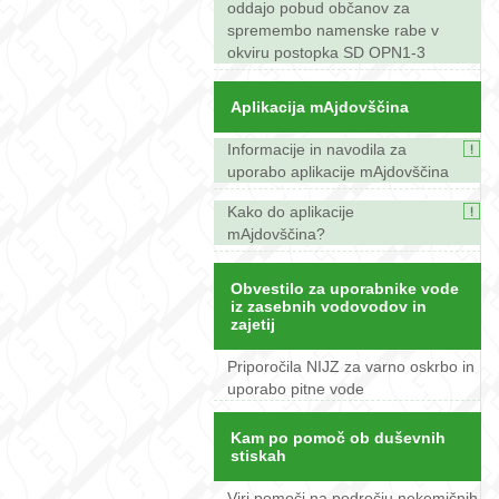
oddajo pobud občanov za
spremembo namenske rabe v
okviru postopka SD OPN1-3
Aplikacija mAjdovščina
Informacije in navodila za
uporabo aplikacije mAjdovščina
Kako do aplikacije
mAjdovščina?
Obvestilo za uporabnike vode
iz zasebnih vodovodov in
zajetij
Priporočila NIJZ za varno oskrbo in
uporabo pitne vode
Kam po pomoč ob duševnih
stiskah
Viri pomoči na področju nekemičnih