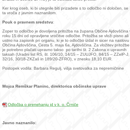
Ker krog oseb, ki bi utegnile biti prizadete s to odločbo ni določen, se
ta vroča z javnim naznanilom.
Pouk o pravnem sredstvu
:
Zoper to odločbo je dovoljena pritožba na župana Občine Ajdovščina 
roku 15 dni od opravljene vročitve odločbe. Pritožba se vloži pisno ali
ustno na zapisnik pri organu, ki je to odločbo izdal in sicer na naslovu
Občina Ajdovščina, Cesta 5. maja 6a, Ajdovščina. Za vložitev pritožbe
je potrebno plačati upravno takso po tarifni št. 2 Zakona o upravnih
taksah (Uradni list RS, št. 106/10, 14/15 – ZUUJFO, 84/15 – ZZelP-J,
32/16, 30/18-ZKZaš in 189/20-ZFRO), v znesku 18,10 EUR.
Postopek vodila: Barbara Regulj, višja svetovalka za nepremičnine
Mojca Remškar Planinc, direktorica občinske uprave
Odločba o prenehanju jd v k. o. Črniče
Javno naznanilo: