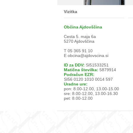
Vizitka
Občina Ajdovščina
Cesta 5. maja 6a
5270 Ajdovščina
T 05 365 91 10
E
obcina@ajdovscina.si
ID za DDV:
SI51533251
Matična številka:
5879914
Podračun EZR:
SI56 0120 1010 0014 597
Uradne ure:
pon: 8.00-12.00, 13.00-15.00
sre: 8.00-12.00, 13.00-16.30
pet: 8.00-12.00