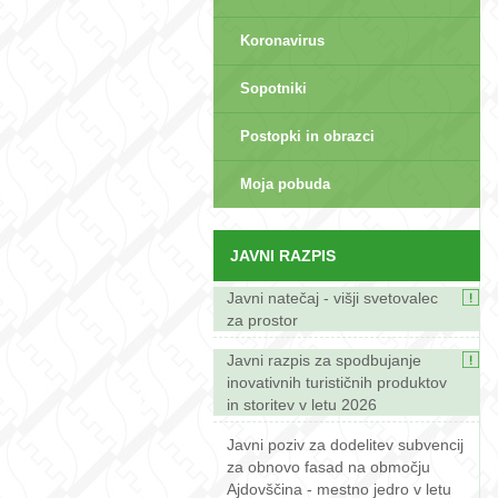
Koronavirus
Sopotniki
Postopki in obrazci
sep>
Moja pobuda
JAVNI RAZPIS
Javni natečaj - višji svetovalec
za prostor
Javni razpis za spodbujanje
inovativnih turističnih produktov
in storitev v letu 2026
Javni poziv za dodelitev subvencij
za obnovo fasad na območju
Ajdovščina - mestno jedro v letu