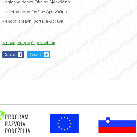
- oglasna deska Občine Ajdovščina
- spletna stran Občine Ajdovščina
- enotni državni portal e-uprava
< nazaj na prejšnjo vsebino
Share
Tweet