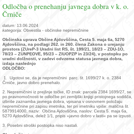
Odločba o prenehanju javnega dobra v k. o.
Črniče
datum:
13.06.2024
kategorija:
Obvestila - občinske nepremičnine
Občinska uprava Občine Ajdovščina, Cesta 5. maja 6a, 5270
Ajdovščina, na podlagi 262. in 260. člena Zakona o urejanju
prostora (ZUreP-3 Uradni list RS, št. 199/21, 18/23 – ZDU-1O,
78/23 – ZUNPEOVE, 95/23 – ZIUOPZP in 23/24), v postopku po
uradni dolžnosti, v zadevi odvzema statusa javnega dobra,
izdaja naslednjo
ODLOČBO:
1. Ugotovi se, da je nepremičnini parc. št. 1699/27 k. o. 2384
Črniče, javno dobro prenehalo.
2. Nepremičnini iz prejšnje točke, ID znak: parcela 2384 1699/27, se
po pravnomočnosti te odločbe pri zemljiški knjigi pristojnega sodišča,
izbriše zaznamba javnega dobra, vpisana v osnovnem položaju
nepremičnine pri zapisu imetnika, ter pri imetniku vpiše: matična št.
5879914000, naziv: Občina Ajdovščina, naslov: Cesta 5. maja 6a,
5270 Ajdovščina, delež 1/1, pripis »javno dobro v lasti« pa se izpusti.
3. Posebni stroški postopka niso nastali.