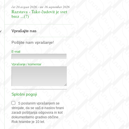
čet 20.avgust 2026 - sre 16.september 2026
Razstava - Tako čudovit je svet
brez ...(?)
Vprašajte nas
v
Pošljite nam vprašanje!
E-mail
Vprašanje / komentar
Splošni pogoji
S poslanim vprašanjem se
strinjate, da se vaš e-naslov hrani
zaradi pošiljanja odgovora in kot
dokumentarno gradivo občine.
Rok hrambe je 10 let.