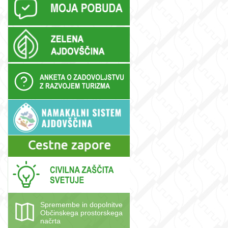
Spremembe in dopolnitve
Občinskega prostorskega
načrta