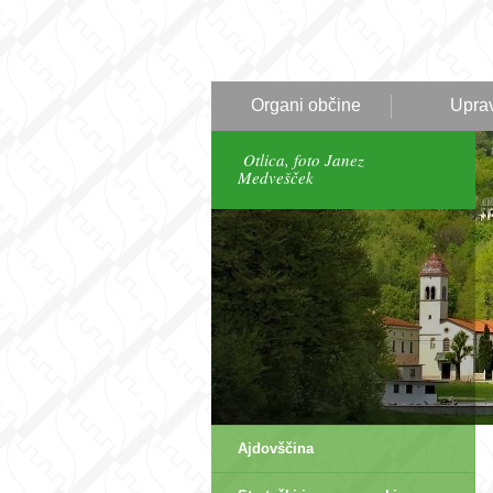
Organi občine
Upra
Otlica, foto Janez
Medvešček
Ajdovščina