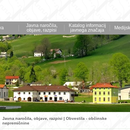
Javna naročila,
Katalog informacij
va
Medijsk
objave, razpisi
javnega značaja
Javna naročila, objave, razpisi |
Obvestila - občinske
nepremičnine