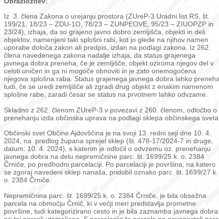
Obrazložitev:
Iz 3. člena Zakona o urejanju prostora (ZUreP-3 Uradni list RS, št.
199/21, 18/23 – ZDU-1O, 78/23 – ZUNPEOVE, 95/23 – ZIUOPZP in
23/24), izhaja, da so grajeno javno dobro zemljišča, objekti in deli
objektov, namenjeni taki splošni rabi, kot jo glede na njihov namen
uporabe določa zakon ali predpis, izdan na podlagi zakona. Iz 262.
člena navedenega zakona nadalje izhaja, da status grajenega
javnega dobra preneha, če je zemljišče, objekt oziroma njegov del v
celoti uničen in ga ni mogoče obnoviti in je zato onemogočena
njegova splošna raba. Status grajenega javnega dobra lahko preneh
tudi, če se uredi zemljišče ali zgradi drug objekt z enakim namenom
splošne rabe, zaradi česar se status na prvotnem lahko odvzame.
Skladno z 262. členom ZUreP-3 v povezavi z 260. členom, odločbo o
prenehanju izda občinska uprava na podlagi sklepa občinskega sveta
Občinski svet Občine Ajdovščina je na svoji 13. redni seji dne 10. 4.
2024, na predlog župana sprejel sklep (št. 478-17/2024-7 in druge,
datum: 10. 4. 2024), s katerim je odločil o odvzemu oz. prenehanju
javnega dobra na delu nepremičnine parc. št. 1699/25 k. o. 2384
Črniče, po predhodni parcelaciji. Po parcelaciji je površina, na katero
se zgoraj navedeni sklep nanaša, pridobil oznako parc. št. 1699/27 k.
o. 2384 Črniče.
Nepremičnina parc. št. 1699/25 k. o. 2384 Črniče, je bila obsežna
parcela na območju Črnič, ki v večji meri predstavlja prometne
površine, tudi kategorizirano cesto in je bila zaznamba javnega dobra
pri tej parceli utemeljena. S parcelacijo te parcele na novonastali parc