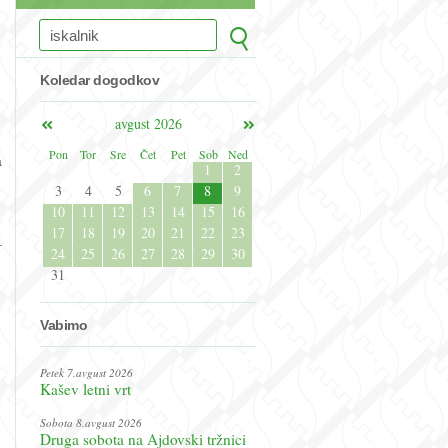
Koledar dogodkov
avgust 2026
Pon
Tor
Sre
Čet
Pet
Sob
Ned
a
1
2
3
4
5
6
7
8
9
10
11
12
13
14
15
16
17
18
19
20
21
22
23
.
24
25
26
27
28
29
30
31
Vabimo
Petek 7.avgust 2026
Kašev letni vrt
Sobota 8.avgust 2026
Druga sobota na Ajdovski tržnici
.