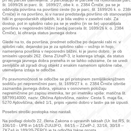
št. 1699/26 in parc. št. 1699/27, obe k. o. 2384 Črniče, pa se je
oddvojila površina na površino ceste (to je parc. št. 1699/26 k. o. 238
Črniče) in na površino, ki v naravi predstavlja površino ob stanovanjsk
hiši in gospodarskih objektih, ki je bila vedno v zasebni rabi. Za
dostop, pot in splošno rabo pa se je vedno (in se še) uporabljala
površina v neposredni bližini (sedaj parcela št. 1699/26 k. o. 2384
Črniče), ki ohranja status javnega dobra
Glede na to, da površina, predmet odločbe po dejanski rabi ni v
splošni rabi, dejansko pa je za splošno rabo – vožnjo in hojo,
namenjena površina v neposredni bližini, ki je javno dobro, je ob
smiselni uporabi 262. člena ZUreP-3, iz katerega izhaja, da status
grajenega javnega dobra preneha in se lahko odvzame, če se uredi
zemljišče ali zgradi drug objekt z enakim namenom splošne rabe,
utemeljena izdaja te odločbe.
Po pravnomočnosti te odločbe se pri pristojnem zemljiškoknjižnem
sodišču pri nepremičnini parc. št. 1699/27 k. o. 2384 Črniče izbriše
zaznamba javnega dobra, vpisana v osnovnem položaju
nepremičnine pri zapisu imetnika, ter pri imetniku vpiše: matična št.
5879914000, naziv: Občina Ajdovščina, naslov: Cesta 5. maja 6a,
5270 Ajdovščina, delež 1/1, pripis »javno dobro v lasti« pa se izpusti.
Posebni stroški postopka niso nastali.
Na podlagi določb 22. člena Zakona o upravnih taksah (Ur. list RS, št.
106/10 - UPB in 14/15-ZUUJFO, 84/15 – ZZelP-J, 32/16, 30/18 –
ZKZaš in 189/20-ZFRO) je ta odločba takse prosta.