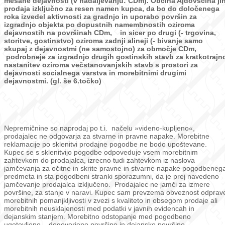
mešane dejavnosti (v nadaljevanju: CDm). Občina Ajdovščina ji
prodaja izključno za resen namen kupca, da bo do določenega
roka izvedel aktivnosti za gradnjo in uporabo površin za
izgradnjo objekta po
dopustnih namembnostih oziroma
dejavnostih na površinah CDm, in sicer po drugi (- trgovina,
storitve, gostinstvo) oziroma zadnji alineji (- bivanje samo
skupaj z dejavnostmi (ne samostojno) za območje CDm,
podrobneje za izgradnjo drugih gostinskih stavb za kratkotrajn
nastanitev oziroma večstanovanjskih stavb s prostori za
dejavnosti socialnega varstva in morebitnimi drugimi
dejavnostmi. (gl. še 6.točko)
Nepremičnine so naprodaj po t.i. načelu »videno-kupljeno«,
prodajalec ne odgovarja za stvarne in pravne napake. Morebitne
reklamacije po sklenitvi prodajne pogodbe ne bodo upoštevane.
Kupec se s sklenitvijo pogodbe odpoveduje vsem morebitnim
zahtevkom do prodajalca, izrecno tudi zahtevkom iz naslova
jamčevanja za očitne in skrite pravne in stvarne napake pogodbeneg
predmeta in sta pogodbeni stranki sporazumni, da je prej navedeno
jamčevanje prodajalca izključeno. Prodajalec ne jamči za izmere
površine, za stanje v naravi. Kupec sam prevzema obveznost odprav
morebitnih pomanjkljivosti v zvezi s kvaliteto in obsegom prodaje ali
morebitnih neusklajenosti med podatki v javnih evidencah in
dejanskim stanjem. Morebitno odstopanje med pogodbeno
ugotovljeno – dogovorjeno površino in dejansko površino