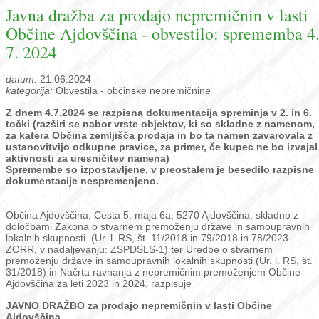
Javna dražba za prodajo nepremičnin v lasti
Občine Ajdovščina - obvestilo: sprememba 4
7. 2024
datum:
21.06.2024
kategorija:
Obvestila - občinske nepremičnine
Z dnem 4.7.2024 se razpisna dokumentacija spreminja v 2. in 6.
točki (razširi se nabor vrste objektov, ki so skladne z namenom,
za katera Občina zemljišča prodaja in bo ta namen zavarovala z
ustanovitvijo odkupne pravice, za primer, če kupec ne bo izvajal
aktivnosti za uresničitev namena)
Spremembe so izpostavljene, v preostalem je besedilo razpisne
dokumentacije nespremenjeno.
Občina Ajdovščina, Cesta 5. maja 6a, 5270 Ajdovščina, skladno z
določbami Zakona o stvarnem premoženju države in samoupravnih
lokalnih skupnosti (Ur. l. RS, št. 11/2018 in 79/2018 in 78/2023-
ZORR, v nadaljevanju: ZSPDSLS-1) ter Uredbe o stvarnem
premoženju države in samoupravnih lokalnih skupnosti (Ur. l. RS, št.
31/2018) in Načrta ravnanja z nepremičnim premoženjem Občine
Ajdovščina za leti 2023 in 2024, razpisuje
JAVNO DRAŽBO
za prodajo nepremičnin v lasti Občine
Ajdovščina