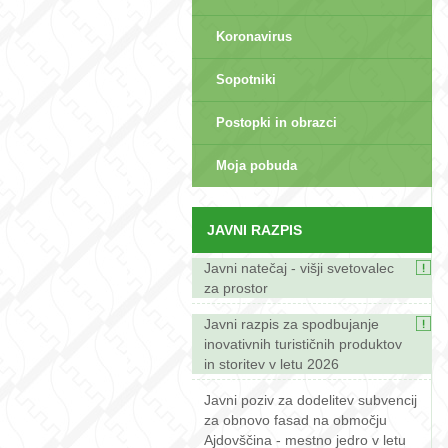
Koronavirus
Sopotniki
Postopki in obrazci
sep>
Moja pobuda
JAVNI RAZPIS
Javni natečaj - višji svetovalec
za prostor
Javni razpis za spodbujanje
inovativnih turističnih produktov
in storitev v letu 2026
Javni poziv za dodelitev subvencij
za obnovo fasad na območju
Ajdovščina - mestno jedro v letu