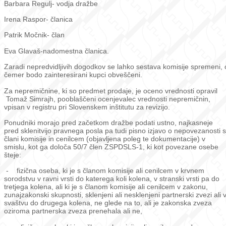
Barbara Regulj- vodja dražbe
Irena Raspor- članica
Patrik Močnik- član
Eva Glavaš-nadomestna članica.
Zaradi nepredvidljivih dogodkov se lahko sestava komisije spremeni, 
čemer bodo zainteresirani kupci obveščeni.
Za nepremičnine, ki so predmet prodaje, je oceno vrednosti opravil
Tomaž Simrajh, pooblaščeni ocenjevalec vrednosti nepremičnin,
vpisan v registru pri Slovenskem inštitutu za revizijo.
Ponudniki morajo pred začetkom dražbe podati ustno, najkasneje
pred sklenitvijo pravnega posla pa tudi pisno izjavo o nepovezanosti s
člani komisije in cenilcem (objavljena poleg te dokumentacije) v
smislu, kot ga določa 50/7 člen ZSPDSLS-1, ki kot povezane osebe
šteje:
- fizična oseba, ki je s članom komisije ali cenilcem v krvnem
sorodstvu v ravni vrsti do katerega koli kolena, v stranski vrsti pa do
tretjega kolena, ali ki je s članom komisije ali cenilcem v zakonu,
zunajzakonski skupnosti, sklenjeni ali nesklenjeni partnerski zvezi ali 
svaštvu do drugega kolena, ne glede na to, ali je zakonska zveza
oziroma partnerska zveza prenehala ali ne,