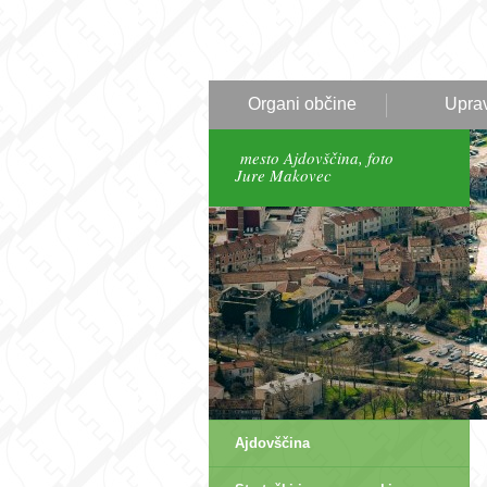
Organi občine
Upra
mesto Ajdovščina, foto
Jure Makovec
Ajdovščina