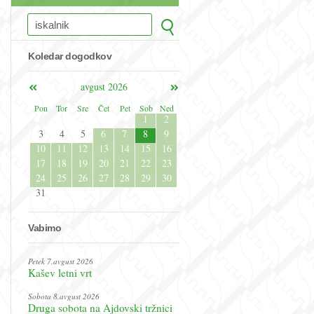
Koledar dogodkov
avgust 2026
Pon
Tor
Sre
Čet
Pet
Sob
Ned
1
2
3
4
5
6
7
8
9
10
11
12
13
14
15
16
17
18
19
20
21
22
23
24
25
26
27
28
29
30
31
Vabimo
Petek 7.avgust 2026
Kašev letni vrt
Sobota 8.avgust 2026
Druga sobota na Ajdovski tržnici