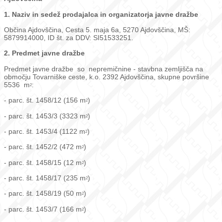
1. Naziv in sedež prodajalca in organizatorja javne dražbe
Občina Ajdovščina, Cesta 5. maja 6a, 5270 Ajdovščina, MŠ:
5879914000, ID št. za DDV: SI51533251.
2. Predmet javne dražbe
Predmet javne dražbe so nepremičnine - stavbna zemljišča na
območju Tovarniške ceste, k.o. 2392 Ajdovščina, skupne površine
5536 m
:
2
- parc. št. 1458/12 (156 m
)
2
- parc. št. 1453/3 (3323 m
)
2
- parc. št. 1453/4 (1122 m
)
2
- parc. št. 1452/2 (472 m
)
2
- parc. št. 1458/15 (12 m
)
2
- parc. št. 1458/17 (235 m
)
2
- parc. št. 1458/19 (50 m
)
2
- parc. št. 1453/7 (166 m
)
2