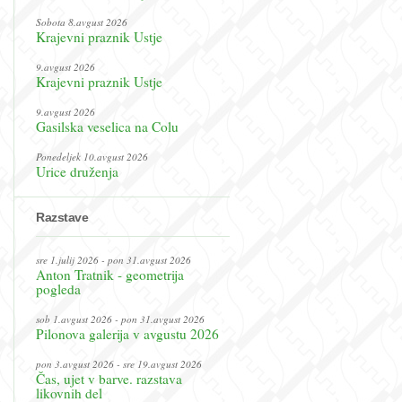
Sobota 8.avgust 2026
Krajevni praznik Ustje
9.avgust 2026
Krajevni praznik Ustje
9.avgust 2026
Gasilska veselica na Colu
Ponedeljek 10.avgust 2026
Urice druženja
Razstave
sre 1.julij 2026 - pon 31.avgust 2026
Anton Tratnik - geometrija
pogleda
sob 1.avgust 2026 - pon 31.avgust 2026
Pilonova galerija v avgustu 2026
pon 3.avgust 2026 - sre 19.avgust 2026
Čas, ujet v barve. razstava
likovnih del