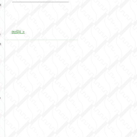
n
e
m
o