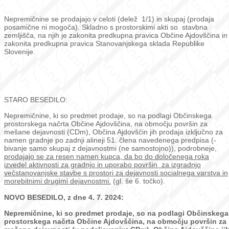
Nepremičnine se prodajajo v celoti (delež 1/1) in skupaj (prodaja
posamične ni mogoča). Skladno s prostorskimi akti so stavbna
zemljišča, na njih je zakonita predkupna pravica Občine Ajdovščina in
zakonita predkupna pravica Stanovanjskega sklada Republike
Slovenije.
STARO BESEDILO:
Nepremičnine, ki so predmet prodaje, so na podlagi Občinskega
prostorskega načrta Občine Ajdovščina, na območju površin za
mešane dejavnosti (CDm), Občina Ajdovščin jih prodaja izključno za
namen gradnje po zadnji alineji 51. člena navedenega predpisa (-
bivanje samo skupaj z dejavnostmi (ne samostojno)), podrobneje,
prodajajo se za resen namen kupca, da bo do določenega roka
izvedel aktivnosti za gradnjo in uporabo površin za izgradnjo
večstanovanjske stavbe s prostori za dejavnosti socialnega varstva in
morebitnimi drugimi dejavnostmi.
(gl. še 6. točko).
NOVO BESEDILO, z dne 4. 7. 2024:
Nepremičnine, ki so predmet prodaje, so na podlagi Občinskega
prostorskega načrta Občine Ajdovščina, na območju površin za