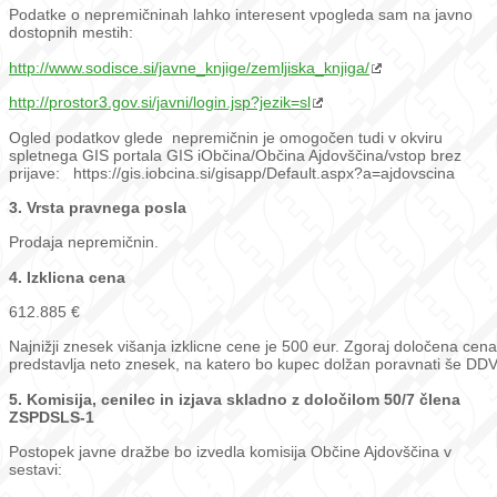
Podatke o nepremičninah lahko interesent vpogleda sam na javno
dostopnih mestih:
http://www.sodisce.si/javne_knjige/zemljiska_knjiga/
http://prostor3.gov.si/javni/login.jsp?jezik=sl
Ogled podatkov glede nepremičnin je omogočen tudi v okviru
spletnega GIS portala GIS iObčina/Občina Ajdovščina/vstop brez
prijave: https://gis.iobcina.si/gisapp/Default.aspx?a=ajdovscina
3. Vrsta pravnega posla
Prodaja nepremičnin.
4. Izklicna cena
612.885 €
Najnižji znesek višanja izklicne cene je 500 eur. Zgoraj določena cena
predstavlja neto znesek, na katero bo kupec dolžan poravnati še DDV
5. Komisija, cenilec in izjava skladno z določilom 50/7 člena
ZSPDSLS-1
Postopek javne dražbe bo izvedla komisija Občine Ajdovščina v
sestavi: