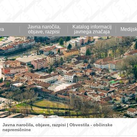
Javna naročila,
Katalog informacij
va
Medijsk
objave, razpisi
javnega značaja
Javna naročila, objave, razpisi |
Obvestila - občinske
nepremičnine