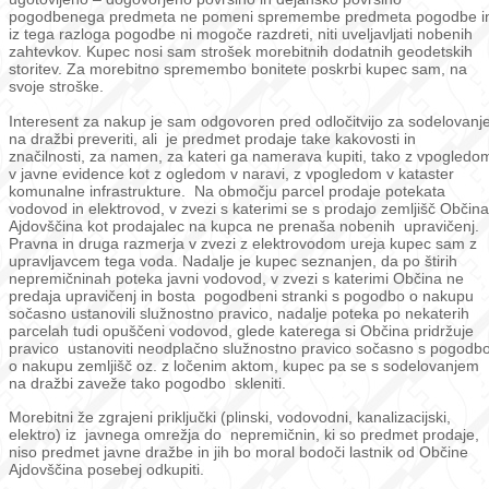
pogodbenega predmeta ne pomeni spremembe predmeta pogodbe i
iz tega razloga pogodbe ni mogoče razdreti, niti uveljavljati nobenih
zahtevkov. Kupec nosi sam strošek morebitnih dodatnih geodetskih
storitev. Za morebitno spremembo bonitete poskrbi kupec sam, na
svoje stroške.
Interesent za nakup je sam odgovoren pred odločitvijo za sodelovanj
na dražbi preveriti, ali je predmet prodaje take kakovosti in
značilnosti, za namen, za kateri ga namerava kupiti, tako z vpogledo
v javne evidence kot z ogledom v naravi, z vpogledom v kataster
komunalne infrastrukture. Na območju parcel prodaje potekata
vodovod in elektrovod, v zvezi s katerimi se s prodajo zemljišč Občina
Ajdovščina kot prodajalec na kupca ne prenaša nobenih upravičenj.
Pravna in druga razmerja v zvezi z elektrovodom ureja kupec sam z
upravljavcem tega voda. Nadalje je kupec seznanjen, da po štirih
nepremičninah poteka javni vodovod, v zvezi s katerimi Občina ne
predaja upravičenj in bosta pogodbeni stranki s pogodbo o nakupu
sočasno ustanovili služnostno pravico, nadalje poteka po nekaterih
parcelah tudi opuščeni vodovod, glede katerega si Občina pridržuje
pravico ustanoviti neodplačno služnostno pravico sočasno s pogodb
o nakupu zemljišč oz. z ločenim aktom, kupec pa se s sodelovanjem
na dražbi zaveže tako pogodbo skleniti.
Morebitni že zgrajeni priključki (plinski, vodovodni, kanalizacijski,
elektro) iz javnega omrežja do nepremičnin, ki so predmet prodaje,
niso predmet javne dražbe in jih bo moral bodoči lastnik od Občine
Ajdovščina posebej odkupiti.