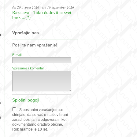
h
čet 20.avgust 2026 - sre 16.september 2026
Razstava - Tako čudovit je svet
brez ...(?)
Vprašajte nas
o
Pošljite nam vprašanje!
E-mail
Vprašanje / komentar
Splošni pogoji
a
S poslanim vprašanjem se
strinjate, da se vaš e-naslov hrani
e
zaradi pošiljanja odgovora in kot
dokumentarno gradivo občine.
Rok hrambe je 10 let.