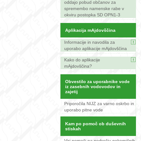
oddajo pobud občanov za
spremembo namenske rabe v
okviru postopka SD OPN1-3
Aplikacija mAjdovščina
Informacije in navodila za
uporabo aplikacije mAjdovščina
Kako do aplikacije
mAjdovščina?
Obvestilo za uporabnike vode
iz zasebnih vodovodov in
zajetij
Priporočila NIJZ za varno oskrbo in
uporabo pitne vode
Kam po pomoč ob duševnih
stiskah
Viri pomoči na področju nekemičnih