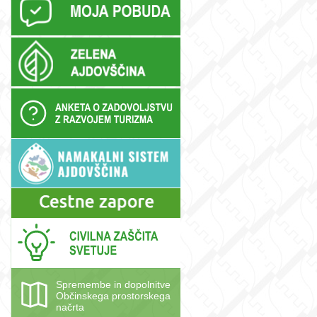
.
Spremembe in dopolnitve
Občinskega prostorskega
načrta