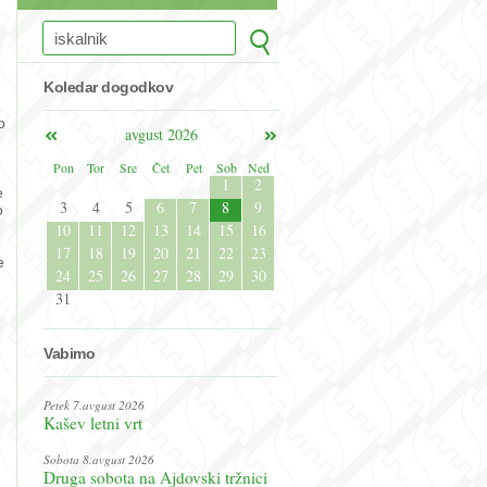
Koledar dogodkov
o
avgust 2026
Pon
Tor
Sre
Čet
Pet
Sob
Ned
1
2
e
3
4
5
6
7
8
9
o
10
11
12
13
14
15
16
17
18
19
20
21
22
23
e
24
25
26
27
28
29
30
31
Vabimo
Petek 7.avgust 2026
Kašev letni vrt
Sobota 8.avgust 2026
Druga sobota na Ajdovski tržnici