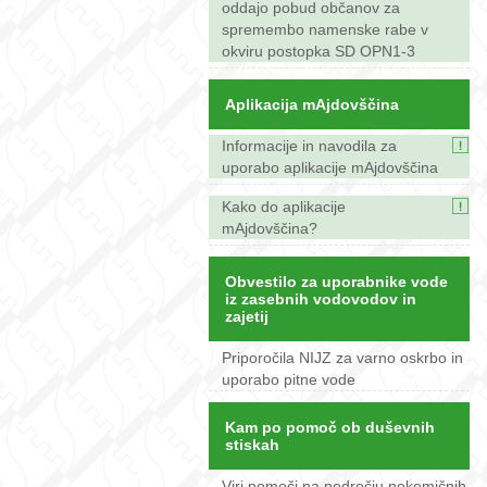
oddajo pobud občanov za
spremembo namenske rabe v
okviru postopka SD OPN1-3
Aplikacija mAjdovščina
Informacije in navodila za
uporabo aplikacije mAjdovščina
Kako do aplikacije
mAjdovščina?
Obvestilo za uporabnike vode
iz zasebnih vodovodov in
zajetij
Priporočila NIJZ za varno oskrbo in
uporabo pitne vode
Kam po pomoč ob duševnih
stiskah
Viri pomoči na področju nekemičnih