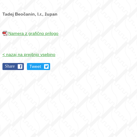
Tadej Beočanin, l.r., župan
Namera z grafično prilogo
< nazaj na prejšnjo vsebino
Share
Tweet