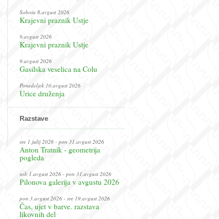
Sobota 8.avgust 2026
Krajevni praznik Ustje
9.avgust 2026
Krajevni praznik Ustje
9.avgust 2026
Gasilska veselica na Colu
Ponedeljek 10.avgust 2026
Urice druženja
Razstave
sre 1.julij 2026 - pon 31.avgust 2026
Anton Tratnik - geometrija
pogleda
sob 1.avgust 2026 - pon 31.avgust 2026
Pilonova galerija v avgustu 2026
pon 3.avgust 2026 - sre 19.avgust 2026
Čas, ujet v barve. razstava
likovnih del