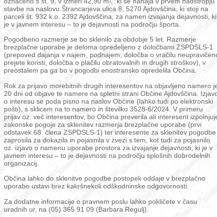
označeno s št. 9, v izmeri 42,90 m
, ki se nahaja v prvem nadstropju
2
stavbe na naslovu Štrancarjeva ulica 8, 5270 Ajdovščina, ki stoji na
parceli št. 932 k.o. 2392 Ajdovščina, za namen izvajanja dejavnosti, ki
je v javnem interesu – to je dejavnosti na področju športa.
Pogodbeno razmerje se bo sklenilo za obdobje 5 let. Razmerje
brezplačne uporabe je deloma opredeljeno z določbami ZSPDSLS-1
(prepoved dajanja v najem, podnajem; določba o vračilu neupravičen
prejete koristi; določba o plačilu obratovalnih in drugih stroškov), v
preostalem pa ga bo v pogodbi enostransko opredelila Občina.
Rok za prijavo morebitnih drugih interesentov na objavljeno namero j
20 dni od objave te namere na spletni strani Občine Ajdovščina. Izjav
o interesu se poda pisno na naslov Občine (lahko tudi po elektronski
pošti), s sklicem na to namero in številko 3528-6/2024. V primeru
prijav oz. več interesentov, bo Občina preverila ali interesent izpolnjuj
zakonske pogoje za sklenitev razmerja brezplačne uporabe (prvi
odstavek 68. člena ZSPDSLS-1) ter interesente za sklenitev pogodbe
zaprosila za dokazila in pojasnila v zvezi s tem, kot tudi za pojasnilo
oz. izjavo o namenu uporabe prostora za izvajanje dejavnosti, ki je v
javnem interesu – to je dejavnosti na področju splošnih dobrodelnih
organizacij.
Občina lahko do sklenitve pogodbe postopek oddaje v brezplačno
uporabo ustavi brez kakršnekoli odškodninske odgovornosti.
Za dodatne informacije o pravnem poslu lahko pokličete v času
uradnih ur, na (05) 365 91 09 (Barbara Regulj).