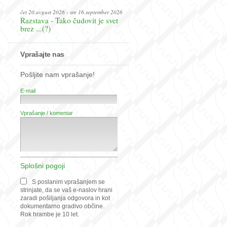
čet 20.avgust 2026 - sre 16.september 2026
Razstava - Tako čudovit je svet
brez ...(?)
Vprašajte nas
Pošljite nam vprašanje!
E-mail
Vprašanje / komentar
Splošni pogoji
S poslanim vprašanjem se
strinjate, da se vaš e-naslov hrani
zaradi pošiljanja odgovora in kot
dokumentarno gradivo občine.
Rok hrambe je 10 let.