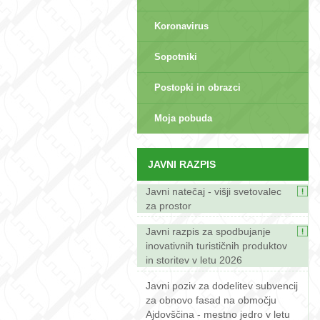
Koronavirus
Sopotniki
Postopki in obrazci
sep>
Moja pobuda
JAVNI RAZPIS
Javni natečaj - višji svetovalec
za prostor
Javni razpis za spodbujanje
inovativnih turističnih produktov
in storitev v letu 2026
Javni poziv za dodelitev subvencij
za obnovo fasad na območju
Ajdovščina - mestno jedro v letu