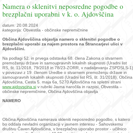
Namera o sklenitvi neposredne pogodbe o
brezplačni uporabni v k. o. Ajdovščina
datum:
20.08.2024
kategorija:
Obvestila - občinske nepremičnine
Občina Ajdovščina objavlja namero o sklenitvi pogodbe o
brezplačni uporabi za najem prostora na Štrancarjevi ulici v
Ajdovščini.
Na podlagi 52. in prvega odstavka 68. člena Zakona o stvarnem
premoženju države in samoupravnih lokalnih skupnosti (Uradni list
RS, št. 11/2018, 79/2018 in 78/23-ZORR, v nadaljevanju ZSPDSLS-1)
v povezavi z 19. členom Uredbe o stvarnem premoženju države in
samoupravnih lokalnih skupnosti (Uradni list RS, št. 31/2018), Občina
Ajdovščina, Cesta 5. maja 6a, 5270 Ajdovščina na spletni strani
www.ajdovscina.si
v rubriki Javna naročila in razpisi, Obvestila –
občinske nepremičnine, Občina Ajdovščina objavlja
NAMERO
Občina Ajdovščina namerava skleniti neposredno pogodbo, s katero
bo oddala nevladni organizaciji v javnem interesu - Šahovskemu
društvu Čaven Ajdovščina, v brezplačno uporabo prostor - učilnico