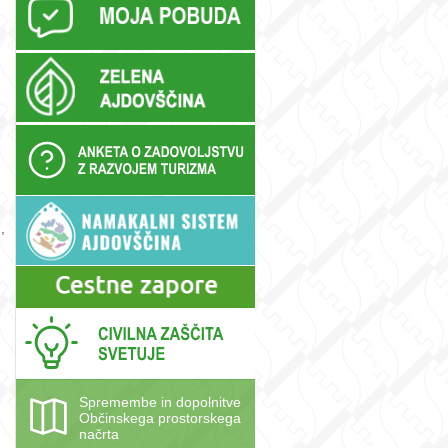
,
Spremembe in dopolnitve
Občinskega prostorskega
načrta