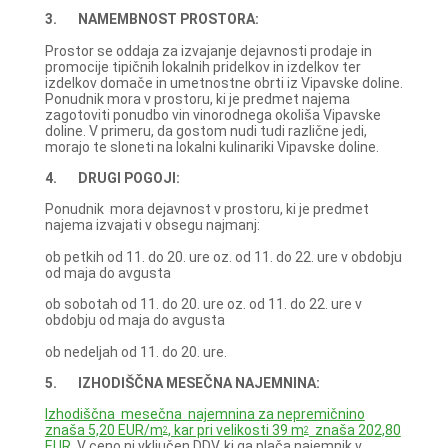
3. NAMEMBNOST PROSTORA:
Prostor se oddaja za izvajanje dejavnosti prodaje in
promocije tipičnih lokalnih pridelkov in izdelkov ter
izdelkov domače in umetnostne obrti iz Vipavske doline.
Ponudnik mora v prostoru, ki je predmet najema
zagotoviti ponudbo vin vinorodnega okoliša Vipavske
doline. V primeru, da gostom nudi tudi različne jedi,
morajo te sloneti na lokalni kulinariki Vipavske doline.
4. DRUGI POGOJI:
Ponudnik mora dejavnost v prostoru, ki je predmet
najema izvajati v obsegu najmanj:
ob petkih od 11. do 20. ure oz. od 11. do 22. ure v obdobju
od maja do avgusta
ob sobotah od 11. do 20. ure oz. od 11. do 22. ure v
obdobju od maja do avgusta
ob nedeljah od 11. do 20. ure.
5. IZHODIŠČNA MESEČNA NAJEMNINA:
Izhodiščna mesečna najemnina za nepremičnino
znaša 5,20 EUR/m
, kar pri velikosti 39 m
znaša 202,80
2
2
EUR.
V ceno ni vključen DDV, ki ga plača najemnik v