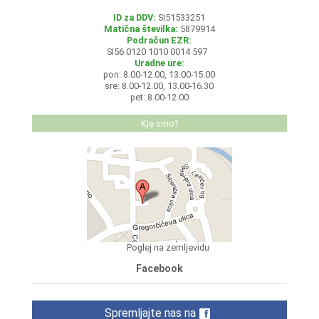
ID za DDV:
SI51533251
Matična številka:
5879914
Podračun EZR:
SI56 0120 1010 0014 597
Uradne ure:
pon: 8.00-12.00, 13.00-15.00
sre: 8.00-12.00, 13.00-16.30
pet: 8.00-12.00
Kje smo?
Poglej na zemljevidu
Facebook
Spremljajte nas na