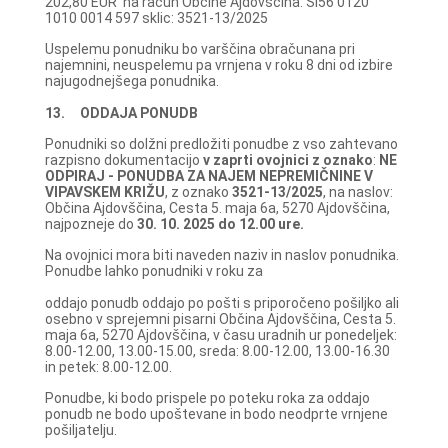
202,80 EUR na račun Občine Ajdovščina: SI56 0120
1010 0014 597 sklic: 3521-13/2025
Uspelemu ponudniku bo varščina obračunana pri
najemnini, neuspelemu pa vrnjena v roku 8 dni od izbire
najugodnejšega ponudnika.
13. ODDAJA PONUDB
Ponudniki so dolžni predložiti ponudbe z vso zahtevano
razpisno dokumentacijo
v zaprti ovojnici z oznako
:
NE
ODPIRAJ - PONUDBA ZA NAJEM NEPREMIČNINE V
VIPAVSKEM KRIŽU
, z oznako
3521-13/2025
, na naslov:
Občina Ajdovščina, Cesta 5. maja 6a, 5270 Ajdovščina,
najpozneje do
30. 10. 2025 do 12.00 ure.
Na ovojnici mora biti naveden naziv in naslov ponudnika.
Ponudbe lahko ponudniki v roku za
oddajo ponudb oddajo po pošti s priporočeno pošiljko ali
osebno v sprejemni pisarni Občina Ajdovščina, Cesta 5.
maja 6a, 5270 Ajdovščina, v času uradnih ur ponedeljek:
8.00-12.00, 13.00-15.00, sreda: 8.00-12.00, 13.00-16.30
in petek: 8.00-12.00.
Ponudbe, ki bodo prispele po poteku roka za oddajo
ponudb ne bodo upoštevane in bodo neodprte vrnjene
pošiljatelju.