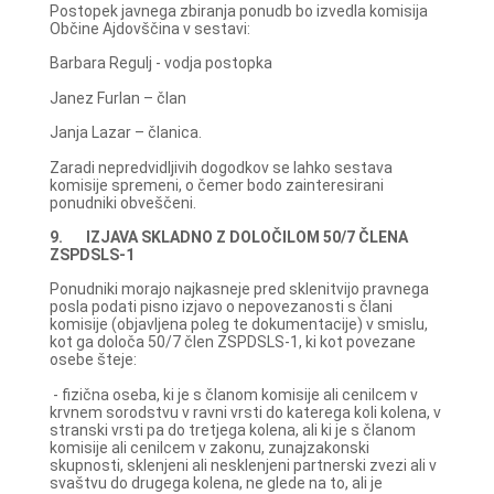
Postopek javnega zbiranja ponudb bo izvedla komisija
Občine Ajdovščina v sestavi:
Barbara Regulj - vodja postopka
Janez Furlan – član
Janja Lazar – članica.
Zaradi nepredvidljivih dogodkov se lahko sestava
komisije spremeni, o čemer bodo zainteresirani
ponudniki obveščeni.
9. IZJAVA SKLADNO Z DOLOČILOM 50/7 ČLENA
ZSPDSLS-1
Ponudniki morajo najkasneje pred sklenitvijo pravnega
posla podati pisno izjavo o nepovezanosti s člani
komisije (objavljena poleg te dokumentacije) v smislu,
kot ga določa 50/7 člen ZSPDSLS-1, ki kot povezane
osebe šteje:
- fizična oseba, ki je s članom komisije ali cenilcem v
krvnem sorodstvu v ravni vrsti do katerega koli kolena, v
stranski vrsti pa do tretjega kolena, ali ki je s članom
komisije ali cenilcem v zakonu, zunajzakonski
skupnosti, sklenjeni ali nesklenjeni partnerski zvezi ali v
svaštvu do drugega kolena, ne glede na to, ali je