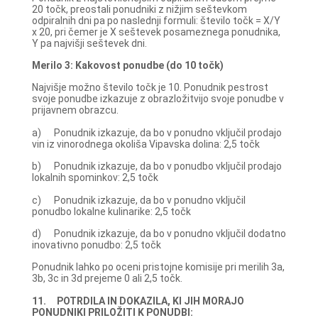
20 točk, preostali ponudniki z nižjim seštevkom
odpiralnih dni pa po naslednji formuli: število točk = X/Y
x 20, pri čemer je X seštevek posameznega ponudnika,
Y pa najvišji seštevek dni.
Merilo 3: Kakovost ponudbe (do 10 točk)
Najvišje možno število točk je 10. Ponudnik pestrost
svoje ponudbe izkazuje z obrazložitvijo svoje ponudbe v
prijavnem obrazcu.
a) Ponudnik izkazuje, da bo v ponudno vključil prodajo
vin iz vinorodnega okoliša Vipavska dolina: 2,5 točk
b) Ponudnik izkazuje, da bo v ponudbo vključil prodajo
lokalnih spominkov: 2,5 točk
c) Ponudnik izkazuje, da bo v ponudno vključil
ponudbo lokalne kulinarike: 2,5 točk
d) Ponudnik izkazuje, da bo v ponudno vključil dodatno
inovativno ponudbo: 2,5 točk
Ponudnik lahko po oceni pristojne komisije pri merilih 3a,
3b, 3c in 3d prejeme 0 ali 2,5 točk.
11. POTRDILA IN DOKAZILA, KI JIH MORAJO
PONUDNIKI PRILOŽITI K PONUDBI: