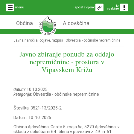
iz
menu
izpostavljeno
vsebine
Občina
Ajdovščina
Javna naročila, objave, razpisi |
Obvestila - občinske nepremičnine
Javno zbiranje ponudb za oddajo
nepremičnine - prostora v
Vipavskem Križu
datum:
10.10.2025
kategorija:
Obvestila - občinske nepremičnine
Številka: 3521-13/2025-2
Datum: 10. 10. 2025
Občina Ajdovščina, Cesta 5. maja 6a, 5270 Ajdovščina, v
skladu z določbami 64. člena v povezavi z 49. in 51.