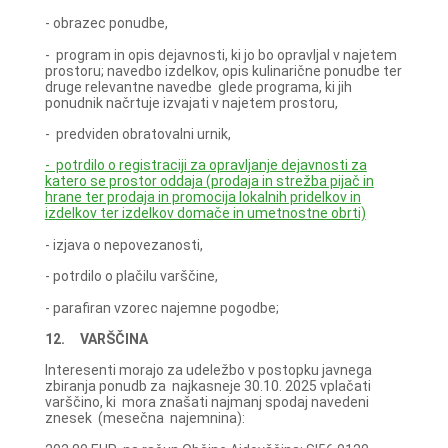
- obrazec ponudbe,
- program in opis dejavnosti, ki jo bo opravljal v najetem
prostoru; navedbo izdelkov, opis kulinarične ponudbe ter
druge relevantne navedbe glede programa, ki jih
ponudnik načrtuje izvajati v najetem prostoru,
- predviden obratovalni urnik,
- potrdilo o registraciji za opravljanje dejavnosti za
katero se prostor oddaja (prodaja in strežba pijač in
hrane ter prodaja in promocija lokalnih pridelkov in
izdelkov ter izdelkov domače in umetnostne obrti)
- izjava o nepovezanosti,
- potrdilo o plačilu varščine,
- parafiran vzorec najemne pogodbe;
12. VARŠČINA
Interesenti morajo za udeležbo v postopku javnega
zbiranja ponudb za najkasneje 30.10. 2025 vplačati
varščino, ki mora znašati najmanj spodaj navedeni
znesek (mesečna najemnina):