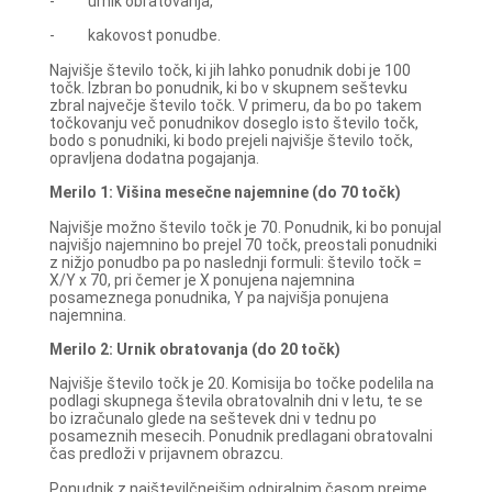
- urnik obratovanja,
- kakovost ponudbe.
Najvišje število točk, ki jih lahko ponudnik dobi je 100
točk. Izbran bo ponudnik, ki bo v skupnem seštevku
zbral največje število točk. V primeru, da bo po takem
točkovanju več ponudnikov doseglo isto število točk,
bodo s ponudniki, ki bodo prejeli najvišje število točk,
opravljena dodatna pogajanja.
Merilo 1: Višina mesečne najemnine (do 70 točk)
Najvišje možno število točk je 70. Ponudnik, ki bo ponujal
najvišjo najemnino bo prejel 70 točk, preostali ponudniki
z nižjo ponudbo pa po naslednji formuli: število točk =
X/Y x 70, pri čemer je X ponujena najemnina
posameznega ponudnika, Y pa najvišja ponujena
najemnina.
Merilo 2: Urnik obratovanja (do 20 točk)
Najvišje število točk je 20. Komisija bo točke podelila na
podlagi skupnega števila obratovalnih dni v letu, te se
bo izračunalo glede na seštevek dni v tednu po
posameznih mesecih. Ponudnik predlagani obratovalni
čas predloži v prijavnem obrazcu.
Ponudnik z najštevilčnejšim odpiralnim časom prejme