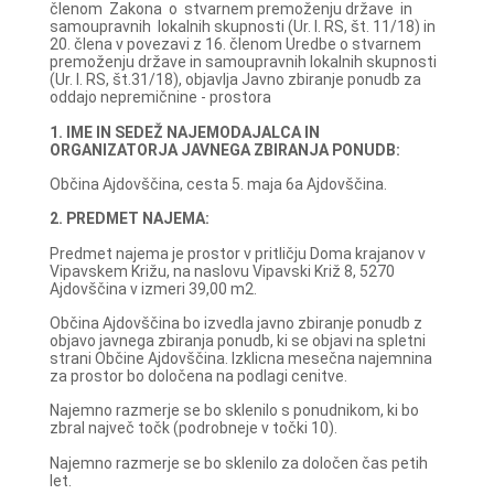
členom Zakona o stvarnem premoženju države in
samoupravnih lokalnih skupnosti (Ur. l. RS, št. 11/18) in
20. člena v povezavi z 16. členom Uredbe o stvarnem
premoženju države in samoupravnih lokalnih skupnosti
(Ur. l. RS, št.31/18), objavlja Javno zbiranje ponudb za
oddajo nepremičnine - prostora
1. IME IN SEDEŽ NAJEMODAJALCA IN
ORGANIZATORJA JAVNEGA ZBIRANJA PONUDB:
Občina Ajdovščina, cesta 5. maja 6a Ajdovščina.
2. PREDMET NAJEMA:
Predmet najema je prostor v pritličju Doma krajanov v
Vipavskem Križu, na naslovu Vipavski Križ 8, 5270
Ajdovščina v izmeri 39,00 m2.
Občina Ajdovščina bo izvedla javno zbiranje ponudb z
objavo javnega zbiranja ponudb, ki se objavi na spletni
strani Občine Ajdovščina. Izklicna mesečna najemnina
za prostor bo določena na podlagi cenitve.
Najemno razmerje se bo sklenilo s ponudnikom, ki bo
zbral največ točk (podrobneje v točki 10).
Najemno razmerje se bo sklenilo za določen čas petih
let.