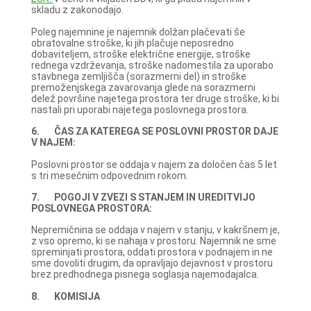
skladu z zakonodajo.
Poleg najemnine je najemnik dolžan plačevati še
obratovalne stroške, ki jih plačuje neposredno
dobaviteljem, stroške električne energije, stroške
rednega vzdrževanja, stroške nadomestila za uporabo
stavbnega zemljišča (sorazmerni del) in stroške
premoženjskega zavarovanja glede na sorazmerni
delež površine najetega prostora ter druge stroške, ki bi
nastali pri uporabi najetega poslovnega prostora.
6. ČAS ZA KATEREGA SE POSLOVNI PROSTOR DAJE
V NAJEM:
Poslovni prostor se oddaja v najem za določen čas 5 let
s tri mesečnim odpovednim rokom.
7. POGOJI V ZVEZI S STANJEM IN UREDITVIJO
POSLOVNEGA PROSTORA:
Nepremičnina se oddaja v najem v stanju, v kakršnem je,
z vso opremo, ki se nahaja v prostoru. Najemnik ne sme
spreminjati prostora, oddati prostora v podnajem in ne
sme dovoliti drugim, da opravljajo dejavnost v prostoru
brez predhodnega pisnega soglasja najemodajalca.
8. KOMISIJA