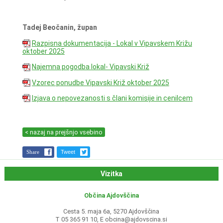
Tadej Beočanin, župan
Razpisna dokumentacija - Lokal v Vipavskem Križu
oktober 2025
Najemna pogodba lokal- Vipavski Križ
Vzorec ponudbe Vipavski Križ oktober 2025
Izjava o nepovezanosti s člani komisije in cenilcem
< nazaj na prejšnjo vsebino
Share
Tweet
Vizitka
Občina Ajdovščina
Cesta 5. maja 6a, 5270 Ajdovščina
T 05 365 91 10, E
obcina@ajdovscina.si