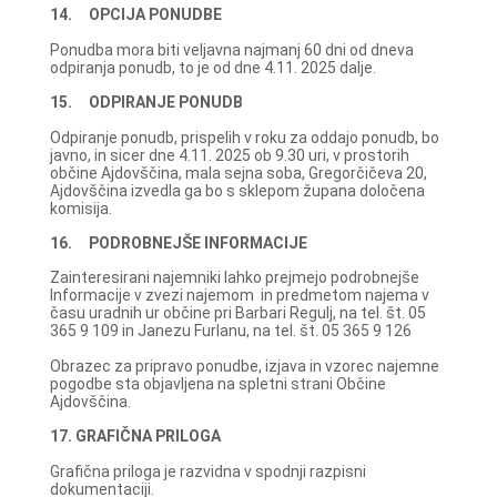
14. OPCIJA PONUDBE
Ponudba mora biti veljavna najmanj 60 dni od dneva
odpiranja ponudb, to je od dne 4.11. 2025 dalje.
15. ODPIRANJE PONUDB
Odpiranje ponudb, prispelih v roku za oddajo ponudb, bo
javno, in sicer dne 4.11. 2025 ob 9.30 uri, v prostorih
občine Ajdovščina, mala sejna soba, Gregorčičeva 20,
Ajdovščina izvedla ga bo s sklepom župana določena
komisija.
16. PODROBNEJŠE INFORMACIJE
Zainteresirani najemniki lahko prejmejo podrobnejše
Informacije v zvezi najemom in predmetom najema v
času uradnih ur občine pri Barbari Regulj, na tel. št. 05
365 9 109 in Janezu Furlanu, na tel. št. 05 365 9 126
Obrazec za pripravo ponudbe, izjava in vzorec najemne
pogodbe sta objavljena na spletni strani Občine
Ajdovščina.
17. GRAFIČNA
PRILOGA
Grafična priloga je razvidna v spodnji razpisni
dokumentaciji.