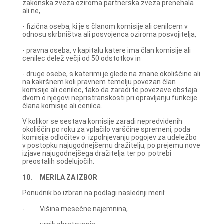
zakonska zveza oziroma partnerska zveza prenehala
ali ne,
- fizična oseba, ki je s članom komisije ali cenilcem v
odnosu skrbništva ali posvojenca oziroma posvojitelja,
- pravna oseba, v kapitalu katere ima član komisije ali
cenilec delež večji od 50 odstotkov in
- druge osebe, s katerimi je glede na znane okoliščine ali
na kakršnem koli pravnem temelju povezan član
komisije ali cenilec, tako da zaradi te povezave obstaja
dvom o njegovi nepristranskosti pri opravljanju funkcije
člana komisije ali cenilca.
V kolikor se sestava komisije zaradi nepredvidenih
okoliščin po roku za vplačilo varščine spremeni, poda
komisija odločitev o izpolnjevanju pogojev za udeležbo
v postopku najugodnejšemu dražitelju, po prejemu nove
izjave najugodnejšega dražitelja ter po potrebi
preostalih sodelujočih.
10. MERILA ZA IZBOR
Ponudnik bo izbran na podlagi naslednji meril:
- Višina mesečne najemnina,