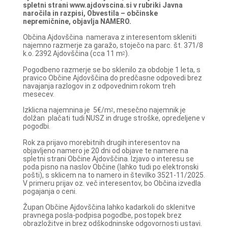
spletni strani www.ajdovscina.si v rubriki Javna
naročila in razpisi, Obvestila – občinske
nepremičnine, objavlja NAMERO.
Občina Ajdovščina namerava z interesentom skleniti
najemno razmerje za garažo, stoječo na parc. št. 371/8
k.o. 2392 Ajdovščina (cca 11 m
).
2
Pogodbeno razmerje se bo sklenilo za obdobje 1 leta, s
pravico Občine Ajdovščina do predčasne odpovedi brez
navajanja razlogov in z odpovednim rokom treh
mesecev.
Izklicna najemnina je 5€/m
, mesečno najemnik je
2
dolžan plačati tudi NUSZ in druge stroške, opredeljene v
pogodbi.
Rok za prijavo morebitnih drugih interesentov na
objavljeno namero je 20 dni od objave te namere na
spletni strani Občine Ajdovščina. Izjavo o interesu se
poda pisno na naslov Občine (lahko tudi po elektronski
pošti), s sklicem na to namero in številko 3521-11/2025.
V primeru prijav oz. več interesentov, bo Občina izvedla
pogajanja o ceni.
Župan Občine Ajdovščina lahko kadarkoli do sklenitve
pravnega posla-podpisa pogodbe, postopek brez
obrazložitve in brez odškodninske odgovornosti ustavi.