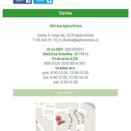
Share
Tweet
Vizitka
Občina Ajdovščina
Cesta 5. maja 6a, 5270 Ajdovščina
T 05 365 91 10, E
obcina@ajdovscina.si
ID za DDV:
SI51533251
Matična številka:
5879914
Podračun EZR:
SI56 0120 1010 0014 597
Uradne ure:
pon: 8.00-12.00, 13.00-15.00
sre: 8.00-12.00, 13.00-16.30
pet: 8.00-12.00
Kje smo?