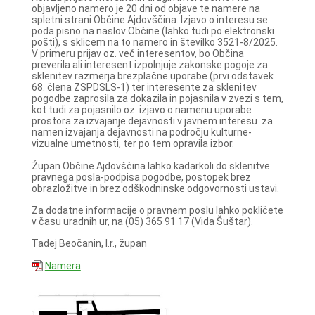
objavljeno namero je 20 dni od objave te namere na
spletni strani Občine Ajdovščina. Izjavo o interesu se
poda pisno na naslov Občine (lahko tudi po elektronski
pošti), s sklicem na to namero in številko 3521-8/2025.
V primeru prijav oz. več interesentov, bo Občina
preverila ali interesent izpolnjuje zakonske pogoje za
sklenitev razmerja brezplačne uporabe (prvi odstavek
68. člena ZSPDSLS-1) ter interesente za sklenitev
pogodbe zaprosila za dokazila in pojasnila v zvezi s tem,
kot tudi za pojasnilo oz. izjavo o namenu uporabe
prostora za izvajanje dejavnosti v javnem interesu za
namen izvajanja dejavnosti na področju kulturne-
vizualne umetnosti, ter po tem opravila izbor.
Župan Občine Ajdovščina lahko kadarkoli do sklenitve
pravnega posla-podpisa pogodbe, postopek brez
obrazložitve in brez odškodninske odgovornosti ustavi.
Za dodatne informacije o pravnem poslu lahko pokličete
v času uradnih ur, na (05) 365 91 17 (Vida Šuštar).
Tadej Beočanin, l.r., župan
Namera