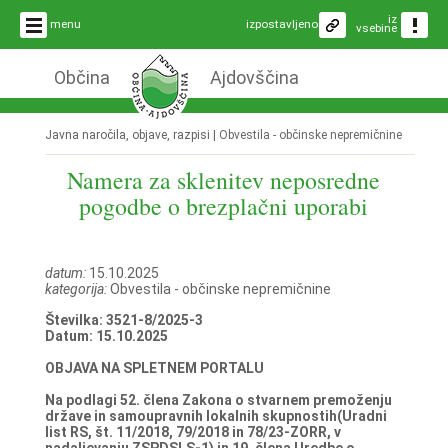
iz
menu
izpostavljeno
vsebine
Občina
Ajdovščina
Javna naročila, objave, razpisi |
Obvestila - občinske nepremičnine
Namera za sklenitev neposredne
pogodbe o brezplačni uporabi
datum:
15.10.2025
kategorija:
Obvestila - občinske nepremičnine
Številka: 3521-8/2025-3
Datum: 15.10.2025
OBJAVA NA SPLETNEM PORTALU
Na podlagi 52. člena Zakona o stvarnem premoženju
države in samoupravnih lokalnih skupnostih(Uradni
list RS, št. 11/2018, 79/2018 in 78/23-ZORR, v
nadaljevanju ZSPDSLS-1) in 19. člena Uredbe o