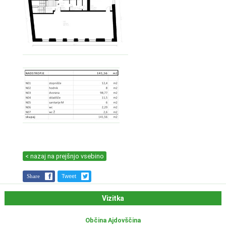
< nazaj na prejšnjo vsebino
Share
Tweet
Vizitka
Občina Ajdovščina