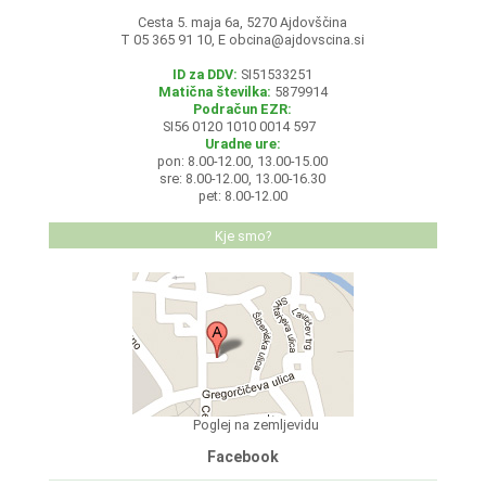
Cesta 5. maja 6a, 5270 Ajdovščina
T 05 365 91 10, E
obcina@ajdovscina.si
ID za DDV:
SI51533251
Matična številka:
5879914
Podračun EZR:
SI56 0120 1010 0014 597
Uradne ure:
pon: 8.00-12.00, 13.00-15.00
sre: 8.00-12.00, 13.00-16.30
pet: 8.00-12.00
Kje smo?
Poglej na zemljevidu
Facebook