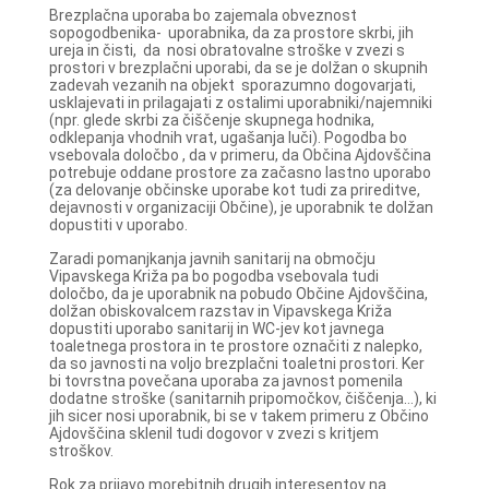
Brezplačna uporaba bo zajemala obveznost
sopogodbenika- uporabnika, da za prostore skrbi, jih
ureja in čisti, da nosi obratovalne stroške v zvezi s
prostori v brezplačni uporabi, da se je dolžan o skupnih
zadevah vezanih na objekt sporazumno dogovarjati,
usklajevati in prilagajati z ostalimi uporabniki/najemniki
(npr. glede skrbi za čiščenje skupnega hodnika,
odklepanja vhodnih vrat, ugašanja luči). Pogodba bo
vsebovala določbo , da v primeru, da Občina Ajdovščina
potrebuje oddane prostore za začasno lastno uporabo
(za delovanje občinske uporabe kot tudi za prireditve,
dejavnosti v organizaciji Občine), je uporabnik te dolžan
dopustiti v uporabo.
Zaradi pomanjkanja javnih sanitarij na območju
Vipavskega Križa pa bo pogodba vsebovala tudi
določbo, da je uporabnik na pobudo Občine Ajdovščina,
dolžan obiskovalcem razstav in Vipavskega Križa
dopustiti uporabo sanitarij in WC-jev kot javnega
toaletnega prostora in te prostore označiti z nalepko,
da so javnosti na voljo brezplačni toaletni prostori. Ker
bi tovrstna povečana uporaba za javnost pomenila
dodatne stroške (sanitarnih pripomočkov, čiščenja…), ki
jih sicer nosi uporabnik, bi se v takem primeru z Občino
Ajdovščina sklenil tudi dogovor v zvezi s kritjem
stroškov.
Rok za prijavo morebitnih drugih interesentov na