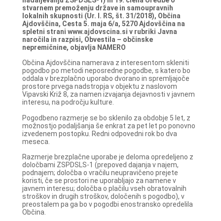
stvarnem premoženju države in samoupravnih
lokalnih skupnosti (Ur. l. RS, št. 31/2018), Občina
Ajdovščina, Cesta 5. maja 6/a, 5270 Ajdovščina na
spletni strani www.ajdovscina.si v rubriki Javna
naročila in razpisi, Obvestila – občinske
nepremičnine, objavlja NAMERO
Občina Ajdovščina namerava z interesentom skleniti
pogodbo po metodi neposredne pogodbe, s katero bo
oddala v brezplačno uporabo dvorano in spremljajoče
prostore prvega nadstropja v objektu z naslovom
Vipavski Križ 8, za namen izvajanja dejavnosti v javnem
interesu, na področju kulture.
Pogodbeno razmerje se bo sklenilo za obdobje 5 let, z
možnostjo podaljšanja še enkrat za pet let po ponovno
izvedenem postopku. Redni odpovedni rok bo dva
meseca.
Razmerje brezplačne uporabe je deloma opredeljeno z
določbami ZSPDSLS-1 (prepoved dajanja v najem,
podnajem; določba o vračilu neupravičeno prejete
koristi, če se prostori ne uporabljajo za namene v
javnem interesu; določba o plačilu vseh obratovalnih
stroškov in drugih stroškov, določenih s pogodbo), v
preostalem pa ga bo v pogodbi enostransko opredelila
Občina.