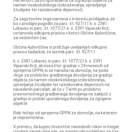
namenom, da bo uporabljena za izgradnjo objekta za
namen visokošolskega izobraževanja, opravljanja
študijske ter raziskovalne dejavnosti.
Za zagotovitev tega namena v interesu prodajalca, se
bo v prodajni pogodbi za parc. št. 927/11 k. o. 2381
Lokavec in parc. št. 1077/21 k. o. 2391 Vipavski Križ,
ustanovila odkupna pravica v korist Občine Ajdovščina,
za nedoločen čas.
Občina Ajdovščina si pridržuje uveljavljati odkupno
pravico kadarkoli, če lastnik parc. št. 927/11
k. o. 2381 Lokavec in parc. št. 1077/21 k. o. 2391
Vipavski Križ, ali investitor gradnje v 24 mesecih od
sprejema OPPN, ki se nanaša na območje, ne poda
vloge za pridobitev gradbenega dovoljenja za gradnjo
objekta za namen visokošolskega izobraževanja,
opravljanja študijske ter raziskovalne dejavnosti na
navedenih parcelah, ali če v 7 letih po pridobitvi
pravnomočnega gradbenega dovoljenja ne zaključi z
gradnjo in pridobi uporabnega dovoljenja za zgrajene
objekte.
Roki tečejo od sprejema OPPN za območje, na katerem
je nepremičnina.
V primeru, da kupec/investitor navedenih rokov ni mogel
izpolniti zaradi višje sile, se zgornji roki podaljšajo za čas