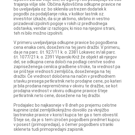
trajanja višje sile. Občina Ajdovščina odkupne pravice ne
bo uveljavljala oz. bo sklenila ustrezen dodatek k
pogodbi za podaljšanje roka, v kolikor lastnik oz.
investitor izkaže, da si je aktivno, skrbno in vestno
prizadeval izpolniti pogoje v rokih iz predhodnega
odstavka, vendar iz razlogov, ki niso na njegovi strani,
teh ni bilo možno izpolniti.
V primeru uveljavljanja odkupne pravice bo pogodbena
cena enaka ceni, doseženi na tej javni dražbi. V primeru,
da je na parc. št. 927/11 k. o. 2381 Lokavec in/ali parc.
št. 1077/21 k. o. 2391 Vipavski Križ že objekt ali njegov
del, se odkupna cena določi na podlagi cenitve sodno
zapriseženega cenilca gradbene stroke, ta vrednost pa
se prišteje vrednosti zemljišča, doseženega na tej
dražbi. Če vrednost določena na način v predhodnem
stavku presega petkratnik neto prodajne cene, po kateri
je bila prodana nepremičnina v okviru te dražbe, se kot
prodajna vrednost v okviru odkupne pravice šteje
petkratnik neto cene, dosežene na tej dražbi.
Prodajalec bo najkasneje v 8 dneh po prejemu celotne
kupnine izdal zemljiškoknjižno dovolilo za vknjižbo
lastninske pravice v korist kupca ter ga o tem obvestil.
Šteje se, da je s tem izročen pogodbeni predmet kupcu
v posest (primopredaja), o čemer pogodbeni stranki
skleneta tudi primopredajni zapisnik.