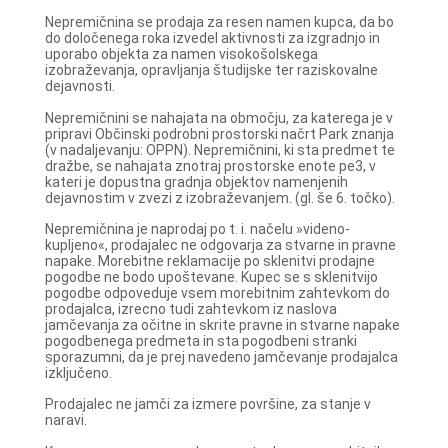
Nepremičnina se prodaja za resen namen kupca, da bo
do določenega roka izvedel aktivnosti za izgradnjo in
uporabo objekta za namen visokošolskega
izobraževanja, opravljanja študijske ter raziskovalne
dejavnosti.
Nepremičnini se nahajata na območju, za katerega je v
pripravi Občinski podrobni prostorski načrt Park znanja
(v nadaljevanju: OPPN). Nepremičnini, ki sta predmet te
dražbe, se nahajata znotraj prostorske enote pe3, v
kateri je dopustna gradnja objektov namenjenih
dejavnostim v zvezi z izobraževanjem. (gl. še 6. točko).
Nepremičnina je naprodaj po t. i. načelu »videno-
kupljeno«, prodajalec ne odgovarja za stvarne in pravne
napake. Morebitne reklamacije po sklenitvi prodajne
pogodbe ne bodo upoštevane. Kupec se s sklenitvijo
pogodbe odpoveduje vsem morebitnim zahtevkom do
prodajalca, izrecno tudi zahtevkom iz naslova
jamčevanja za očitne in skrite pravne in stvarne napake
pogodbenega predmeta in sta pogodbeni stranki
sporazumni, da je prej navedeno jamčevanje prodajalca
izključeno.
Prodajalec ne jamči za izmere površine, za stanje v
naravi.