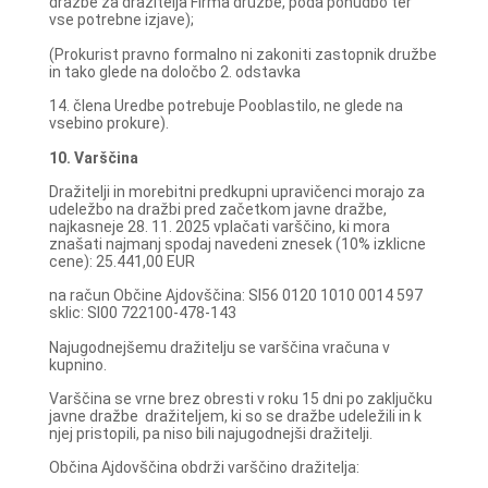
dražbe za dražitelja Firma družbe, poda ponudbo ter
vse potrebne izjave);
(Prokurist pravno formalno ni zakoniti zastopnik družbe
in tako glede na določbo 2. odstavka
14. člena Uredbe potrebuje Pooblastilo, ne glede na
vsebino prokure).
10. Varščina
Dražitelji in morebitni predkupni upravičenci morajo za
udeležbo na dražbi pred začetkom javne dražbe,
najkasneje 28. 11. 2025 vplačati varščino, ki mora
znašati najmanj spodaj navedeni znesek (10% izklicne
cene): 25.441,00 EUR
na račun Občine Ajdovščina: SI56 0120 1010 0014 597
sklic: SI00 722100-478-143
Najugodnejšemu dražitelju se varščina vračuna v
kupnino.
Varščina se vrne brez obresti v roku 15 dni po zaključku
javne dražbe dražiteljem, ki so se dražbe udeležili in k
njej pristopili, pa niso bili najugodnejši dražitelji.
Občina Ajdovščina obdrži varščino dražitelja: