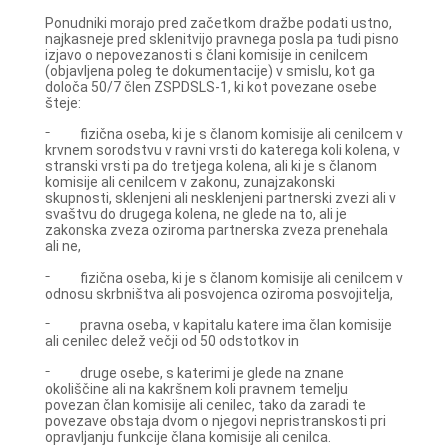
Ponudniki morajo pred začetkom dražbe podati ustno,
najkasneje pred sklenitvijo pravnega posla pa tudi pisno
izjavo o nepovezanosti s člani komisije in cenilcem
(objavljena poleg te dokumentacije) v smislu, kot ga
določa 50/7 člen ZSPDSLS-1, ki kot povezane osebe
šteje:
⁻ fizična oseba, ki je s članom komisije ali cenilcem v
krvnem sorodstvu v ravni vrsti do katerega koli kolena, v
stranski vrsti pa do tretjega kolena, ali ki je s članom
komisije ali cenilcem v zakonu, zunajzakonski
skupnosti, sklenjeni ali nesklenjeni partnerski zvezi ali v
svaštvu do drugega kolena, ne glede na to, ali je
zakonska zveza oziroma partnerska zveza prenehala
ali ne,
⁻ fizična oseba, ki je s članom komisije ali cenilcem v
odnosu skrbništva ali posvojenca oziroma posvojitelja,
⁻ pravna oseba, v kapitalu katere ima član komisije
ali cenilec delež večji od 50 odstotkov in
⁻ druge osebe, s katerimi je glede na znane
okoliščine ali na kakršnem koli pravnem temelju
povezan član komisije ali cenilec, tako da zaradi te
povezave obstaja dvom o njegovi nepristranskosti pri
opravljanju funkcije člana komisije ali cenilca.