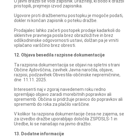
O javni dražbi se vodi zapisnik. Dražitelji, ki bodo k dražbi
pristopili, prejmejo izvod zapisnika.
Ugovore proti dražbenemu postopku je mogoče podati,
dokler ni končan zapisnik o poteku dražbe.
Prodajalec lahko začeti postopek prodaje kadarkoli do
sklenitve pravnega posla brez obrazložitve in brez
odškodninske odgovornosti ustavi, dolžan pa je vrniti
vplačano varščino brez obresti.
12. Objava besedila razpisne dokumentacije
Ta razpisna dokumentacija se objavi na spletni strani
Občine Ajdovščina, zavihek Javna naročila, objave,
razpisi, podzavihek Obvestila-občinske nepremičnine,
dne 11.11. 2025.
Interesenti naj v zgoraj navedenem roku redno
spremljajo objavo zaradi morebitnih popravkov ali
sprememb. Občina si pridržuje pravico do popravkov ali
sprememb do roka za plačilo varščine.
V kolikor ta razpisna dokumentacije česa ne zajema, se
za izvedbo dražbe uporabljajo določila ZSPDSLS-1 in
Uredbe, ki se nanašajo na javno dražbo.
13. Dodatne informacije