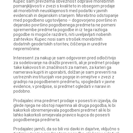
Kupec sam prevzema obveznost odprave morebitnih
pomanjkljivosti v zvezi s kvaliteto in obsegom prodaje
ali morebitnih neusklajenosti med podatki v javnih
evidencah in dejanskim stanjem. Morebitno odstopanje
med pogodbeno ugotovljeno – dogovorjeno površino in
dejansko površino pogodbenega predmeta ne pomeni
spremembe predmeta pogodbe in iz tega razloga
pogodbe ni mogoče razdreti, niti uveljavljati nobenih
zahtevkov. Kupec nosi sam strošek morebitnih
dodatnih geodetskih storitev, čiščenja in ureditve
nepremičnine.
Interesent za nakup je sam odgovoren pred odločitvijo
za sodelovanje na dražbi preveriti, ali je predmet prodaje
take kakovosti in značilnosti za namen, za kateri ga
namerava kupiti in uporabiti, dolžan je sam preveriti na
ustreznih institucijah vse pogoje in omejitve v zvezi z
gradnjo na pogodbenem predmetu, vpogledati v javne
evidence, v predpise, si predmet ogledati v naravi in
podobno.
Prodajalec ima predmet prodaje v posesti in izjavlja, da
glede njega ne obstoji najemna ali druga pogodba, ki bi
kakorkoli obremenjevala pogodbeni predmet ali ki bi
lahko kakorkoli omejevala pravico kupca do posesti
pogodbenega predmeta.
Prodajalec jamči, da so bili vsi davki in dajatve, vključno s