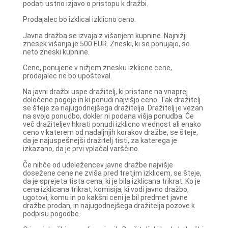
podati ustno izjavo o pristopu k dražbi.
Prodajalec bo izklical izklicno ceno.
Javna dražba se izvaja z višanjem kupnine. Najnižji
znesek višanja je 500 EUR. Zneski, ki se ponujajo, so
neto zneski kupnine.
Cene, ponujene v nižjem znesku izklicne cene,
prodajalec ne bo upošteval.
Na javni dražbi uspe dražitelj, ki pristane na vnaprej
določene pogoje in ki ponudi najvišjo ceno. Tak dražitelj
se šteje za najugodnejšega dražitelja. Dražitelj je vezan
na svojo ponudbo, dokler ni podana višja ponudba. Če
več dražiteljev hkrati ponudi izklicno vrednost ali enako
ceno v katerem od nadaljnjih korakov dražbe, se šteje,
da je najuspešnejši dražitelj tisti, za katerega je
izkazano, da je prvi vplačal varščino.
Če nihče od udeležencev javne dražbe najvišje
dosežene cene ne zviša pred tretjim izklicem, se šteje,
da je sprejeta tista cena, ki je bila izklicana trikrat. Ko je
cena izklicana trikrat, komisija, ki vodi javno dražbo,
ugotovi, komu in po kakšni ceni je bil predmet javne
dražbe prodan, in najugodnejšega dražitelja pozove k
podpisu pogodbe.