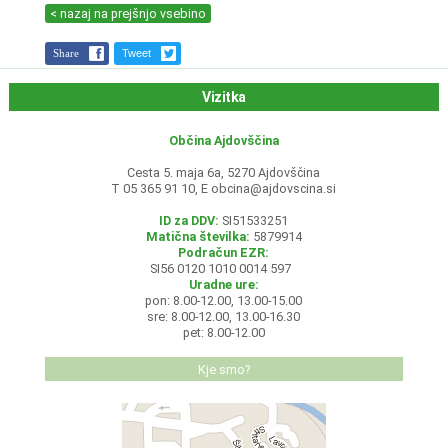
< nazaj na prejšnjo vsebino
Share
Tweet
Vizitka
Občina Ajdovščina
Cesta 5. maja 6a, 5270 Ajdovščina
T 05 365 91 10, E
obcina@ajdovscina.si
ID za DDV:
SI51533251
Matična številka:
5879914
Podračun EZR:
SI56 0120 1010 0014 597
Uradne ure:
pon: 8.00-12.00, 13.00-15.00
sre: 8.00-12.00, 13.00-16.30
pet: 8.00-12.00
Kje smo?