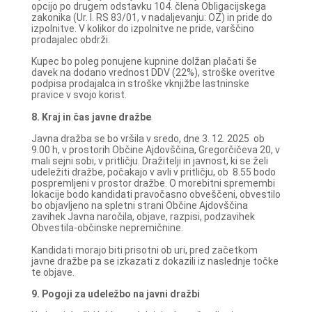
opcijo po drugem odstavku 104. člena Obligacijskega
zakonika (Ur. l. RS 83/01, v nadaljevanju: OZ) in pride do
izpolnitve. V kolikor do izpolnitve ne pride, varščino
prodajalec obdrži.
Kupec bo poleg ponujene kupnine dolžan plačati še
davek na dodano vrednost DDV (22%), stroške overitve
podpisa prodajalca in stroške vknjižbe lastninske
pravice v svojo korist.
8. Kraj in čas javne dražbe
Javna dražba se bo vršila v sredo, dne 3. 12. 2025 ob
9.00 h, v prostorih Občine Ajdovščina, Gregorčičeva 20, v
mali sejni sobi, v pritličju. Dražitelji in javnost, ki se želi
udeležiti dražbe, počakajo v avli v pritličju, ob 8.55 bodo
pospremljeni v prostor dražbe. O morebitni spremembi
lokacije bodo kandidati pravočasno obveščeni, obvestilo
bo objavljeno na spletni strani Občine Ajdovščina
zavihek Javna naročila, objave, razpisi, podzavihek
Obvestila-občinske nepremičnine.
Kandidati morajo biti prisotni ob uri, pred začetkom
javne dražbe pa se izkazati z dokazili iz naslednje točke
te objave.
9. Pogoji za udeležbo na javni dražbi