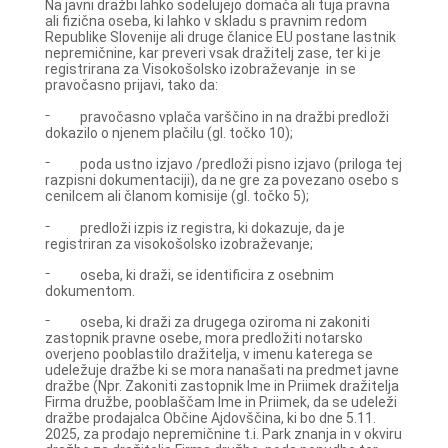
Na javni dražbi lahko sodelujejo domača ali tuja pravna
ali fizična oseba, ki lahko v skladu s pravnim redom
Republike Slovenije ali druge članice EU postane lastnik
nepremičnine, kar preveri vsak dražitelj zase, ter ki je
registrirana za Visokošolsko izobraževanje in se
pravočasno prijavi, tako da:
⁻ pravočasno vplača varščino in na dražbi predloži
dokazilo o njenem plačilu (gl. točko 10);
⁻ poda ustno izjavo /predloži pisno izjavo (priloga tej
razpisni dokumentaciji), da ne gre za povezano osebo s
cenilcem ali članom komisije (gl. točko 5);
⁻ predloži izpis iz registra, ki dokazuje, da je
registriran za visokošolsko izobraževanje;
⁻ oseba, ki draži, se identificira z osebnim
dokumentom.
⁻ oseba, ki draži za drugega oziroma ni zakoniti
zastopnik pravne osebe, mora predložiti notarsko
overjeno pooblastilo dražitelja, v imenu katerega se
udeležuje dražbe ki se mora nanašati na predmet javne
dražbe (Npr. Zakoniti zastopnik Ime in Priimek dražitelja
Firma družbe, pooblaščam Ime in Priimek, da se udeleži
dražbe prodajalca Občine Ajdovščina, ki bo dne 5.11.
2025, za prodajo nepremičnine t.i. Park znanja in v okviru