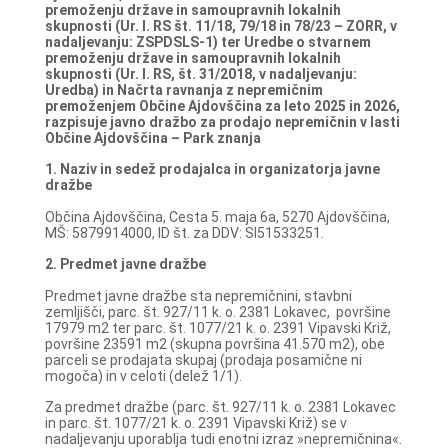
premoženju države in samoupravnih lokalnih
skupnosti (Ur. l. RS št. 11/18, 79/18 in 78/23 – ZORR, v
nadaljevanju: ZSPDSLS-1) ter Uredbe o stvarnem
premoženju države in samoupravnih lokalnih
skupnosti (Ur. l. RS, št. 31/2018, v nadaljevanju:
Uredba) in Načrta ravnanja z nepremičnim
premoženjem Občine Ajdovščina za leto 2025 in 2026,
razpisuje javno dražbo za prodajo nepremičnin v lasti
Občine Ajdovščina – Park znanja
1. Naziv in sedež prodajalca in organizatorja javne
dražbe
Občina Ajdovščina, Cesta 5. maja 6a, 5270 Ajdovščina,
MŠ: 5879914000, ID št. za DDV: SI51533251.
2. Predmet javne dražbe
Predmet javne dražbe sta nepremičnini, stavbni
zemljišči, parc. št. 927/11 k. o. 2381 Lokavec, površine
17979 m2 ter parc. št. 1077/21 k. o. 2391 Vipavski Križ,
površine 23591 m2 (skupna površina 41.570 m2), obe
parceli se prodajata skupaj (prodaja posamične ni
mogoča) in v celoti (delež 1/1).
Za predmet dražbe (parc. št. 927/11 k. o. 2381 Lokavec
in parc. št. 1077/21 k. o. 2391 Vipavski Križ) se v
nadaljevanju uporablja tudi enotni izraz »nepremičnina«.