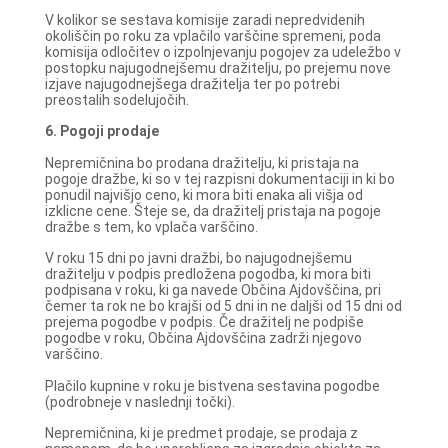
V kolikor se sestava komisije zaradi nepredvidenih
okoliščin po roku za vplačilo varščine spremeni, poda
komisija odločitev o izpolnjevanju pogojev za udeležbo v
postopku najugodnejšemu dražitelju, po prejemu nove
izjave najugodnejšega dražitelja ter po potrebi
preostalih sodelujočih.
6. Pogoji prodaje
Nepremičnina bo prodana dražitelju, ki pristaja na
pogoje dražbe, ki so v tej razpisni dokumentaciji in ki bo
ponudil najvišjo ceno, ki mora biti enaka ali višja od
izklicne cene. Šteje se, da dražitelj pristaja na pogoje
dražbe s tem, ko vplača varščino.
V roku 15 dni po javni dražbi, bo najugodnejšemu
dražitelju v podpis predložena pogodba, ki mora biti
podpisana v roku, ki ga navede Občina Ajdovščina, pri
čemer ta rok ne bo krajši od 5 dni in ne daljši od 15 dni od
prejema pogodbe v podpis. Če dražitelj ne podpiše
pogodbe v roku, Občina Ajdovščina zadrži njegovo
varščino.
Plačilo kupnine v roku je bistvena sestavina pogodbe
(podrobneje v naslednji točki).
Nepremičnina, ki je predmet prodaje, se prodaja z