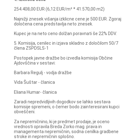
254.408,00 EUR (6,12 EUR/m² * 41.570,00 m2)
Najnižji znesek višanja izklicne cene je 500 EUR. Zgoraj
določena cena predstavlja neto znesek.
Kupec je na neto ceno dolžan poravnati še 22% DDV.
5. Komisija, cenilec in izjava skladno z določilom 50/7
člena ZSPDSLS-1
Postopek javne dražbe bo izvedla komisija Občine
Ajdovščina v sestavi:
Barbara Regulj - vodja dražbe
Vida Šuštar - članica
Eliana Humar- članica
Zaradi nepredvidljivih dogodkov se lahko sestava
komisije spremeni, o čemer bodo zainteresirani kupci
obveščeni.
Za nepremičnino, ki je predmet prodaje, je oceno
vrednosti opravila Breda Zorko mag. prava in
managementa nepremičnin, sodna cenilka gradbene
stroke in nepremičnin splošno.