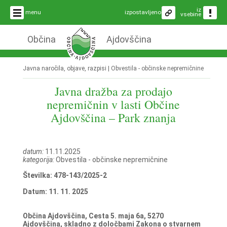
iz
menu
izpostavljeno
vsebine
Občina
Ajdovščina
Javna naročila, objave, razpisi |
Obvestila - občinske nepremičnine
Javna dražba za prodajo
nepremičnin v lasti Občine
Ajdovščina – Park znanja
datum:
11.11.2025
kategorija:
Obvestila - občinske nepremičnine
Številka: 478-143/2025-2
Datum: 11. 11. 2025
Občina Ajdovščina, Cesta 5. maja 6a, 5270
Ajdovščina, skladno z določbami Zakona o stvarnem