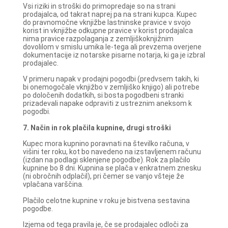
Vsi riziki in stroški do primopredaje so na strani
prodajalca, od takrat naprej pa na strani kupca. Kupec
do pravnomočne vknjižbe lastninske pravice v svojo
korist in vknjižbe odkupne pravice v korist prodajalca
nima pravice razpolaganja z zemljiškoknjižnim
dovolilom v smislu umika le-tega ali prevzema overjene
dokumentacije iz notarske pisarne notarja, ki ga je izbral
prodajalec.
V primeru napak v prodajni pogodbi (predvsem takih, ki
bi onemogočale vknjižbo v zemljiško knjigo) ali potrebe
po določenih dodatkih, si bosta pogodbeni stranki
prizadevali napake odpraviti z ustreznim aneksom k
pogodbi.
7. Način in rok plačila kupnine, drugi stroški
Kupec mora kupnino poravnati na številko računa, v
višini ter roku, kot bo navedeno na izstavljenem računu
(izdan na podlagi sklenjene pogodbe). Rok za plačilo
kupnine bo 8 dni. Kupnina se plača v enkratnem znesku
(ni obročnih odplačil), pri čemer se vanjo všteje že
vplačana varščina.
Plačilo celotne kupnine v roku je bistvena sestavina
pogodbe.
Izjema od tega pravila je, če se prodajalec odloči za