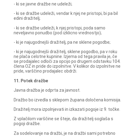
- ki se javne dražbe ne udeleži;
- ki se dražbe udeleži, vendar k njej ne pristopi, bi pa bil
edini dražitelj;
- ki se dražbe udeleži, k njej pristopi, poda samo
neveljavno ponudbo (pod izklicno vrednostjo);
- ki je najugodnejši dražitelj, pa ne sklene pogodbe;
- ki je najugodnejši dražitelj, sklene pogodbo, pa v roku
ne plača celotne kupnine. Izjema od tega pravila je, če
se prodajalec odloči za opcijo po drugem odstavku 104.
člena OZ in pride do izpolnitve. V kolikor do izpolnitve ne
pride, varščino prodajalec obdrži.
11. Potek dražbe
Javna dražba je odprta za javnost.
Dražbo bo izvedla s sklepom župana določena komisija.
Dražitelj mora izpolnjevati in izkazati pogoje iz 9. točke.
Z vplačilom varščine se šteje, da dražitelj soglaša s
pogoji dražbe.
Za sodelovanje na dražbi, je na dražbi sami potrebno