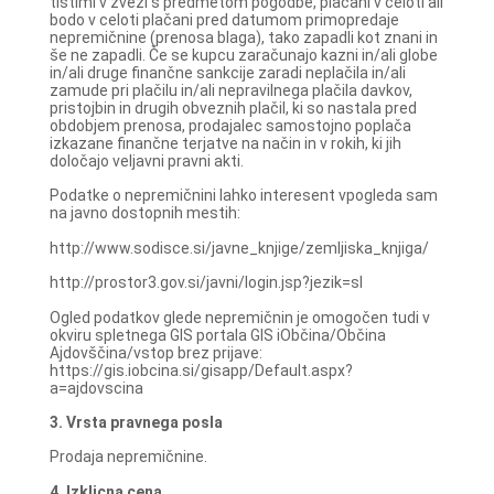
tistimi v zvezi s predmetom pogodbe, plačani v celoti ali
bodo v celoti plačani pred datumom primopredaje
nepremičnine (prenosa blaga), tako zapadli kot znani in
še ne zapadli. Če se kupcu zaračunajo kazni in/ali globe
in/ali druge finančne sankcije zaradi neplačila in/ali
zamude pri plačilu in/ali nepravilnega plačila davkov,
pristojbin in drugih obveznih plačil, ki so nastala pred
obdobjem prenosa, prodajalec samostojno poplača
izkazane finančne terjatve na način in v rokih, ki jih
določajo veljavni pravni akti.
Podatke o nepremičnini lahko interesent vpogleda sam
na javno dostopnih mestih:
http://www.sodisce.si/javne_knjige/zemljiska_knjiga/
http://prostor3.gov.si/javni/login.jsp?jezik=sl
Ogled podatkov glede nepremičnin je omogočen tudi v
okviru spletnega GIS portala GIS iObčina/Občina
Ajdovščina/vstop brez prijave:
https://gis.iobcina.si/gisapp/Default.aspx?
a=ajdovscina
3. Vrsta pravnega posla
Prodaja nepremičnine.
4. Izklicna cena