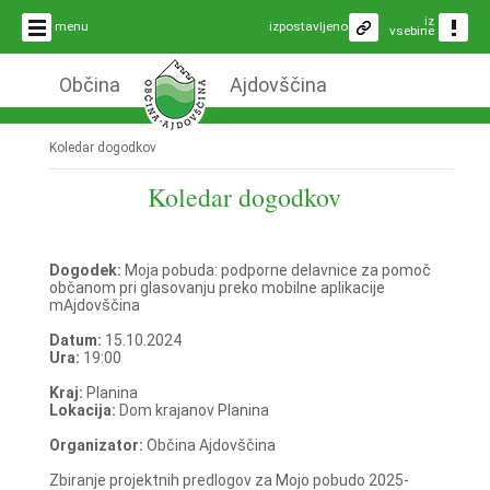
iz
menu
izpostavljeno
vsebine
Občina
Ajdovščina
Koledar dogodkov
Koledar dogodkov
Dogodek:
Moja pobuda: podporne delavnice za pomoč
občanom pri glasovanju preko mobilne aplikacije
mAjdovščina
Datum:
15.10.2024
Ura:
19:00
Kraj:
Planina
Lokacija:
Dom krajanov Planina
Organizator:
Občina Ajdovščina
Zbiranje projektnih predlogov za Mojo pobudo 2025-