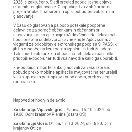
2026 je zaključeno. Sledi pregled pobud, javna objava
izbranih ter glasovanje. Gospodinjstva v občini bomo
prejela letake z naborom in opisi pobud ter vabilom na
glasovanje.
V času do glasovanja pa bodo potekale podporne
delavnice za pomoč občankam in občanom pri
glasovanju preko aplikacije mAjdovščina. Na delavnicah
bodo prisotni sodelavci Upravne enote Ajdovščina, z
vlogami za pridobitev elektronskega podpisa SI PASS, ki
jih bo mogoče na licu mesta izpolniti in tudi že oddati.
Tako boste občanke in občani na teh delavnicah lahko
pridobili e-podpis ter tudi vsa navodila kako ga uporabiti.
Z e-podpisom boste lahko glasovali za vašo izbrano
pobudo preko mobilne aplikacije mAjdovščina ter urejali
veliko upravnih postopkov kar od doma, prek svojega
računalnika.
Napoved prihodnjih delavnic:
Za območje Vipavski griči:
Planina, 15. 10. 2024, ob
19.00, Dom krajanov Planina (stara OŠ)
Za območje Gora:
Otlica, 17. 10. 2024, ob 18.30, Dom
krajanov Otlica