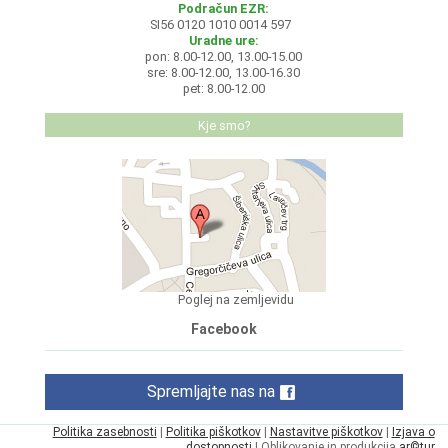
Podračun EZR:
SI56 0120 1010 0014 597
Uradne ure:
pon: 8.00-12.00, 13.00-15.00
sre: 8.00-12.00, 13.00-16.30
pet: 8.00-12.00
Kje smo?
Poglej na zemljevidu
Facebook
Spremljajte nas na
Politika zasebnosti
|
Politika piškotkov
|
Nastavitve piškotkov
|
Izjava o
dostopnosti
| Oblikovanje in produkcija
ar©tur