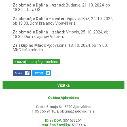
Za območje Dolina – vzhod:
Budanje, 21. 10. 2024, ob
18.30, stara OŠ
Za območje Dolina – center:
Vipavski Križ, 24. 10. 2024,
ob 18.30, Dom krajanov Vipavki Križ,
Za območje Dolina – zahod:
Vrtovin, 25. 10. 2024, ob
18.30, Dom krajanov Vrtovin,
Za skupino Mladi:
Ajdovščina, 18. 10. 2024, ob 19.00,
MKC Hiša mladih
< nazaj na prejšnjo vsebino
Share
Tweet
Vizitka
Občina Ajdovščina
Cesta 5. maja 6a, 5270 Ajdovščina
T 05 365 91 10, E
obcina@ajdovscina.si
ID za DDV:
SI51533251
Matična številka:
5879914