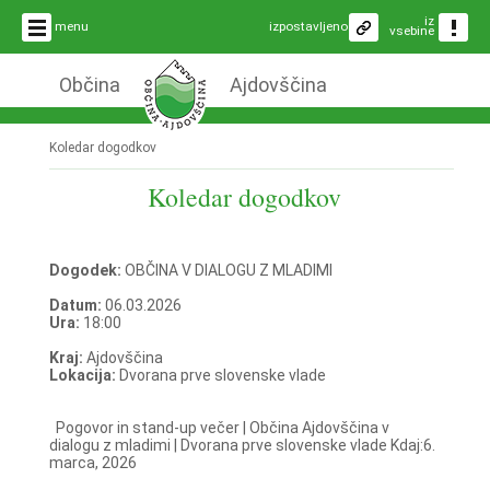
iz
menu
izpostavljeno
vsebine
Občina
Ajdovščina
Koledar dogodkov
Koledar dogodkov
Dogodek:
OBČINA V DIALOGU Z MLADIMI
Datum:
06.03.2026
Ura:
18:00
Kraj:
Ajdovščina
Lokacija:
Dvorana prve slovenske vlade
Pogovor in stand-up večer | Občina Ajdovščina v
dialogu z mladimi | Dvorana prve slovenske vlade Kdaj:6.
marca, 2026