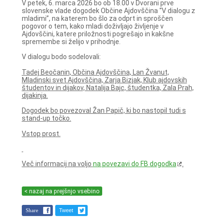
V petek, 6. marca 2026 bo ob 18.00 v Dvorani prve
slovenske vlade dogodek Občine Ajdovščina “V dialogu z
mladimi”, na katerem bo šlo za odprt in sproščen
pogovor o tem, kako mladi doživljajo življenje v
Ajdovščini, katere priložnosti pogrešajo in kakšne
spremembe si želijo v prihodnje.
V dialogu bodo sodelovali:
Tadej Beočanin, Občina Ajdovščina, Lan Žvanut,
Mladinski svet Ajdovščina, Zarja Bizjak, Klub ajdovskih
študentov in dijakov, Natalija Bajc, študentka, Zala Prah,
dijakinja.
Dogodek bo povezoval Žan Papič, ki bo nastopil tudi s
stand-up točko.
Vstop prost.
Več informacij na voljo
na povezavi do FB dogodka
.
< nazaj na prejšnjo vsebino
Share
Tweet