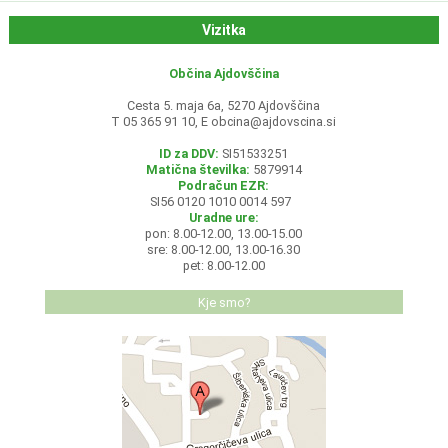
Vizitka
Občina Ajdovščina
Cesta 5. maja 6a, 5270 Ajdovščina
T 05 365 91 10, E
obcina@ajdovscina.si
ID za DDV:
SI51533251
Matična številka:
5879914
Podračun EZR:
SI56 0120 1010 0014 597
Uradne ure:
pon: 8.00-12.00, 13.00-15.00
sre: 8.00-12.00, 13.00-16.30
pet: 8.00-12.00
Kje smo?