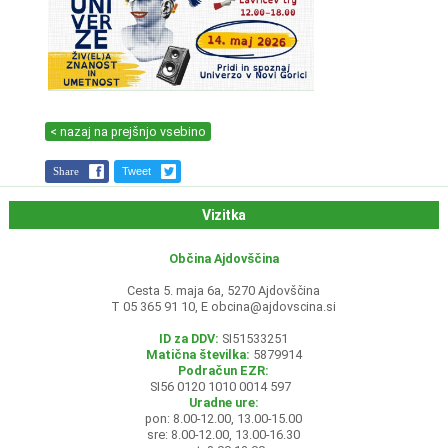
< nazaj na prejšnjo vsebino
Share
Tweet
Vizitka
Občina Ajdovščina
Cesta 5. maja 6a, 5270 Ajdovščina
T 05 365 91 10, E
obcina@ajdovscina.si
ID za DDV:
SI51533251
Matična številka:
5879914
Podračun EZR:
SI56 0120 1010 0014 597
Uradne ure:
pon: 8.00-12.00, 13.00-15.00
sre: 8.00-12.00, 13.00-16.30