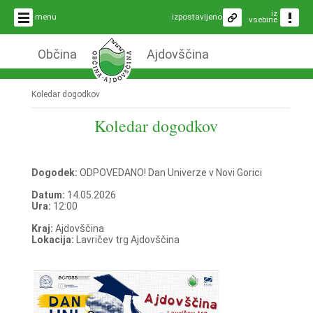
iz
menu
izpostavljeno
vsebine
Občina
Ajdovščina
Koledar dogodkov
Koledar dogodkov
Dogodek:
ODPOVEDANO! Dan Univerze v Novi Gorici
Datum:
14.05.2026
Ura:
12:00
Kraj:
Ajdovščina
Lokacija:
Lavričev trg Ajdovščina