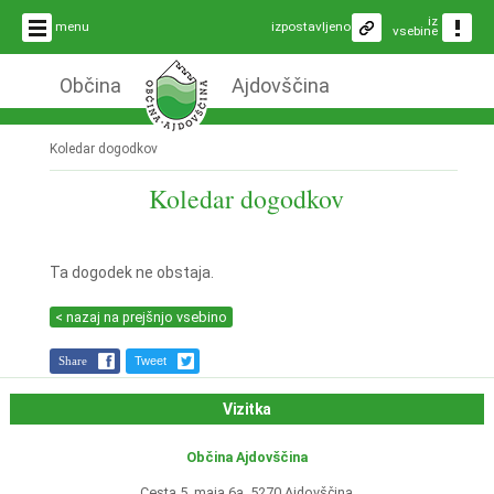
iz
menu
izpostavljeno
vsebine
Občina
Ajdovščina
Koledar dogodkov
Koledar dogodkov
Ta dogodek ne obstaja.
< nazaj na prejšnjo vsebino
Share
Tweet
Vizitka
Občina Ajdovščina
Cesta 5. maja 6a, 5270 Ajdovščina