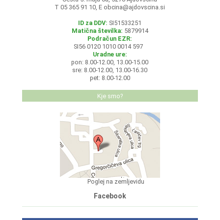
T 05 365 91 10, E
obcina@ajdovscina.si
ID za DDV:
SI51533251
Matična številka:
5879914
Podračun EZR:
SI56 0120 1010 0014 597
Uradne ure:
pon: 8.00-12.00, 13.00-15.00
sre: 8.00-12.00, 13.00-16.30
pet: 8.00-12.00
Kje smo?
Poglej na zemljevidu
Facebook