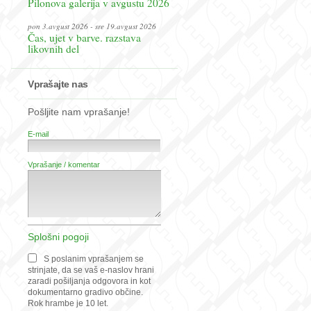
Pilonova galerija v avgustu 2026
pon 3.avgust 2026 - sre 19.avgust 2026
Čas, ujet v barve. razstava
likovnih del
Vprašajte nas
Pošljite nam vprašanje!
E-mail
Vprašanje / komentar
Splošni pogoji
S poslanim vprašanjem se
strinjate, da se vaš e-naslov hrani
zaradi pošiljanja odgovora in kot
dokumentarno gradivo občine.
Rok hrambe je 10 let.