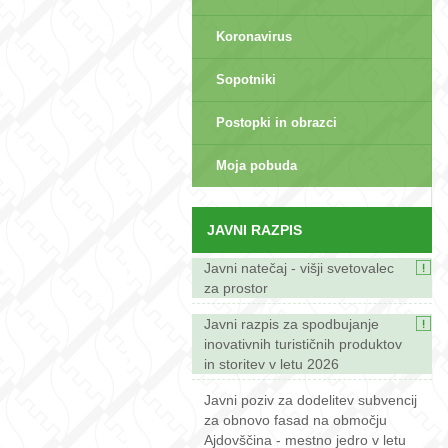
Koronavirus
Sopotniki
Postopki in obrazci
sep>
Moja pobuda
JAVNI RAZPIS
Javni natečaj - višji svetovalec
za prostor
Javni razpis za spodbujanje
inovativnih turističnih produktov
in storitev v letu 2026
Javni poziv za dodelitev subvencij
za obnovo fasad na območju
Ajdovščina - mestno jedro v letu