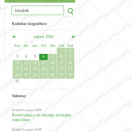
n
Koledar dogodkov
avgust 2026
Pon
Tor
Sre
Čet
Pet
Sob
Ned
1
2
3
4
5
6
7
8
9
10
11
12
13
14
15
16
17
18
19
20
21
22
23
24
25
26
27
28
29
30
31
Vabimo
Četrtek 6.avgust 2026
Svetovalnica za iskanje dostojne
zaposlitve
Četrtek 6.avgust 2026