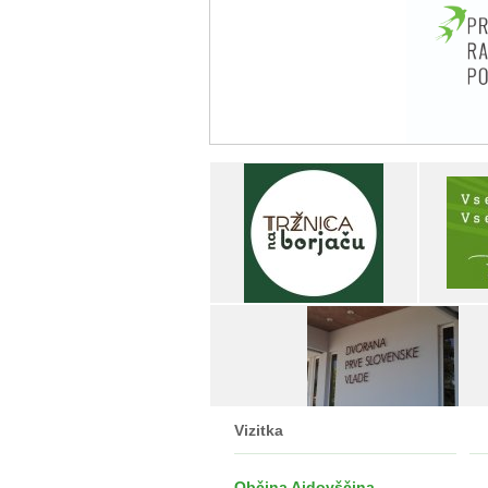
Vizitka
Občina Ajdovščina