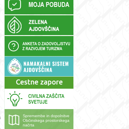
Spremembe in dopolnitve
i
Občinskega prostorskega
načrta
,