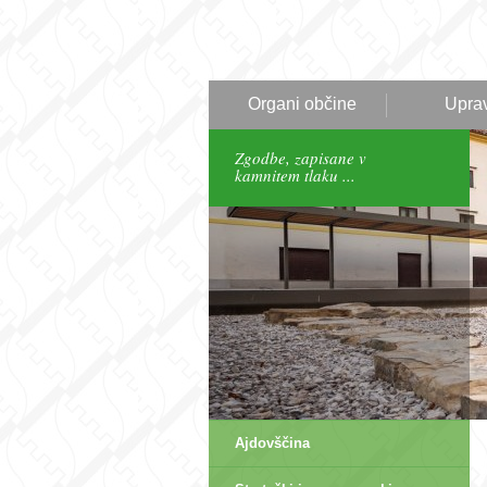
Organi občine
Upra
Zgodbe, zapisane v
kamnitem tlaku ...
Ajdovščina