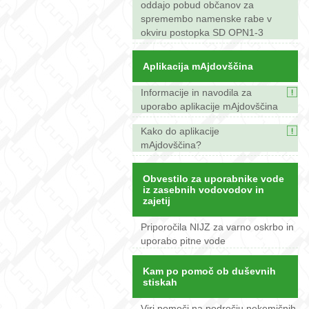
oddajo pobud občanov za
spremembo namenske rabe v
okviru postopka SD OPN1-3
Aplikacija mAjdovščina
Informacije in navodila za
uporabo aplikacije mAjdovščina
Kako do aplikacije
mAjdovščina?
Obvestilo za uporabnike vode
iz zasebnih vodovodov in
zajetij
Priporočila NIJZ za varno oskrbo in
uporabo pitne vode
Kam po pomoč ob duševnih
stiskah
Viri pomoči na področju nekemičnih