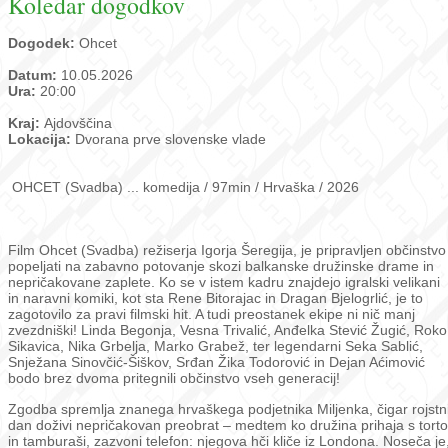
Koledar dogodkov
Dogodek:
Ohcet
Datum:
10.05.2026
Ura:
20:00
Kraj:
Ajdovščina
Lokacija:
Dvorana prve slovenske vlade
OHCET (Svadba) ... komedija / 97min / Hrvaška / 2026
Film Ohcet (Svadba) režiserja Igorja Šeregija, je pripravljen občinstvo
popeljati na zabavno potovanje skozi balkanske družinske drame in
nepričakovane zaplete. Ko se v istem kadru znajdejo igralski velikani
in naravni komiki, kot sta Rene Bitorajac in Dragan Bjelogrlić, je to
zagotovilo za pravi filmski hit. A tudi preostanek ekipe ni nič manj
zvezdniški! Linda Begonja, Vesna Trivalić, Anđelka Stević Žugić, Roko
Sikavica, Nika Grbelja, Marko Grabež, ter legendarni Seka Sablić,
Snježana Sinovčić-Šiškov, Srđan Žika Todorović in Dejan Aćimović
bodo brez dvoma pritegnili občinstvo vseh generacij!
Zgodba spremlja znanega hrvaškega podjetnika Miljenka, čigar rojstn
dan doživi nepričakovan preobrat – medtem ko družina prihaja s torto
in tamburaši, zazvoni telefon: njegova hči kliče iz Londona. Noseča je