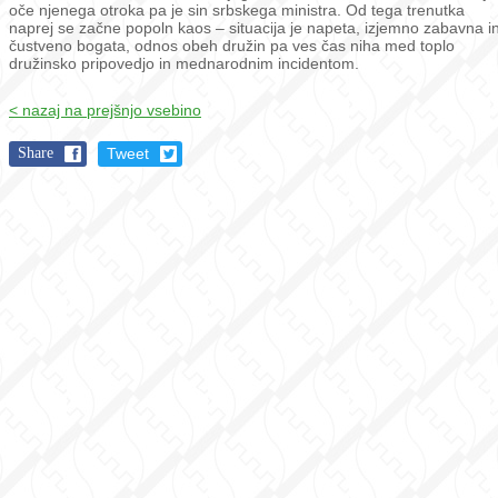
oče njenega otroka pa je sin srbskega ministra. Od tega trenutka
naprej se začne popoln kaos – situacija je napeta, izjemno zabavna i
čustveno bogata, odnos obeh družin pa ves čas niha med toplo
družinsko pripovedjo in mednarodnim incidentom.
< nazaj na prejšnjo vsebino
Share
Tweet