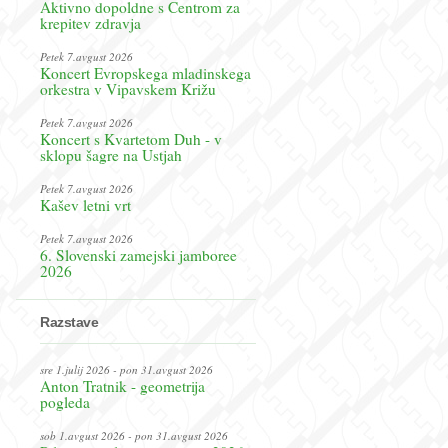
Aktivno dopoldne s Centrom za
krepitev zdravja
Petek 7.avgust 2026
Koncert Evropskega mladinskega
orkestra v Vipavskem Križu
Petek 7.avgust 2026
Koncert s Kvartetom Duh - v
sklopu šagre na Ustjah
Petek 7.avgust 2026
Kašev letni vrt
Petek 7.avgust 2026
6. Slovenski zamejski jamboree
2026
Razstave
sre 1.julij 2026 - pon 31.avgust 2026
Anton Tratnik - geometrija
pogleda
sob 1.avgust 2026 - pon 31.avgust 2026