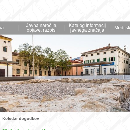
Javna naročila,
Katalog informacij
va
Medijsk
objave, razpisi
javnega značaja
Koledar dogodkov