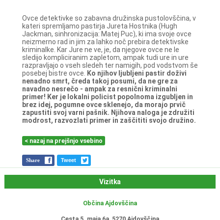
Ovce detektivke so zabavna družinska pustolovščina, v
kateri spremljamo pastirja Jureta Hostnika (Hugh
Jackman, sinhronizacija: Matej Puc), ki ima svoje ovce
neizmerno rad in jim za lahko noč prebira detektivske
kriminalke. Kar Jure ne ve, je, da njegove ovce ne le
sledijo kompliciranim zapletom, ampak tudi ure in ure
razpravljajo o vseh sledeh ter namigih, pod vodstvom še
posebej bistre ovce.
Ko njihov ljubljeni pastir doživi
nenadno smrt, čreda takoj posumi, da ne gre za
navadno nesrečo - ampak za resnični kriminalni
primer! Ker je lokalni policist popolnoma izgubljen in
brez idej, pogumne ovce sklenejo, da morajo prvič
zapustiti svoj varni pašnik.
Njihova naloga je združiti
modrost, razvozlati primer in zaščititi svojo družino.
< nazaj na prejšnjo vsebino
Share
Tweet
Vizitka
Občina Ajdovščina
Cesta 5. maja 6a, 5270 Ajdovščina