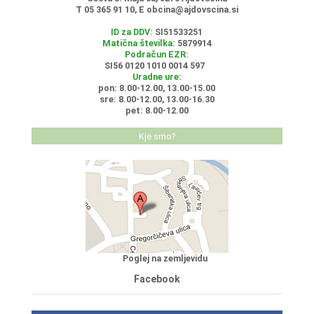
T 05 365 91 10, E
obcina@ajdovscina.si
ID za DDV:
SI51533251
Matična številka:
5879914
Podračun EZR:
SI56 0120 1010 0014 597
Uradne ure:
pon: 8.00-12.00, 13.00-15.00
sre: 8.00-12.00, 13.00-16.30
pet: 8.00-12.00
Kje smo?
Poglej na zemljevidu
Facebook