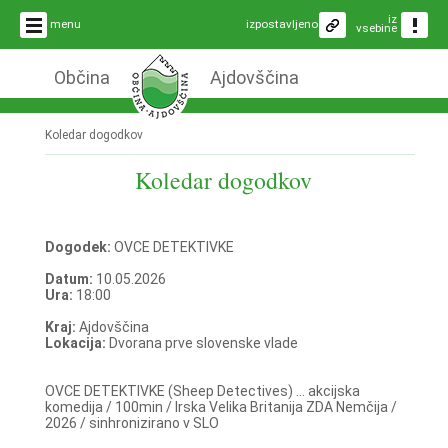
iz
menu
izpostavljeno
vsebine
Občina
Ajdovščina
Koledar dogodkov
Koledar dogodkov
Dogodek:
OVCE DETEKTIVKE
Datum:
10.05.2026
Ura:
18:00
Kraj:
Ajdovščina
Lokacija:
Dvorana prve slovenske vlade
OVCE DETEKTIVKE (Sheep Detectives) ... akcijska
komedija / 100min / Irska Velika Britanija ZDA Nemčija /
2026 / sinhronizirano v SLO