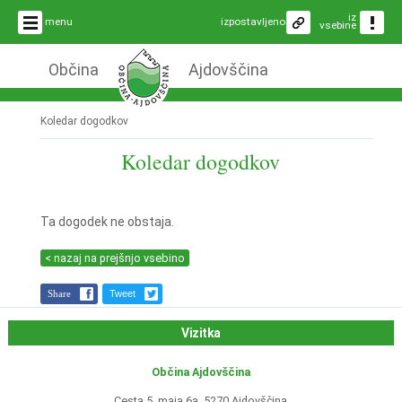
iz
menu
izpostavljeno
vsebine
Občina
Ajdovščina
Koledar dogodkov
Koledar dogodkov
Ta dogodek ne obstaja.
< nazaj na prejšnjo vsebino
Share
Tweet
Vizitka
Občina Ajdovščina
Cesta 5. maja 6a, 5270 Ajdovščina