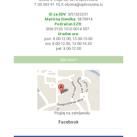
T 05 365 91 10, E
obcina@ajdovscina.si
ID za DDV:
SI51533251
Matična številka:
5879914
Podračun EZR:
SI56 0120 1010 0014 597
Uradne ure:
pon: 8.00-12.00, 13.00-15.00
sre: 8.00-12.00, 13.00-16.30
pet: 8.00-12.00
Kje smo?
Poglej na zemljevidu
Facebook