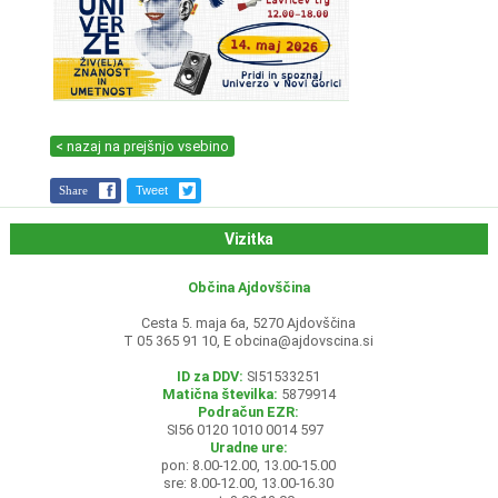
< nazaj na prejšnjo vsebino
Share
Tweet
Vizitka
Občina Ajdovščina
Cesta 5. maja 6a, 5270 Ajdovščina
T 05 365 91 10, E
obcina@ajdovscina.si
ID za DDV:
SI51533251
Matična številka:
5879914
Podračun EZR:
SI56 0120 1010 0014 597
Uradne ure:
pon: 8.00-12.00, 13.00-15.00
sre: 8.00-12.00, 13.00-16.30