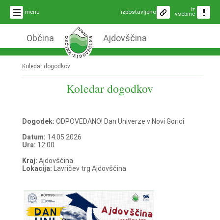
iz
menu
izpostavljeno
vsebine
Občina
Ajdovščina
Koledar dogodkov
Koledar dogodkov
Dogodek:
ODPOVEDANO! Dan Univerze v Novi Gorici
Datum:
14.05.2026
Ura:
12:00
Kraj:
Ajdovščina
Lokacija:
Lavričev trg Ajdovščina