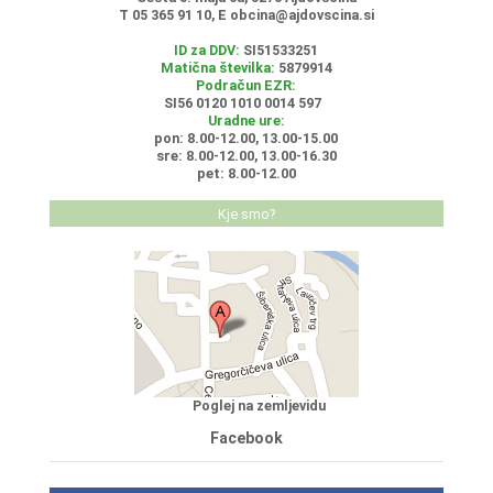
T 05 365 91 10, E
obcina@ajdovscina.si
ID za DDV:
SI51533251
Matična številka:
5879914
Podračun EZR:
SI56 0120 1010 0014 597
Uradne ure:
pon: 8.00-12.00, 13.00-15.00
sre: 8.00-12.00, 13.00-16.30
pet: 8.00-12.00
Kje smo?
Poglej na zemljevidu
Facebook