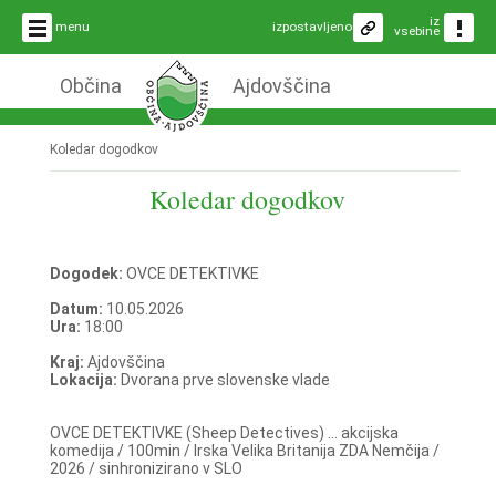
iz
menu
izpostavljeno
vsebine
Občina
Ajdovščina
Koledar dogodkov
Koledar dogodkov
Dogodek:
OVCE DETEKTIVKE
Datum:
10.05.2026
Ura:
18:00
Kraj:
Ajdovščina
Lokacija:
Dvorana prve slovenske vlade
OVCE DETEKTIVKE (Sheep Detectives) ... akcijska
komedija / 100min / Irska Velika Britanija ZDA Nemčija /
2026 / sinhronizirano v SLO