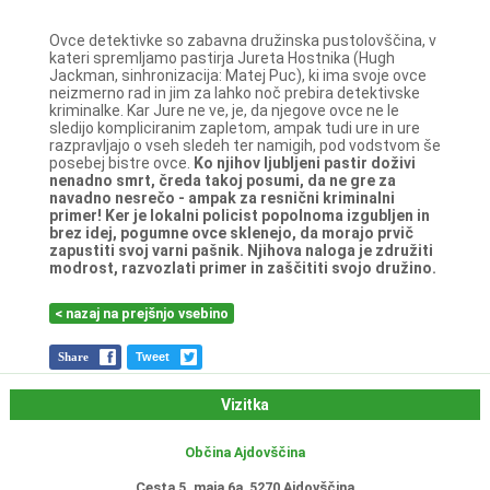
Ovce detektivke so zabavna družinska pustolovščina, v
kateri spremljamo pastirja Jureta Hostnika (Hugh
Jackman, sinhronizacija: Matej Puc), ki ima svoje ovce
neizmerno rad in jim za lahko noč prebira detektivske
kriminalke. Kar Jure ne ve, je, da njegove ovce ne le
sledijo kompliciranim zapletom, ampak tudi ure in ure
razpravljajo o vseh sledeh ter namigih, pod vodstvom še
posebej bistre ovce.
Ko njihov ljubljeni pastir doživi
nenadno smrt, čreda takoj posumi, da ne gre za
navadno nesrečo - ampak za resnični kriminalni
primer! Ker je lokalni policist popolnoma izgubljen in
brez idej, pogumne ovce sklenejo, da morajo prvič
zapustiti svoj varni pašnik.
Njihova naloga je združiti
modrost, razvozlati primer in zaščititi svojo družino.
< nazaj na prejšnjo vsebino
Share
Tweet
Vizitka
Občina Ajdovščina
Cesta 5. maja 6a, 5270 Ajdovščina