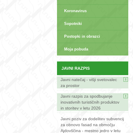
Koronavirus
Sopotniki
Postopki in obrazci
sep>
Moja pobuda
JAVNI RAZPIS
Javni natečaj - višji svetovalec
za prostor
Javni razpis za spodbujanje
inovativnih turističnih produktov
in storitev v letu 2026
Javni poziv za dodelitev subvencij
za obnovo fasad na območju
Ajdovščina - mestno jedro v letu