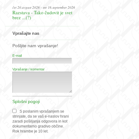
čet 20.avgust 2026 - sre 16.september 2026
Razstava - Tako čudovit je svet
brez ...(?)
Vprašajte nas
Pošljite nam vprašanje!
E-mail
Vprašanje / komentar
Splošni pogoji
S poslanim vprašanjem se
strinjate, da se vaš e-naslov hrani
zaradi pošiljanja odgovora in kot
dokumentarno gradivo občine.
Rok hrambe je 10 let.