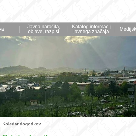
Javna naročila,
Katalog informacij
va
Medijsk
objave, razpisi
javnega značaja
Koledar dogodkov