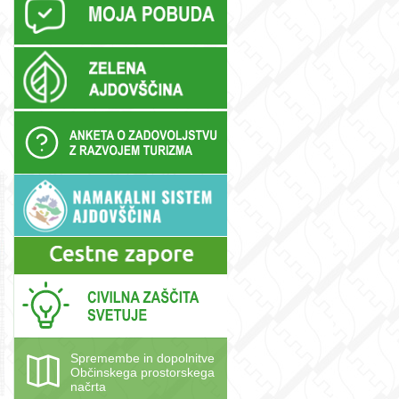
Spremembe in dopolnitve
Občinskega prostorskega
načrta