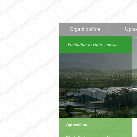
Organi občine
Upra
Pomladna nevihta v mestu
Ajdovščina