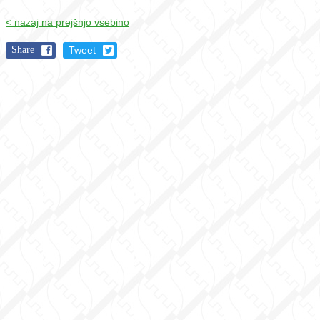
< nazaj na prejšnjo vsebino
Share
Tweet