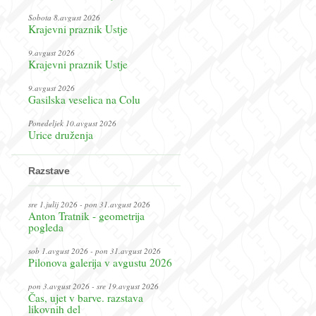
Sobota 8.avgust 2026
Krajevni praznik Ustje
9.avgust 2026
Krajevni praznik Ustje
9.avgust 2026
Gasilska veselica na Colu
Ponedeljek 10.avgust 2026
Urice druženja
Razstave
sre 1.julij 2026 - pon 31.avgust 2026
Anton Tratnik - geometrija
pogleda
sob 1.avgust 2026 - pon 31.avgust 2026
Pilonova galerija v avgustu 2026
pon 3.avgust 2026 - sre 19.avgust 2026
Čas, ujet v barve. razstava
likovnih del