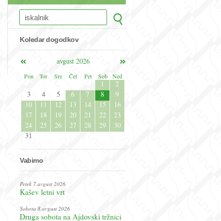
Koledar dogodkov
avgust 2026
Pon
Tor
Sre
Čet
Pet
Sob
Ned
1
2
3
4
5
6
7
8
9
10
11
12
13
14
15
16
17
18
19
20
21
22
23
24
25
26
27
28
29
30
31
Vabimo
Petek 7.avgust 2026
Kašev letni vrt
Sobota 8.avgust 2026
Druga sobota na Ajdovski tržnici