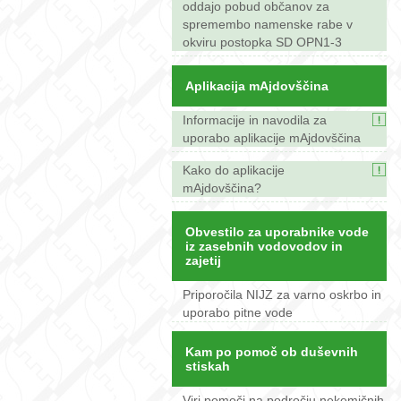
oddajo pobud občanov za
spremembo namenske rabe v
okviru postopka SD OPN1-3
Aplikacija mAjdovščina
Informacije in navodila za
uporabo aplikacije mAjdovščina
Kako do aplikacije
mAjdovščina?
Obvestilo za uporabnike vode
iz zasebnih vodovodov in
zajetij
Priporočila NIJZ za varno oskrbo in
uporabo pitne vode
Kam po pomoč ob duševnih
stiskah
Viri pomoči na področju nekemičnih