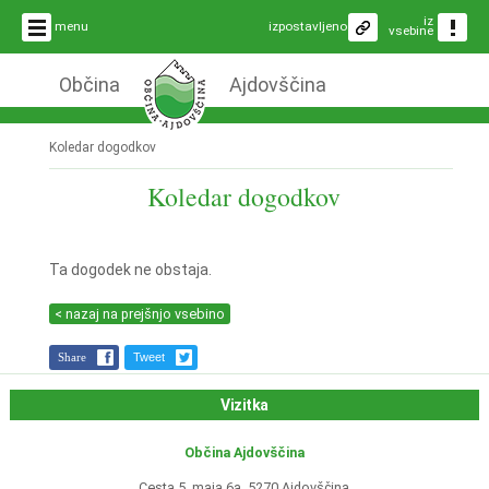
iz
menu
izpostavljeno
vsebine
Občina
Ajdovščina
Koledar dogodkov
Koledar dogodkov
Ta dogodek ne obstaja.
< nazaj na prejšnjo vsebino
Share
Tweet
Vizitka
Občina Ajdovščina
Cesta 5. maja 6a, 5270 Ajdovščina