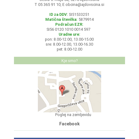
T 05 365 91 10, E
obcina@ajdovscina.si
ID za DDV:
SI51533251
Matična številka:
5879914
Podračun EZR:
SI56 0120 1010 0014 597
Uradne ure:
pon: 8.00-12.00, 13.00-15.00
sre: 8.00-12.00, 13.00-16.30
pet: 8.00-12.00
Kje smo?
Poglej na zemljevidu
Facebook