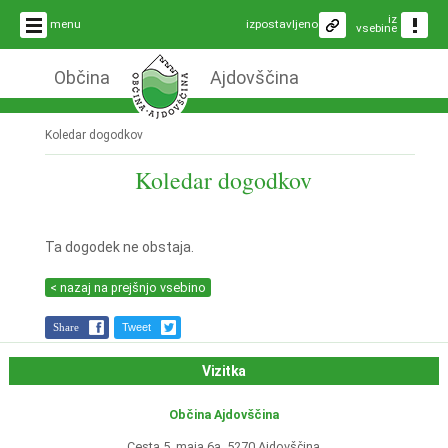
iz
menu
izpostavljeno
vsebine
Občina
Ajdovščina
Koledar dogodkov
Koledar dogodkov
Ta dogodek ne obstaja.
< nazaj na prejšnjo vsebino
Share
Tweet
Vizitka
Občina Ajdovščina
Cesta 5. maja 6a, 5270 Ajdovščina