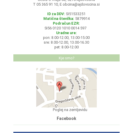
T 05 365 91 10, E
obcina@ajdovscina.si
ID za DDV:
SI51533251
Matična številka:
5879914
Podračun EZR:
SI56 0120 1010 0014 597
Uradne ure:
pon: 8.00-12.00, 13.00-15.00
sre: 8.00-12.00, 13.00-16.30
pet: 8.00-12.00
Kje smo?
Poglej na zemljevidu
Facebook