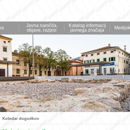
Javna naročila,
Katalog informacij
va
Medijsk
objave, razpisi
javnega značaja
Koledar dogodkov