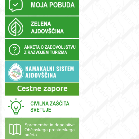
Spremembe in dopolnitve
Občinskega prostorskega
načrta