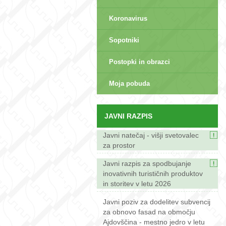
Koronavirus
Sopotniki
Postopki in obrazci
sep>
Moja pobuda
JAVNI RAZPIS
Javni natečaj - višji svetovalec
za prostor
Javni razpis za spodbujanje
inovativnih turističnih produktov
in storitev v letu 2026
Javni poziv za dodelitev subvencij
za obnovo fasad na območju
Ajdovščina - mestno jedro v letu