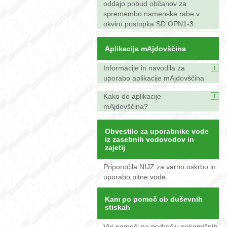
oddajo pobud občanov za
spremembo namenske rabe v
okviru postopka SD OPN1-3
Aplikacija mAjdovščina
Informacije in navodila za
uporabo aplikacije mAjdovščina
Kako do aplikacije
mAjdovščina?
Obvestilo za uporabnike vode
iz zasebnih vodovodov in
zajetij
Priporočila NIJZ za varno oskrbo in
uporabo pitne vode
Kam po pomoč ob duševnih
stiskah
Viri pomoči na področju nekemičnih