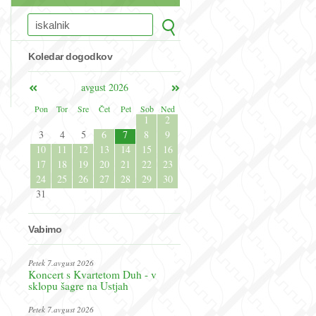
Koledar dogodkov
avgust 2026
Pon
Tor
Sre
Čet
Pet
Sob
Ned
1
2
3
4
5
6
7
8
9
10
11
12
13
14
15
16
17
18
19
20
21
22
23
24
25
26
27
28
29
30
31
Vabimo
Petek 7.avgust 2026
Koncert s Kvartetom Duh - v
sklopu šagre na Ustjah
Petek 7.avgust 2026