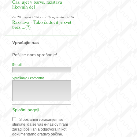
Čas, ujet v barve. razstava
likovnih del
čet 20.avgust 2026 - sre 16.september 2026
Razstava - Tako čudovit je svet
brez ...(?)
Vprašajte nas
Pošljite nam vprašanje!
E-mail
Vprašanje / komentar
Splošni pogoji
S poslanim vprašanjem se
strinjate, da se vaš e-naslov hrani
zaradi pošiljanja odgovora in kot
dokumentarno gradivo občine.