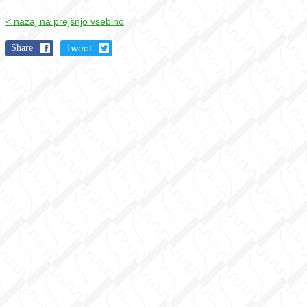
< nazaj na prejšnjo vsebino
Share
Tweet