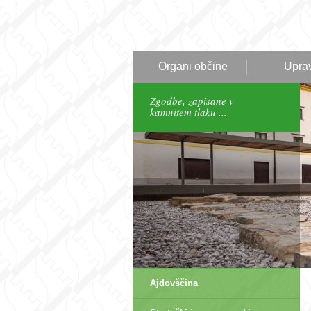
Organi občine
Upra
Zgodbe, zapisane v
kamnitem tlaku ...
Ajdovščina