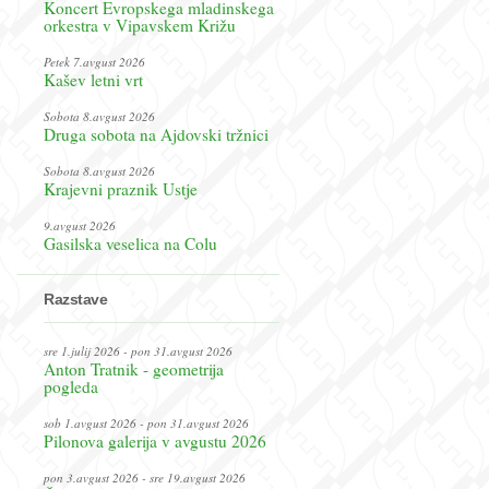
Koncert Evropskega mladinskega
orkestra v Vipavskem Križu
Petek 7.avgust 2026
Kašev letni vrt
Sobota 8.avgust 2026
Druga sobota na Ajdovski tržnici
Sobota 8.avgust 2026
Krajevni praznik Ustje
9.avgust 2026
Gasilska veselica na Colu
Razstave
sre 1.julij 2026 - pon 31.avgust 2026
Anton Tratnik - geometrija
pogleda
sob 1.avgust 2026 - pon 31.avgust 2026
Pilonova galerija v avgustu 2026
pon 3.avgust 2026 - sre 19.avgust 2026