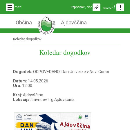
iz
menu
izpostavljeno
vsebine
Občina
Ajdovščina
Koledar dogodkov
Koledar dogodkov
Dogodek:
ODPOVEDANO! Dan Univerze v Novi Gorici
Datum:
14.05.2026
Ura:
12:00
Kraj:
Ajdovščina
Lokacija:
Lavričev trg Ajdovščina