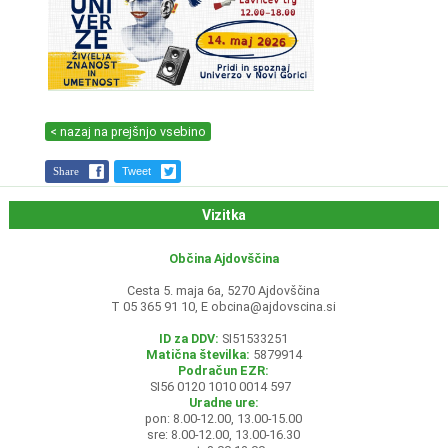
< nazaj na prejšnjo vsebino
Share
Tweet
Vizitka
Občina Ajdovščina
Cesta 5. maja 6a, 5270 Ajdovščina
T 05 365 91 10, E
obcina@ajdovscina.si
ID za DDV:
SI51533251
Matična številka:
5879914
Podračun EZR:
SI56 0120 1010 0014 597
Uradne ure:
pon: 8.00-12.00, 13.00-15.00
sre: 8.00-12.00, 13.00-16.30