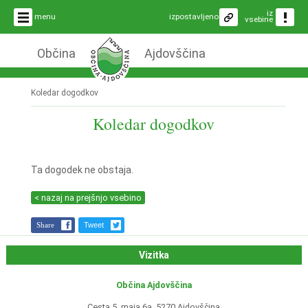
iz
menu
izpostavljeno
vsebine
Občina
Ajdovščina
Koledar dogodkov
Koledar dogodkov
Ta dogodek ne obstaja.
< nazaj na prejšnjo vsebino
Share
Tweet
Vizitka
Občina Ajdovščina
Cesta 5. maja 6a, 5270 Ajdovščina