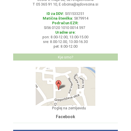
T 05 365 91 10, E
obcina@ajdovscina.si
ID za DDV:
SI51533251
Matična številka:
5879914
Podračun EZR:
SI56 0120 1010 0014 597
Uradne ure:
pon: 8.00-12.00, 13.00-15.00
sre: 8.00-12.00, 13.00-16.30
pet: 8.00-12.00
Kje smo?
Poglej na zemljevidu
Facebook