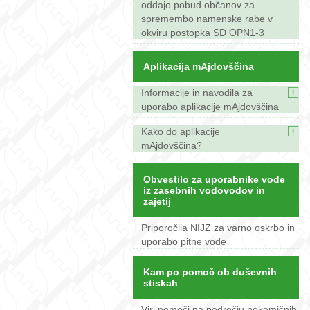
oddajo pobud občanov za
spremembo namenske rabe v
okviru postopka SD OPN1-3
Aplikacija mAjdovščina
Informacije in navodila za
uporabo aplikacije mAjdovščina
Kako do aplikacije
mAjdovščina?
Obvestilo za uporabnike vode
iz zasebnih vodovodov in
zajetij
Priporočila NIJZ za varno oskrbo in
uporabo pitne vode
Kam po pomoč ob duševnih
stiskah
Viri pomoči na področju nekemičnih