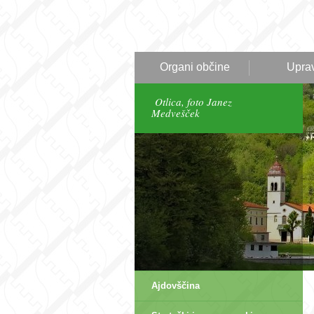
Organi občine
Upra
Otlica, foto Janez
Medvešček
Ajdovščina