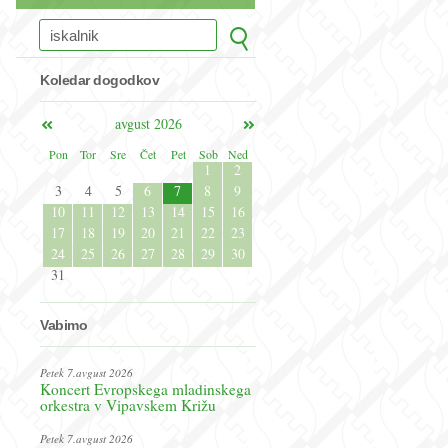
Koledar dogodkov
avgust 2026
Pon
Tor
Sre
Čet
Pet
Sob
Ned
1
2
3
4
5
6
7
8
9
10
11
12
13
14
15
16
17
18
19
20
21
22
23
24
25
26
27
28
29
30
31
Vabimo
Petek 7.avgust 2026
Koncert Evropskega mladinskega
orkestra v Vipavskem Križu
Petek 7.avgust 2026