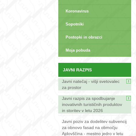
Koronavirus
Sopotniki
Postopki in obrazci
sep>
Moja pobuda
JAVNI RAZPIS
Javni natečaj - višji svetovalec
za prostor
Javni razpis za spodbujanje
inovativnih turističnih produktov
in storitev v letu 2026
Javni poziv za dodelitev subvencij
za obnovo fasad na območju
Ajdovščina - mestno jedro v letu