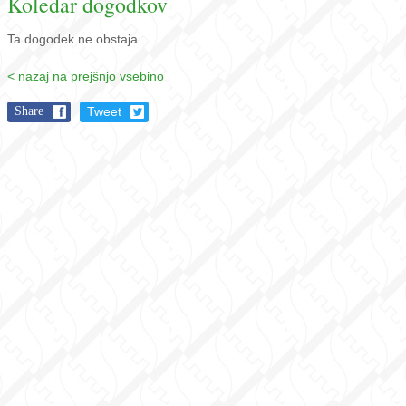
Koledar dogodkov
Ta dogodek ne obstaja.
< nazaj na prejšnjo vsebino
Share
Tweet