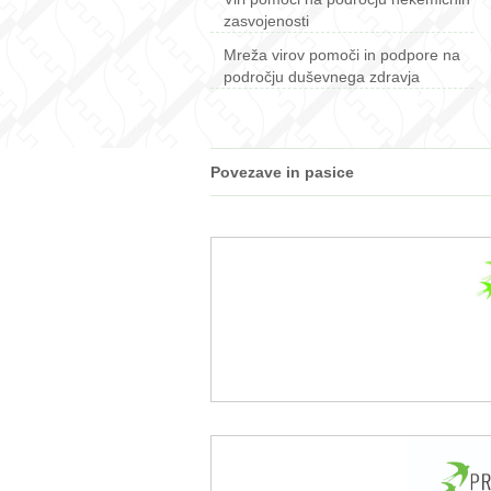
zasvojenosti
Mreža virov pomoči in podpore na
področju duševnega zdravja
Povezave in pasice