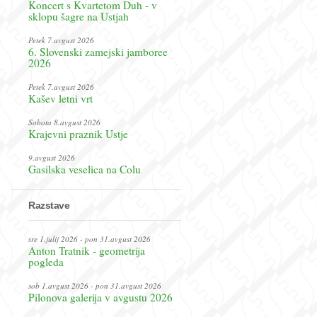
Koncert s Kvartetom Duh - v
sklopu šagre na Ustjah
Petek 7.avgust 2026
6. Slovenski zamejski jamboree
2026
Petek 7.avgust 2026
Kašev letni vrt
Sobota 8.avgust 2026
Krajevni praznik Ustje
9.avgust 2026
Gasilska veselica na Colu
Razstave
sre 1.julij 2026 - pon 31.avgust 2026
Anton Tratnik - geometrija
pogleda
sob 1.avgust 2026 - pon 31.avgust 2026
Pilonova galerija v avgustu 2026