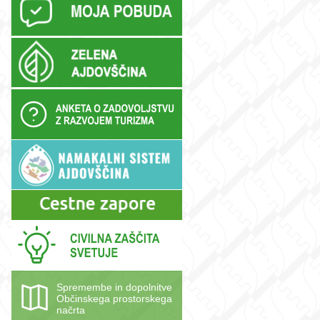
Spremembe in dopolnitve
Občinskega prostorskega
načrta