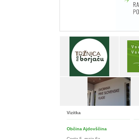
Vizitka
Občina Ajdovščina
Cesta 5. maja 6a