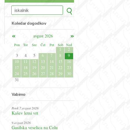
Koledar dogodkov
avgust 2026
Pon
Tor
Sre
Čet
Pet
Sob
Ned
1
2
3
4
5
6
7
8
9
10
11
12
13
14
15
16
17
18
19
20
21
22
23
24
25
26
27
28
29
30
31
Vabimo
Petek 7.avgust 2026
Kašev letni vrt
9.avgust 2026
Gasilska veselica na Colu