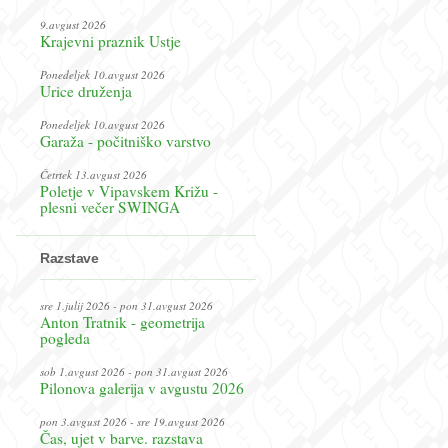
9.avgust 2026
Krajevni praznik Ustje
Ponedeljek 10.avgust 2026
Urice druženja
Ponedeljek 10.avgust 2026
Garaža - počitniško varstvo
Četrtek 13.avgust 2026
Poletje v Vipavskem Križu -
plesni večer SWINGA
Razstave
sre 1.julij 2026 - pon 31.avgust 2026
Anton Tratnik - geometrija
pogleda
sob 1.avgust 2026 - pon 31.avgust 2026
Pilonova galerija v avgustu 2026
pon 3.avgust 2026 - sre 19.avgust 2026
Čas, ujet v barve. razstava