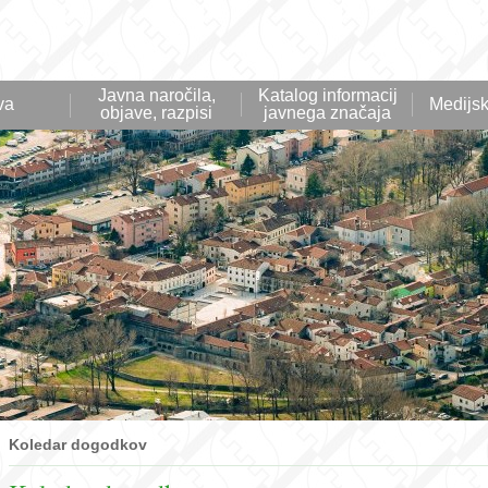
Javna naročila,
Katalog informacij
va
Medijsk
objave, razpisi
javnega značaja
Koledar dogodkov