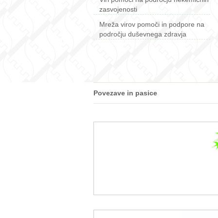
zasvojenosti
Mreža virov pomoči in podpore na
področju duševnega zdravja
Povezave in pasice