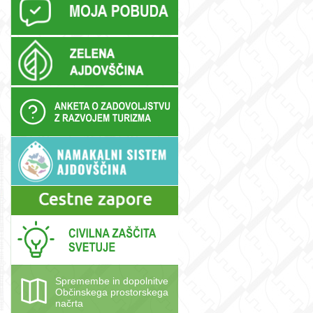
Spremembe in dopolnitve
Občinskega prostorskega
načrta