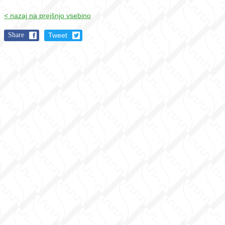
< nazaj na prejšnjo vsebino
Share
Tweet