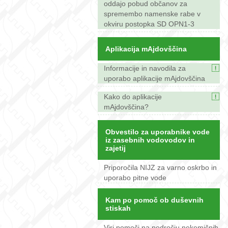
oddajo pobud občanov za
spremembo namenske rabe v
okviru postopka SD OPN1-3
Aplikacija mAjdovščina
Informacije in navodila za
uporabo aplikacije mAjdovščina
Kako do aplikacije
mAjdovščina?
Obvestilo za uporabnike vode
iz zasebnih vodovodov in
zajetij
Priporočila NIJZ za varno oskrbo in
uporabo pitne vode
Kam po pomoč ob duševnih
stiskah
Viri pomoči na področju nekemičnih