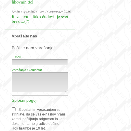
likovnih del
čet 20.avgust 2026 - sre 16.september 2026
Razstava - Tako čudovit je svet
brez ...(?)
Vprašajte nas
Pošljite nam vprašanje!
E-mail
Vprašanje / komentar
Splošni pogoji
S poslanim vprašanjem se
strinjate, da se vaš e-naslov hrani
zaradi pošiljanja odgovora in kot
dokumentarno gradivo občine.
Rok hrambe je 10 let.