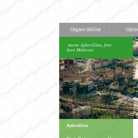
Organi občine
Upra
mesto Ajdovščina, foto
Jure Makovec
Ajdovščina