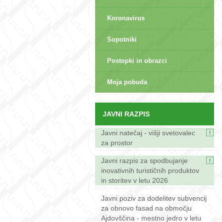
Koronavirus
Sopotniki
Postopki in obrazci
sep>
Moja pobuda
JAVNI RAZPIS
Javni natečaj - višji svetovalec
za prostor
Javni razpis za spodbujanje
inovativnih turističnih produktov
in storitev v letu 2026
Javni poziv za dodelitev subvencij
za obnovo fasad na območju
Ajdovščina - mestno jedro v letu