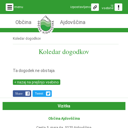
iz
menu
izpostavljeno
vsebine
Občina
Ajdovščina
Koledar dogodkov
Koledar dogodkov
Ta dogodek ne obstaja.
< nazaj na prejšnjo vsebino
Share
Tweet
Vizitka
Občina Ajdovščina
Cesta 5. maja 6a, 5270 Ajdovščina