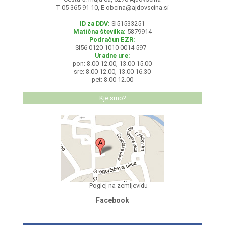
T 05 365 91 10, E
obcina@ajdovscina.si
ID za DDV:
SI51533251
Matična številka:
5879914
Podračun EZR:
SI56 0120 1010 0014 597
Uradne ure:
pon: 8.00-12.00, 13.00-15.00
sre: 8.00-12.00, 13.00-16.30
pet: 8.00-12.00
Kje smo?
Poglej na zemljevidu
Facebook