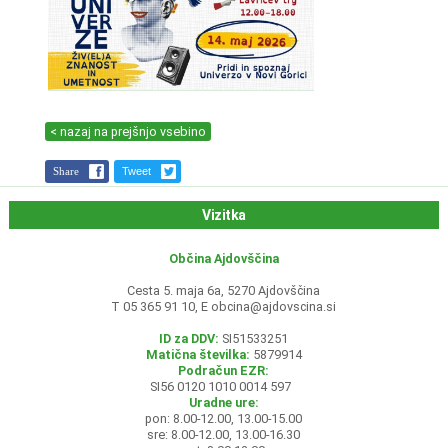
< nazaj na prejšnjo vsebino
Share
Tweet
Vizitka
Občina Ajdovščina
Cesta 5. maja 6a, 5270 Ajdovščina
T 05 365 91 10, E
obcina@ajdovscina.si
ID za DDV:
SI51533251
Matična številka:
5879914
Podračun EZR:
SI56 0120 1010 0014 597
Uradne ure:
pon: 8.00-12.00, 13.00-15.00
sre: 8.00-12.00, 13.00-16.30