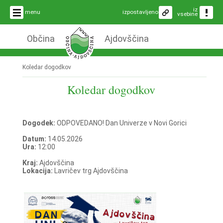
iz
menu
izpostavljeno
vsebine
Občina
Ajdovščina
Koledar dogodkov
Koledar dogodkov
Dogodek:
ODPOVEDANO! Dan Univerze v Novi Gorici
Datum:
14.05.2026
Ura:
12:00
Kraj:
Ajdovščina
Lokacija:
Lavričev trg Ajdovščina