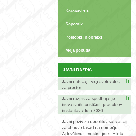
Koronavirus
Sopotniki
Postopki in obrazci
sep>
Moja pobuda
JAVNI RAZPIS
Javni natečaj - višji svetovalec
za prostor
Javni razpis za spodbujanje
inovativnih turističnih produktov
in storitev v letu 2026
Javni poziv za dodelitev subvencij
za obnovo fasad na območju
Ajdovščina - mestno jedro v letu