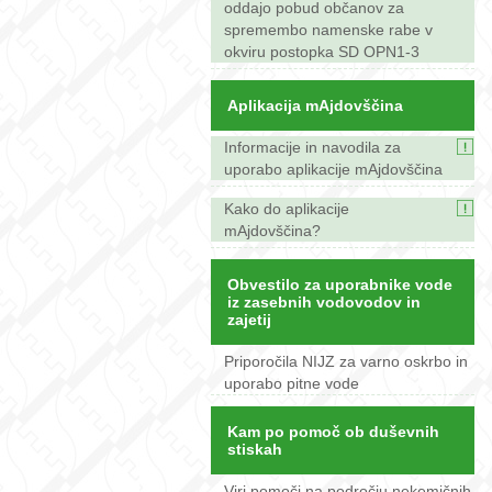
oddajo pobud občanov za
spremembo namenske rabe v
okviru postopka SD OPN1-3
Aplikacija mAjdovščina
Informacije in navodila za
uporabo aplikacije mAjdovščina
Kako do aplikacije
mAjdovščina?
Obvestilo za uporabnike vode
iz zasebnih vodovodov in
zajetij
Priporočila NIJZ za varno oskrbo in
uporabo pitne vode
Kam po pomoč ob duševnih
stiskah
Viri pomoči na področju nekemičnih