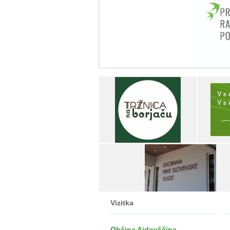
Vizitka
Občina Ajdovščina