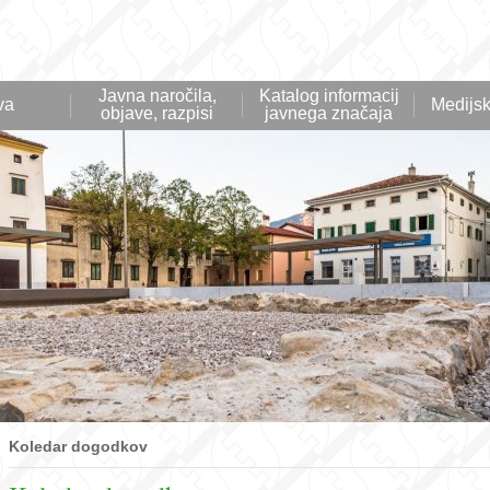
Javna naročila,
Katalog informacij
va
Medijsk
objave, razpisi
javnega značaja
Koledar dogodkov