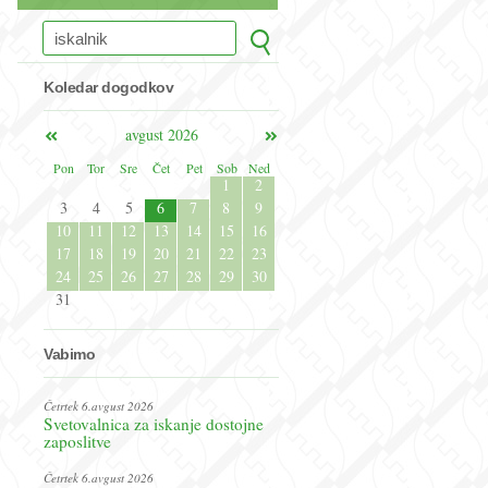
Koledar dogodkov
avgust 2026
Pon
Tor
Sre
Čet
Pet
Sob
Ned
1
2
3
4
5
6
7
8
9
10
11
12
13
14
15
16
17
18
19
20
21
22
23
24
25
26
27
28
29
30
31
Vabimo
Četrtek 6.avgust 2026
Svetovalnica za iskanje dostojne
zaposlitve
Četrtek 6.avgust 2026