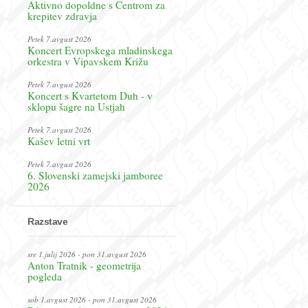
Aktivno dopoldne s Centrom za
krepitev zdravja
Petek 7.avgust 2026
Koncert Evropskega mladinskega
orkestra v Vipavskem Križu
Petek 7.avgust 2026
Koncert s Kvartetom Duh - v
sklopu šagre na Ustjah
Petek 7.avgust 2026
Kašev letni vrt
Petek 7.avgust 2026
6. Slovenski zamejski jamboree
2026
Razstave
sre 1.julij 2026 - pon 31.avgust 2026
Anton Tratnik - geometrija
pogleda
sob 1.avgust 2026 - pon 31.avgust 2026