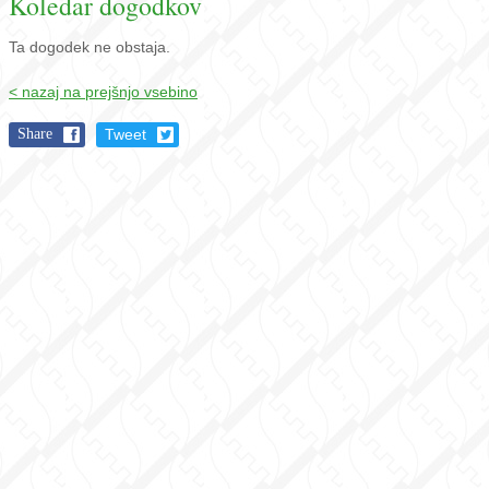
Koledar dogodkov
Ta dogodek ne obstaja.
< nazaj na prejšnjo vsebino
Share
Tweet