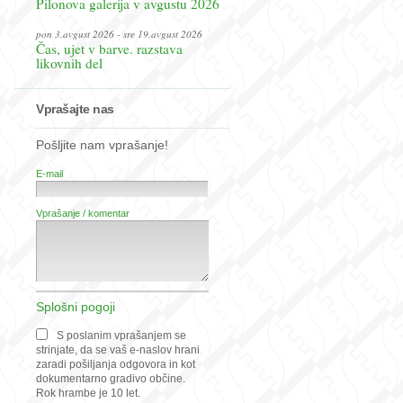
Pilonova galerija v avgustu 2026
pon 3.avgust 2026 - sre 19.avgust 2026
Čas, ujet v barve. razstava
likovnih del
Vprašajte nas
Pošljite nam vprašanje!
E-mail
Vprašanje / komentar
Splošni pogoji
S poslanim vprašanjem se
strinjate, da se vaš e-naslov hrani
zaradi pošiljanja odgovora in kot
dokumentarno gradivo občine.
Rok hrambe je 10 let.