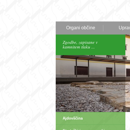
Organi občine
Upra
Zgodbe, zapisane v
kamnitem tlaku ...
Ajdovščina