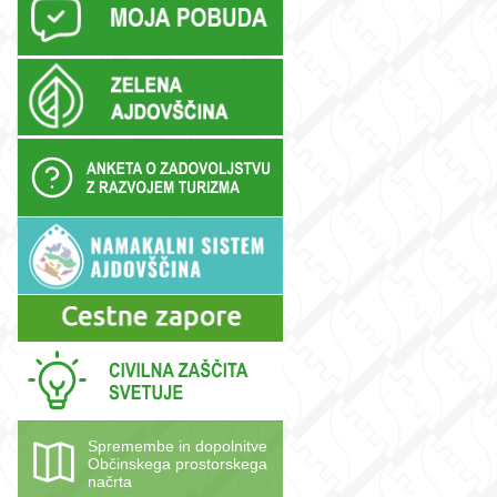
Spremembe in dopolnitve
Občinskega prostorskega
načrta