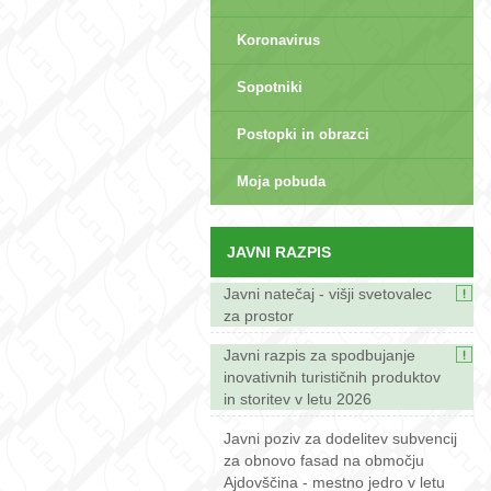
Koronavirus
Sopotniki
Postopki in obrazci
sep>
Moja pobuda
JAVNI RAZPIS
Javni natečaj - višji svetovalec
za prostor
Javni razpis za spodbujanje
inovativnih turističnih produktov
in storitev v letu 2026
Javni poziv za dodelitev subvencij
za obnovo fasad na območju
Ajdovščina - mestno jedro v letu