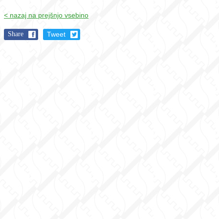
< nazaj na prejšnjo vsebino
Share
Tweet