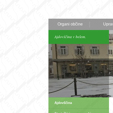
Organi občine
Upra
Ajdovščina v belem.
Ajdovščina