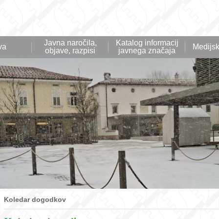
Javna naročila,
Katalog informacij
va
Medijsk
objave, razpisi
javnega značaja
Koledar dogodkov