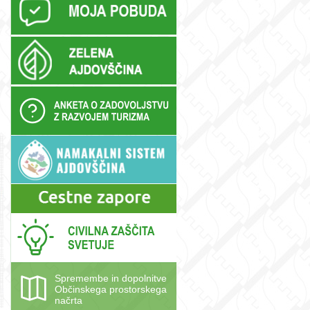
Spremembe in dopolnitve
Občinskega prostorskega
načrta