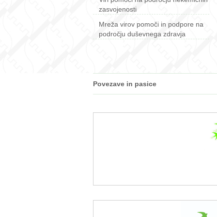
zasvojenosti
Mreža virov pomoči in podpore na
področju duševnega zdravja
Povezave in pasice