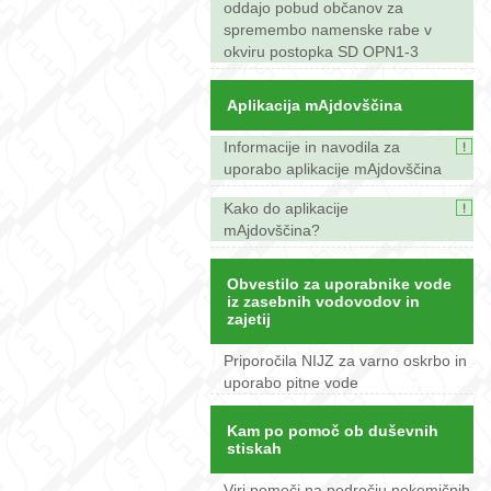
oddajo pobud občanov za
spremembo namenske rabe v
okviru postopka SD OPN1-3
Aplikacija mAjdovščina
Informacije in navodila za
uporabo aplikacije mAjdovščina
Kako do aplikacije
mAjdovščina?
Obvestilo za uporabnike vode
iz zasebnih vodovodov in
zajetij
Priporočila NIJZ za varno oskrbo in
uporabo pitne vode
Kam po pomoč ob duševnih
stiskah
Viri pomoči na področju nekemičnih