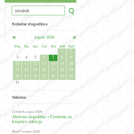
Koledar dogodkov
avgust 2026
Pon
Tor
Sre
Čet
Pet
Sob
Ned
1
2
3
4
5
6
7
8
9
10
11
12
13
14
15
16
17
18
19
20
21
22
23
24
25
26
27
28
29
30
31
Vabimo
Četrtek 6.avgust 2026
Aktivno dopoldne s Centrom za
krepitev zdravja
Petek 7.avgust 2026