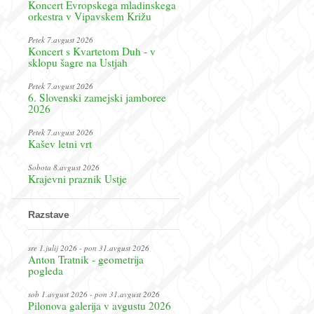
Koncert Evropskega mladinskega
orkestra v Vipavskem Križu
Petek 7.avgust 2026
Koncert s Kvartetom Duh - v
sklopu šagre na Ustjah
Petek 7.avgust 2026
6. Slovenski zamejski jamboree
2026
Petek 7.avgust 2026
Kašev letni vrt
Sobota 8.avgust 2026
Krajevni praznik Ustje
Razstave
sre 1.julij 2026 - pon 31.avgust 2026
Anton Tratnik - geometrija
pogleda
sob 1.avgust 2026 - pon 31.avgust 2026
Pilonova galerija v avgustu 2026